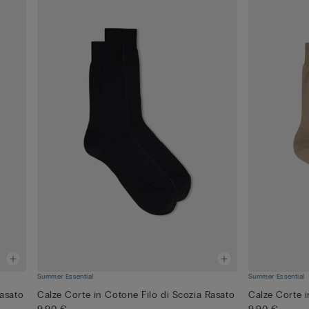
Summer Essential
Summer Essential
Rasato
Calze Corte in Cotone Filo di Scozia Rasato
Calze Corte i