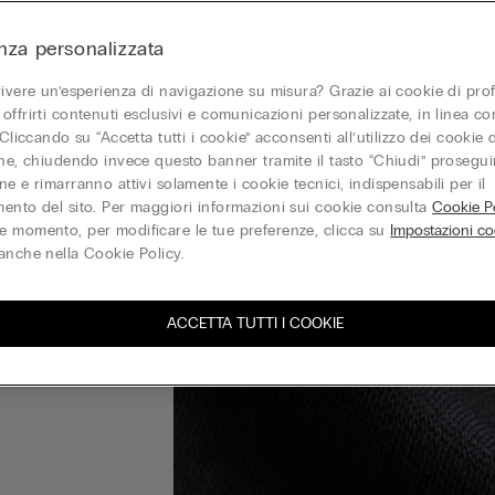
nza personalizzata
vivere un’esperienza di navigazione su misura? Grazie ai cookie di prof
offrirti contenuti esclusivi e comunicazioni personalizzate, in linea con
 Cliccando su “Accetta tutti i cookie” acconsenti all’utilizzo dei cookie d
one, chiudendo invece questo banner tramite il tasto “Chiudi” proseguir
e e rimarranno attivi solamente i cookie tecnici, indispensabili per il
ento del sito. Per maggiori informazioni sui cookie consulta
Cookie Po
 momento, per modificare le tue preferenze, clicca su
Impostazioni co
anche nella Cookie Policy.
ACCETTA TUTTI I COOKIE