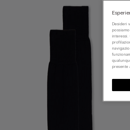
Esperie
Desideri 
possiamo 
interessi.
profilazi
navigazion
funzionam
qualunque
presente 