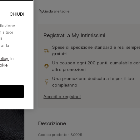
Guida alle taglie
CHIUDI
ilazione
 i tuoi
Registrati a My Intimissimi
i
ai la
Spese di spedizione standard e resi sempr
gratuiti
licy.
In
Un coupon ogni 200 punti, cumulabile co
okie
,
altre promozioni
Una promozione dedicata a te per il tuo
compleanno
Accedi o registrati
Descrizione
Codice prodotto: IS0005