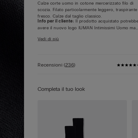
Calze corte uomo in cotone mercerizzato filo di
scozia. Filato particolarmente leggero, traspirante
fresco. Calze dal taglio classico.
Info per il cliente:
Il prodotto acquistato potrebb
avere il nuovo logo IUMAN Intimissimi Uomo ma
mantiene le stesse caratteristiche di tessuto, vestib
Vedi di più
e rifiniture di quello presentato in questa pagina.
Recensioni
(
236
)
Completa il tuo look