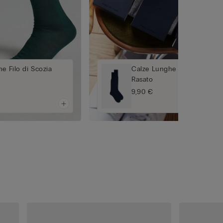
e Filo di Scozia
Calze Lunghe in Cotone Filo
Rasato
9,90 €