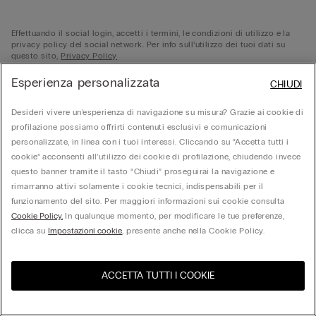
Effettuando il social login, accetti i termini, le condizioni di utilizzo e la
privacy policy del social network. Per info sull’utilizzo dei tuoi dati su
questo sito,
Privacy Policy
Esperienza personalizzata
CHIUDI
Desideri vivere un’esperienza di navigazione su misura? Grazie ai cookie di
profilazione possiamo offrirti contenuti esclusivi e comunicazioni
personalizzate, in linea con i tuoi interessi. Cliccando su “Accetta tutti i
cookie” acconsenti all’utilizzo dei cookie di profilazione, chiudendo invece
© Calzedonia S.p.A | P.iva 02253210237 | Sede Legale: Malcesine (VR), Via Portici
questo banner tramite il tasto “Chiudi” proseguirai la navigazione e
Umberto Primo n. 5/3 | Cod. Fisc. e n.iscr. al Reg. Imprese di Verona: 01037050422 | REA:
VR – 205310 | Capitale sociale: Euro 212.000.000,00 | Società soggetta a direzione e
rimarranno attivi solamente i cookie tecnici, indispensabili per il
coordinamento di Oniverse Holding S.p.A.
funzionamento del sito. Per maggiori informazioni sui cookie consulta
Cookie Policy.
In qualunque momento, per modificare le tue preferenze,
clicca su
Impostazioni cookie
, presente anche nella Cookie Policy.
ACCETTA TUTTI I COOKIE
United States
Visita l'e-store del tuo paese