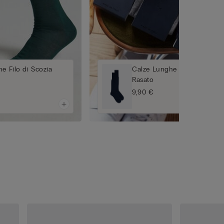
e Filo di Scozia
Calze Lunghe in Cotone Filo
Rasato
9,90 €