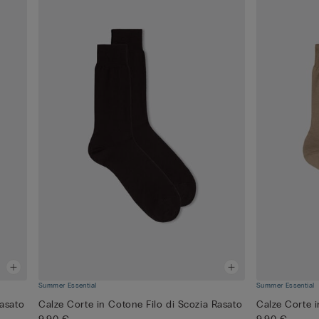
Summer Essential
Summer Essential
Rasato
Calze Corte in Cotone Filo di Scozia Rasato
Calze Corte i