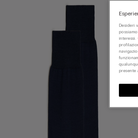
Esperie
Desideri 
possiamo 
interessi.
profilazi
navigazion
funzionam
qualunque
presente 