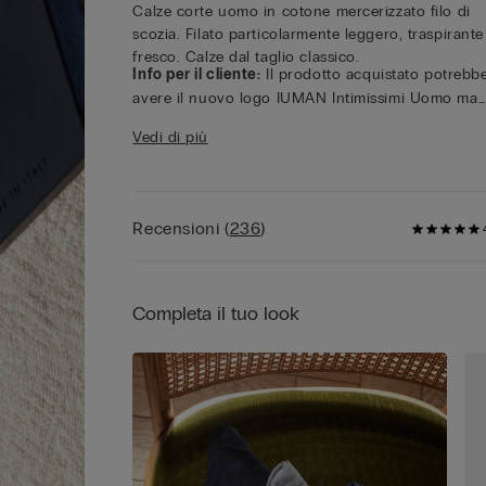
Calze corte uomo in cotone mercerizzato filo di
scozia. Filato particolarmente leggero, traspirante
fresco. Calze dal taglio classico.
Info per il cliente:
Il prodotto acquistato potrebb
avere il nuovo logo IUMAN Intimissimi Uomo ma
mantiene le stesse caratteristiche di tessuto, vestib
Vedi di più
e rifiniture di quello presentato in questa pagina.
Recensioni
(
236
)
Completa il tuo look