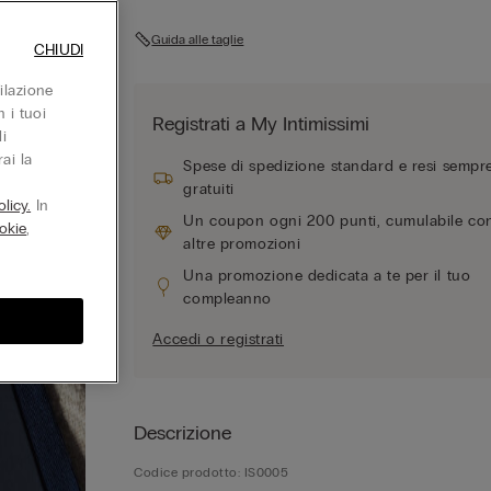
Guida alle taglie
CHIUDI
ilazione
 i tuoi
Registrati a My Intimissimi
i
ai la
Spese di spedizione standard e resi sempr
gratuiti
licy.
In
Un coupon ogni 200 punti, cumulabile co
okie
,
altre promozioni
Una promozione dedicata a te per il tuo
compleanno
Accedi o registrati
Descrizione
Codice prodotto: IS0005