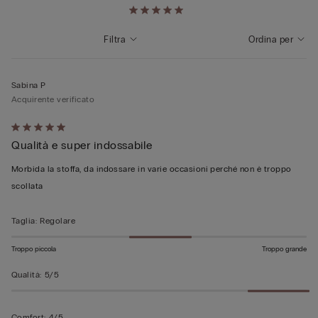
Filtra
Ordina per
Sabina P
Acquirente verificato
Valutato
Qualità e super indossabile
5
su
Morbida la stoffa, da indossare in varie occasioni perché non è troppo
5
scollata
Taglia
:
Regolare
Troppo piccola
Troppo grande
Qualità
:
5/5
Comfort
:
4/5