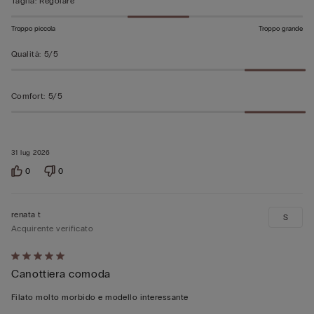
5
Taglia
:
Regolare
Troppo piccola
Troppo grande
Qualità
:
5/5
Comfort
:
5/5
31 lug 2026
0
0
renata t
S
Acquirente verificato
Valutato
Canottiera comoda
5
su
Filato molto morbido e modello interessante
5