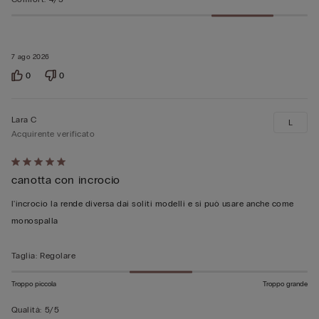
7 ago 2026
0
0
Lara C
L
Acquirente verificato
Valutato
canotta con incrocio
5
su
l'incrocio la rende diversa dai soliti modelli e si può usare anche come
5
monospalla
Taglia
:
Regolare
Troppo piccola
Troppo grande
Qualità
:
5/5