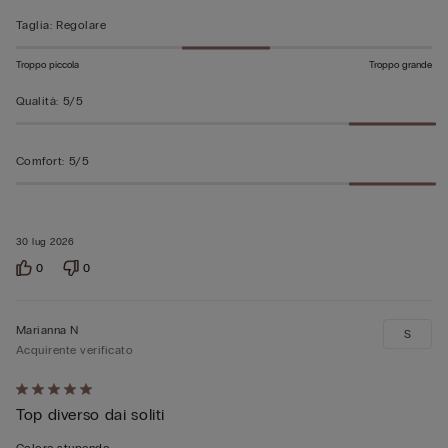
Taglia
:
Regolare
Troppo piccola
Troppo grande
Qualità
:
5/5
Comfort
:
5/5
30 lug 2026
0
0
Marianna N
S
Acquirente verificato
Valutato
Top diverso dai soliti
5
su