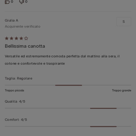
0
0
Giulia A
S
Acquirente verificato
Valutato
Bellissima canotta
4
su
Versatile ed estremamente comoda perfetta dal mattino alla sera, il
5
cotone e confortevole e traspirante
Taglia
:
Regolare
Troppo piccola
Troppo grande
Qualità
:
4/5
Comfort
:
4/5