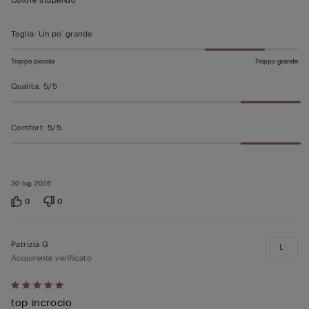
Colore stupendo
5
Taglia
:
Un po' grande
Troppo piccola
Troppo grande
Qualità
:
5/5
Comfort
:
5/5
30 lug 2026
0
0
Patrizia G
L
Acquirente verificato
Valutato
top incrocio
5