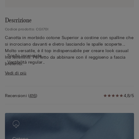
Descrizione
Codice prodotto: CG170I
Canotta in morbido cotone Superior a costine con spalline che
si incrociano davanti e dietro lasciando le spalle scoperte.
Molto versatile, è il top indispensabile per creare look casual
• Scollo incrociato
ma femminili. Perfetto da abbinare con il reggiseno a fascia
• Vestibilità regular
preferito.
• Modello corto
Vedi di più
• 100% cotone
• La modella è alta 175 cm e indossa la taglia S
Recensioni
(
416
)
4,8/5
Cotone