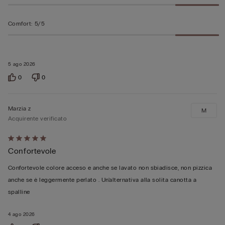
Comfort
:
5/5
5 ago 2026
0
0
Marzia z
M
Acquirente verificato
Valutato
Confortevole
5
su
Confortevole colore acceso e anche se lavato non sbiadisce, non pizzica
5
anche se è leggermente perlato . Un'alternativa alla solita canotta a
spalline
4 ago 2026