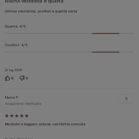
Buona vestibilità e qualità
4
su
Ottima vestibilità, comfort e qualità certa
5
Qualità
:
4/5
Comfort
:
4/5
31 lug 2026
0
0
Maria P
S
Acquirente verificato
Valutato
5
Morbido e leggero cotone, vestibilità comoda
su