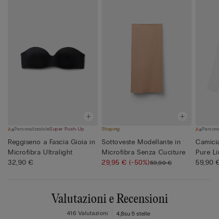
Personalizzabile
Super Push-Up
Shaping
Persona
Reggiseno a Fascia Gioia in
Sottoveste Modellante in
Camicia
Microfibra Ultralight
Microfibra Senza Cuciture
Pure L
32,90 €
29,95 €
(-50%)
59,90 
59,90 €
Valutazioni e Recensioni
416 Valutazioni
4,8
su 5 stelle