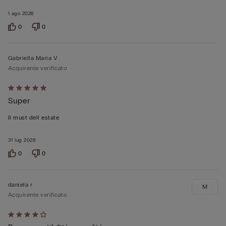
1 ago 2026
0
0
Gabriella Maria V
Acquirente verificato
Valutato
Super
5
su
Il must dell estate
5
31 lug 2026
0
0
daniela r
M
Acquirente verificato
Valutato