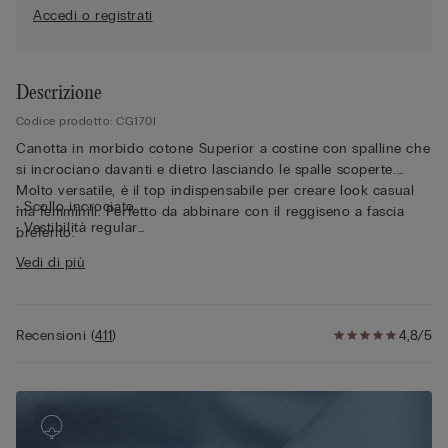
Accedi o registrati
Descrizione
Codice prodotto: CG170I
Canotta in morbido cotone Superior a costine con spalline che
si incrociano davanti e dietro lasciando le spalle scoperte.
Molto versatile, è il top indispensabile per creare look casual
• Scollo incrociato
ma femminili. Perfetto da abbinare con il reggiseno a fascia
• Vestibilità regular
preferito.
• Modello corto
Vedi di più
• 100% cotone
• La modella è alta 175 cm e indossa la taglia S
Recensioni
(
411
)
4,8/5