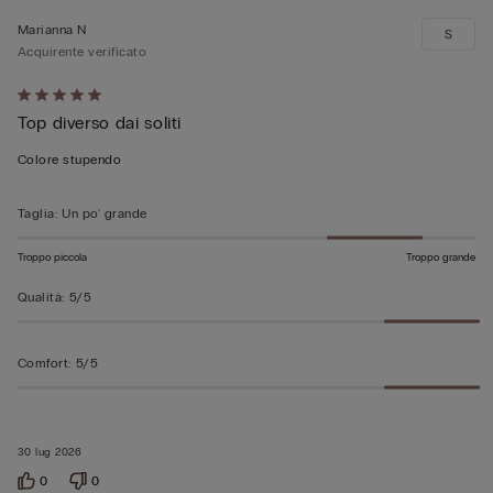
Marianna N
S
Acquirente verificato
Valutato
Top diverso dai soliti
5
su
Colore stupendo
5
Taglia
:
Un po' grande
Troppo piccola
Troppo grande
Qualità
:
5/5
Comfort
:
5/5
30 lug 2026
0
0