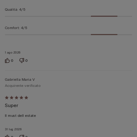
Qualità
:
4/5
Comfort
:
4/5
1 ago 2026
0
0
Gabriella Maria V
Acquirente verificato
Valutato
Super
5
su
Il must dell estate
5
31 lug 2026