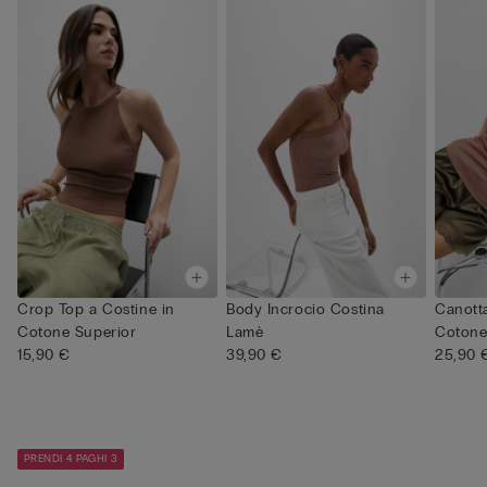
Crop Top a Costine in
Body Incrocio Costina
Canotta
Cotone Superior
Lamè
Cotone
15,90 €
39,90 €
25,90 
PRENDI 4 PAGHI 3