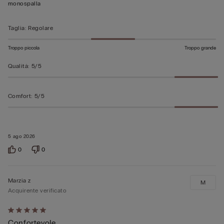
5
monospalla
Taglia
:
Regolare
Troppo piccola
Troppo grande
Qualità
:
5/5
Comfort
:
5/5
5 ago 2026
0
0
Marzia z
M
Acquirente verificato
Valutato
Confortevole