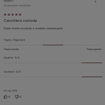
renata t
S
Acquirente verificato
Valutato
Canottiera comoda
5
su
Filato molto morbido e modello interessante
5
Taglia
:
Regolare
Troppo piccola
Troppo grande
Qualità
:
5/5
Comfort
:
5/5
30 lug 2026
0
0