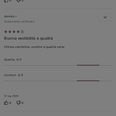
0
0
daniela r
M
Acquirente verificato
Valutato
Buona vestibilità e qualità
4
su
Ottima vestibilità, comfort e qualità certa
5
Qualità
:
4/5
Comfort
:
4/5
31 lug 2026
0
0