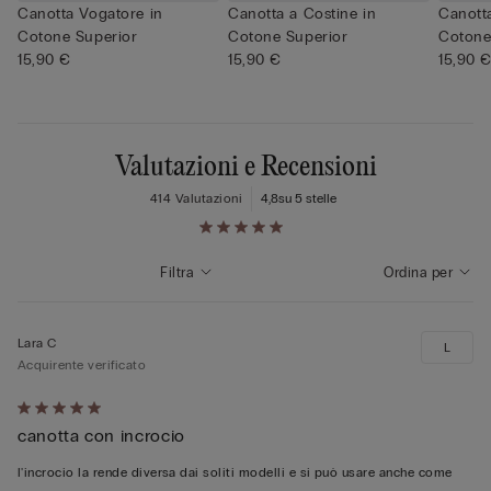
Canotta Vogatore in
Canotta a Costine in
Canotta
Cotone Superior
Cotone Superior
Cotone
15,90 €
15,90 €
15,90 
Valutazioni e Recensioni
414 Valutazioni
4,8
su 5 stelle
Filtra
Ordina per
Lara C
L
Acquirente verificato
Valutato
canotta con incrocio
5
su
l'incrocio la rende diversa dai soliti modelli e si può usare anche come