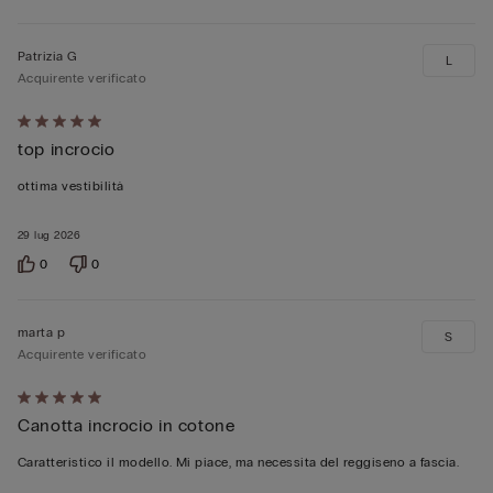
Patrizia G
L
Acquirente verificato
Valutato
top incrocio
5
su
ottima vestibilità
5
29 lug 2026
0
0
marta p
S
Acquirente verificato
Valutato
Canotta incrocio in cotone
5
su
Caratteristico il modello. Mi piace, ma necessita del reggiseno a fascia.
5