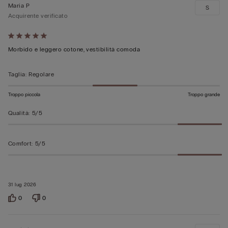
Maria P
S
Acquirente verificato
Valutato
5
Morbido e leggero cotone, vestibilità comoda
su
5
Taglia
:
Regolare
Troppo piccola
Troppo grande
Qualità
:
5/5
Comfort
:
5/5
31 lug 2026
0
0