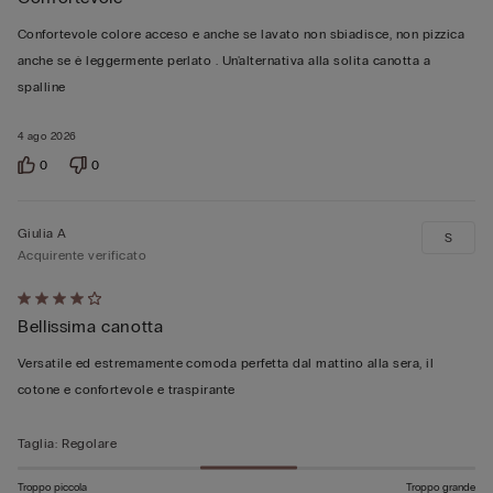
5
su
Confortevole colore acceso e anche se lavato non sbiadisce, non pizzica
5
anche se è leggermente perlato . Un'alternativa alla solita canotta a
spalline
4 ago 2026
0
0
Giulia A
S
Acquirente verificato
Valutato
Bellissima canotta
4
su
Versatile ed estremamente comoda perfetta dal mattino alla sera, il
5
cotone e confortevole e traspirante
Taglia
:
Regolare
Troppo piccola
Troppo grande