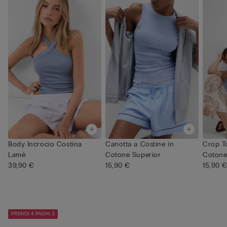
Body Incrocio Costina
Canotta a Costine in
Crop T
Lamè
Cotone Superior
Cotone
39,90 €
15,90 €
15,90 
PRENDI 4 PAGHI 3