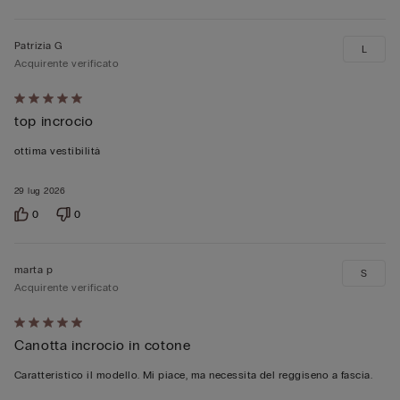
Patrizia G
L
Acquirente verificato
Valutato
top incrocio
5
su
ottima vestibilità
5
29 lug 2026
0
0
marta p
S
Acquirente verificato
Valutato
Canotta incrocio in cotone
5
su
Caratteristico il modello. Mi piace, ma necessita del reggiseno a fascia.
5