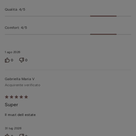
Qualità
:
4/5
Comfort
:
4/5
1 ago 2026
0
0
Gabriella Maria V
Acquirente verificato
Valutato
Super
5
su
Il must dell estate
5
31 lug 2026