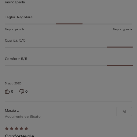
5
monospalla
Taglia
:
Regolare
Troppo piccola
Troppo grande
Qualità
:
5/5
Comfort
:
5/5
5 ago 2026
0
0
Marzia z
M
Acquirente verificato
Valutato
Confortevole