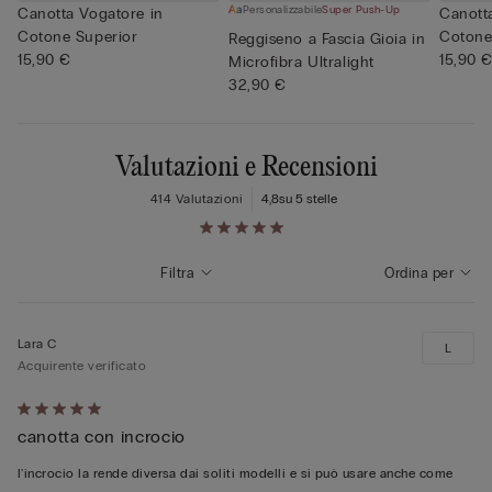
Personalizzabile
Super Push-Up
Canotta Vogatore in
Canotta
Cotone Superior
Cotone
Reggiseno a Fascia Gioia in
15,90 €
15,90 
Microfibra Ultralight
32,90 €
Valutazioni e Recensioni
414 Valutazioni
4,8
su 5 stelle
Filtra
Ordina per
Lara C
L
Acquirente verificato
Valutato
canotta con incrocio
5
su
l'incrocio la rende diversa dai soliti modelli e si può usare anche come