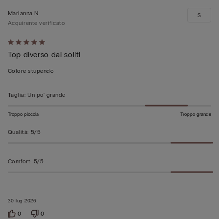
Marianna N
S
Acquirente verificato
Valutato
Top diverso dai soliti
5
su
Colore stupendo
5
Taglia
:
Un po' grande
Troppo piccola
Troppo grande
Qualità
:
5/5
Comfort
:
5/5
30 lug 2026
0
0