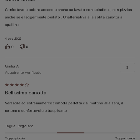
5
su
Confortevole colore acceso e anche se lavato non sbiadisce, non pizzica
5
anche se è leggermente perlato . Un'alternativa alla solita canotta a
spalline
4 ago 2026
0
0
Giulia A
S
Acquirente verificato
Valutato
Bellissima canotta
4
su
Versatile ed estremamente comoda perfetta dal mattino alla sera, il
5
cotone e confortevole e traspirante
Taglia
:
Regolare
Troppo piccola
Troppo grande