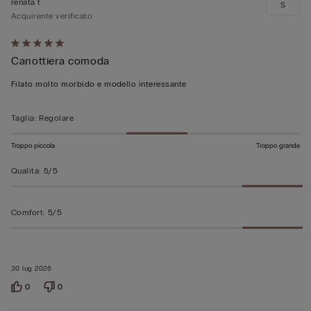
renata t
S
Acquirente verificato
Valutato
Canottiera comoda
5
su
Filato molto morbido e modello interessante
5
Taglia
:
Regolare
Troppo piccola
Troppo grande
Qualità
:
5/5
Comfort
:
5/5
30 lug 2026
0
0