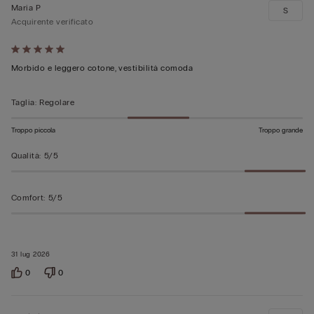
Maria P
S
Acquirente verificato
Valutato
5
Morbido e leggero cotone, vestibilità comoda
su
5
Taglia
:
Regolare
Troppo piccola
Troppo grande
Qualità
:
5/5
Comfort
:
5/5
31 lug 2026
0
0