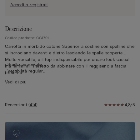
Accedi o registrati
Descrizione
Codice prodotto: CG170I
Canotta in morbido cotone Superior a costine con spalline che
si incrociano davanti e dietro lasciando le spalle scoperte.
Molto versatile, è il top indispensabile per creare look casual
• Scollo incrociato
ma femminili. Perfetto da abbinare con il reggiseno a fascia
• Vestibilità regular
preferito.
• Modello corto
Vedi di più
• 100% cotone
• La modella è alta 175 cm e indossa la taglia S
Recensioni
(
414
)
4,8/5