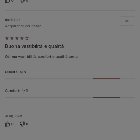
0
0
daniela r
M
Acquirente verificato
Valutato
Buona vestibilità e qualità
4
su
Ottima vestibilità, comfort e qualità certa
5
Qualità
:
4/5
Comfort
:
4/5
31 lug 2026
0
0