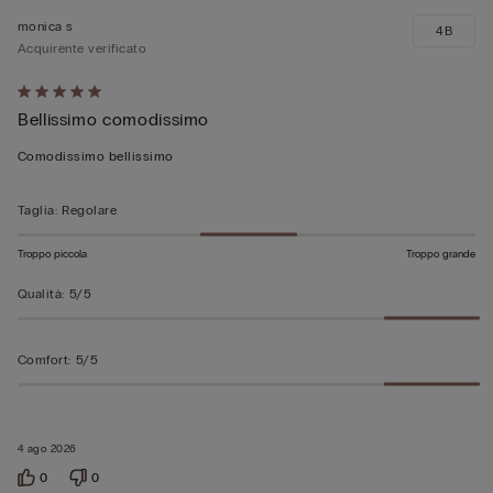
monica s
4B
Acquirente verificato
Valutato
Bellissimo comodissimo
5
su
Comodissimo bellissimo
5
Taglia
:
Regolare
Troppo piccola
Troppo grande
Qualità
:
5/5
Comfort
:
5/5
4 ago 2026
0
0