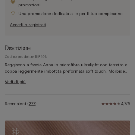
promozioni
Una promozione dedicata a te per il tuo compleanno
Accedi o registrati
Descrizione
Codice prodotto: RIF49N
Reggiseno a fascia Anna in microfibra ultralight con ferretto e
coppa leggermente imbottita preformata soft touch. Morbide
balenette laterali avvolgono e contengono il seno. Girotorace
Vedi di più
doppiato in tulle rifinito con nastro siliconato con multiasole
nascoste che permettono di posizionare le spalline in base alle
esigenze. Spalline removibili in elastico completamente
regolabili. Scollatura profonda.
Recensioni
(
277
)
4,7/5
La modella è alta 175 cm e indossa la taglia 2B / 75B / 34B /
85B / 42B.
La microfibra Intimissimi è semplicemente unica per le
numerose peculiarità che la caratterizzano: ha una mano molto