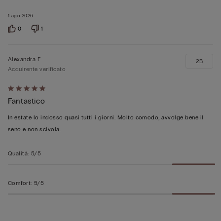
1 ago 2026
0
1
Alexandra F
2B
Acquirente verificato
Valutato
Fantastico
5
su
In estate lo indosso quasi tutti i giorni. Molto comodo, avvolge bene il
5
seno e non scivola.
Qualità
:
5/5
Comfort
:
5/5