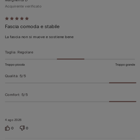
Acquirente verificato
Valutato
Fascia comoda e stabile
5
su
La fascia non si muove e sostiene bene
5
Taglia
:
Regolare
Troppo piccola
Troppo grande
Qualità
:
5/5
Comfort
:
5/5
4 ago 2026
0
0