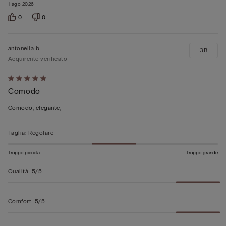
1 ago 2026
0
0
antonella b
3B
Acquirente verificato
Valutato
Comodo
5
su
Comodo, elegante,
5
Taglia
:
Regolare
Troppo piccola
Troppo grande
Qualità
:
5/5
Comfort
:
5/5