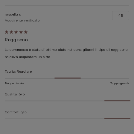
rossella s
4B
Acquirente verificato
Valutato
Reggiseno
5
su
La commessa è stata dí ottimo aiuto nel consigliarmi il tipo di reggiseno
5
ne devo acquistare un altro
Taglia
:
Regolare
Troppo piccola
Troppo grande
Qualità
:
5/5
Comfort
:
5/5