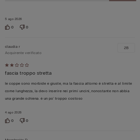
5 ago 2026
0
0
claudia r
2B
Acquirente verificato
Valutato
fascia troppo stretta
2
su
le coppe sono morbide e giuste, ma la fascia attorno è stretta e al limite
5
come lunghezza, la devo inserire nei primi uncini, nonostante non abbia
una grande schiena. è un po' troppo costoso
4 ago 2026
0
0
Margherita D