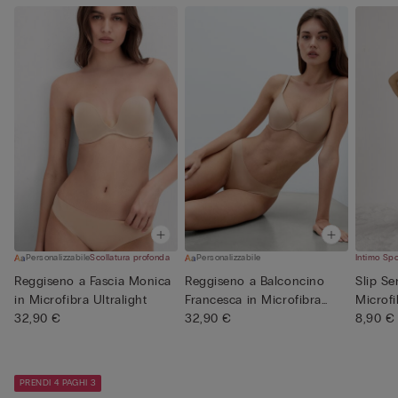
Personalizzabile
Scollatura profonda
Personalizzabile
Intimo Sp
Reggiseno a Fascia Monica
Reggiseno a Balconcino
Slip Se
in Microfibra Ultralight
Francesca in Microfibra
Microfi
32,90 €
Ult...
32,90 €
8,90 €
PRENDI 4 PAGHI 3