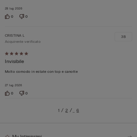
28 lug 2026
0
0
CRISTINA L
3B
Acquirente verificato
Valutato
Invisibile
5
su
Molto comodo in estate con top e canotte
5
27 lug 2026
0
0
1
2
6
…
My Intimissimi