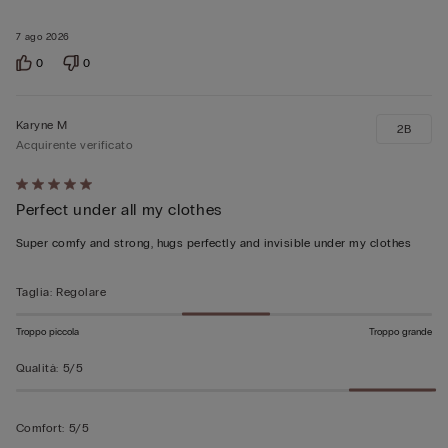
5
7 ago 2026
0
0
Karyne M
2B
Acquirente verificato
Valutato
Perfect under all my clothes
5
su
Super comfy and strong, hugs perfectly and invisible under my clothes
5
Taglia
:
Regolare
Troppo piccola
Troppo grande
Qualità
:
5/5
Comfort
:
5/5