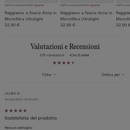
Personalizzabile
Avvolgente
Personalizzabile
Avvolgente
Persona
Reggiseno a Fascia Anna in
Reggiseno a Fascia Anna in
Reggise
Microfibra Ultralight
Microfibra Ultralight
Microfi
32,90 €
32,90 €
32,90 
Valutazioni e Recensioni
279 Valutazioni
4,7
su 5 stelle
Filtra
Ordina per
LAURA N
Acquirente verificato
Valutato
Soddisfatta del prodotto
5
su
Nessun dettaglio