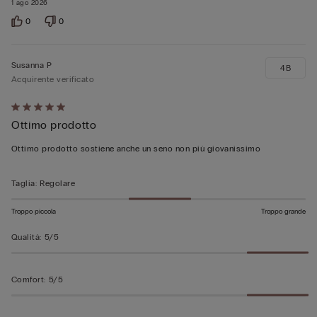
1 ago 2026
0
0
Susanna P
4B
Acquirente verificato
Valutato
Ottimo prodotto
5
su
Ottimo prodotto sostiene anche un seno non più giovanissimo
5
Taglia
:
Regolare
Troppo piccola
Troppo grande
Qualità
:
5/5
Comfort
:
5/5