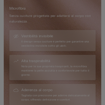
morbida e ultrafine, è avvolgente e setosa, quasi impalpabile,
Microfibra
per un effetto “seconda pelle“, è impercettibile all’indosso…è il
perfetto alleato per ogni donna, tutti i giorni per ogni
Senza cuciture progettata per adattarsi al corpo con
occasione.
naturalezza.
Vestibilità invisibile
Il design senza cuciture è perfetto per garantire una
vestibilità invisibile sotto gli abiti.
Alta traspirabilità
Nota per le sue proprietà traspiranti, la microfibra
mantiene la pelle asciutta e confortevole per tutto il
giorno.
Aderenza al corpo
Tagliata con precisione per aderire delicatamente al
corpo, offrendo definizione e comfort.