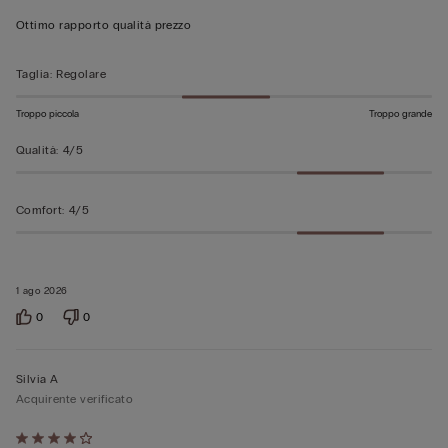
su
Ottimo rapporto qualità prezzo
5
Taglia
:
Regolare
Troppo piccola
Troppo grande
Qualità
:
4/5
Comfort
:
4/5
1 ago 2026
0
0
Silvia A
Acquirente verificato
Valutato