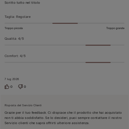
su
Scritto tutto nel titolo
5
Taglia
:
Regolare
Troppo piccola
Troppo grande
Qualità
:
4/5
Comfort
:
4/5
7 lug 2026
0
0
Risposta del Servizio Clienti
Grazie per il tuo feedback. Ci dispiace che il prodotto che hai acquistato
non ti abbia soddisfatto. Se lo desideri, puoi sempre contattare il nostro
Servizio clienti che saprà offrirti ulteriore assistenza.