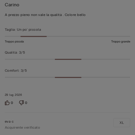
Carino
4
su
A prezzo pieno non vale la qualità . Colore bello
5
Taglia
:
Un po' piccola
Troppo piccola
Troppo grande
Qualità
:
3/5
Comfort
:
3/5
29 lug 2026
0
0
eva c
XL
Acquirente verificato