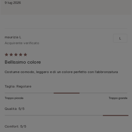
9 lug 2026
maurizia L
L
Acquirente verificato
Valutato
Bellissimo colore
5
su
Costume comodo, leggero e di un colore perfetto con l’abbronzatura
5
Taglia
:
Regolare
Troppo piccola
Troppo grande
Qualità
:
5/5
Comfort
:
5/5