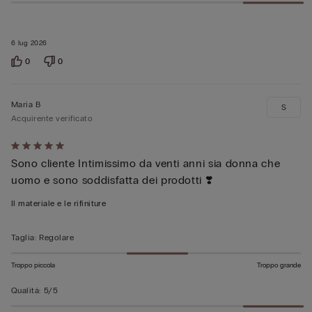
6 lug 2026
0
0
Maria B
S
Acquirente verificato
Valutato
Sono cliente Intimissimo da venti anni sia donna che
5
uomo e sono soddisfatta dei prodotti ❣️
su
5
Il materiale e le rifiniture
Taglia
:
Regolare
Troppo piccola
Troppo grande
Qualità
:
5/5