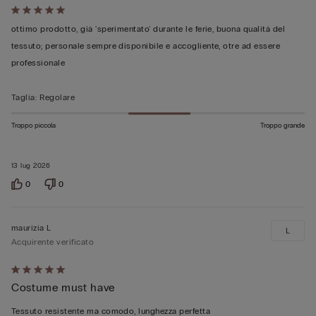
Valutato
5
ottimo prodotto, già 'sperimentato' durante le ferie, buona qualità del
su
tessuto; personale sempre disponibile e accogliente, otre ad essere
5
professionale
Taglia
:
Regolare
Troppo piccola
Troppo grande
13 lug 2026
0
0
maurizia L
L
Acquirente verificato
Valutato
Costume must have
5
su
Tessuto resistente ma comodo, lunghezza perfetta