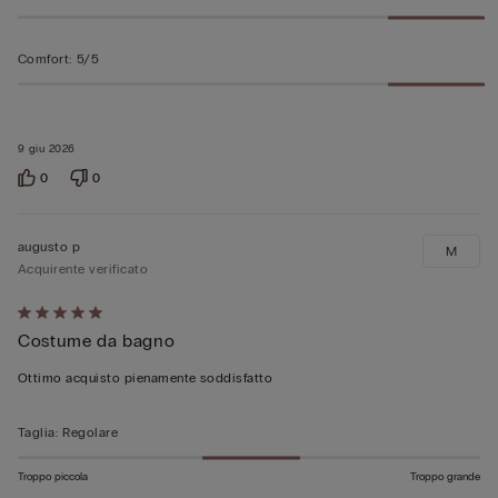
Comfort
:
5/5
9 giu 2026
0
0
augusto p
M
Acquirente verificato
Valutato
Costume da bagno
5
su
Ottimo acquisto pienamente soddisfatto
5
Taglia
:
Regolare
Troppo piccola
Troppo grande