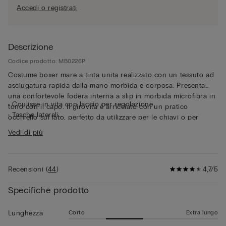
Accedi o registrati
Descrizione
Codice prodotto: MB0226P
Costume boxer mare a tinta unita realizzato con un tessuto ad
asciugatura rapida dalla mano morbida e corposa. Presenta
una confortevole fodera interna a slip in morbida microfibra in
• Coulisse in vita con laccio per regolazione
tono con il capo. Il girovita è arricciato con un pratico
• Tasche laterali
occhiello sul lato, perfetto da utilizzare per le chiavi o per
• Tasca posteriore con chiusura a calamita
portarsi con sè l'apribottiglie in metallo in dotazione, dettaglio
Vedi di più
• Apribottiglie in metallo
funzionale e distintivo. Il costume è ripiegabile all'interno della
• Occhielli posteriori
sua tasca posteriore, così da ridurne le dimensioni ed essere
• Logo posteriore
facilmente trasportabile. Nonostante sia un costume da bagno,
• Spacchetto laterale per maggiore libertà di movimento
Recensioni
(
44
)
4,7/5
è perfetto da indossare anche come pantaloncino per il tempo
• Lunghezza media
libero.
• Vestibilità regular
Specifiche prodotto
• Il modello è alto 185 cm e indossa la taglia L
Corto
Extra lungo
Lunghezza