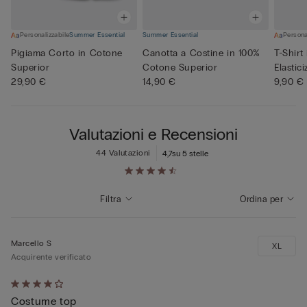
Personalizzabile
Summer Essential
Summer Essential
Persona
Pigiama Corto in Cotone
Canotta a Costine in 100%
T-Shirt
Superior
Cotone Superior
Elastic
29,90 €
14,90 €
9,90 €
Valutazioni e Recensioni
44 Valutazioni
4,7
su 5 stelle
Filtra
Ordina per
Marcello S
XL
Acquirente verificato
Valutato
Costume top
4