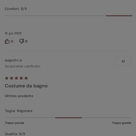
Comfort
:
5/5
15 giu 2026
0
0
augusto p
M
Acquirente verificato
Valutato
Costume da bagno
5
su
Ottimo prodotto
5
Taglia
:
Regolare
Troppo piccola
Troppo grande
Qualità
:
5/5