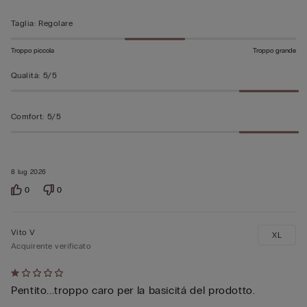
su
5
Taglia
:
Regolare
Troppo piccola
Troppo grande
Qualità
:
5/5
Comfort
:
5/5
8 lug 2026
0
0
Vito V
XL
Acquirente verificato
Valutato
Pentito...troppo caro per la basicitá del prodotto.
1