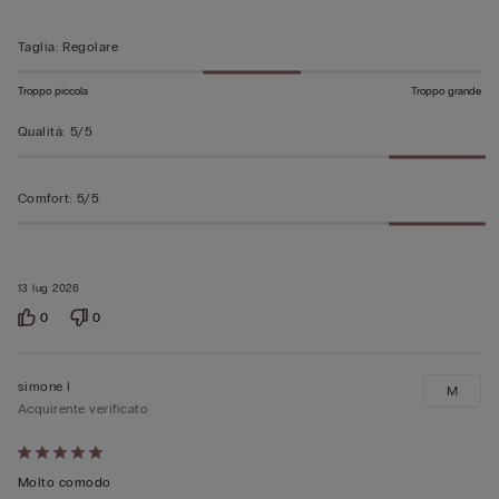
5
Taglia
:
Regolare
Troppo piccola
Troppo grande
Qualità
:
5/5
Comfort
:
5/5
13 lug 2026
0
0
simone l
M
Acquirente verificato
Valutato
5
Molto comodo