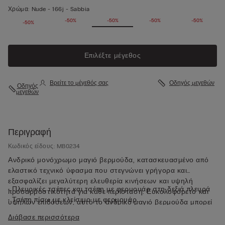
Χρώμα:
Nude -
166j - Sabbia
-50%
-50%
-50%
-50%
-50%
-50%
Επιλέξτε μέγεθος
Βρείτε το μέγεθός σας
Οδηγός μεγεθών
Οδηγός
μεγεθών
Περιγραφή
Κωδικός είδους: MB0234
Ανδρικό μονόχρωμο μαγιό βερμούδα, κατασκευασμένο από
ελαστικό τεχνικό ύφασμα που στεγνώνει γρήγορα και
εξασφαλίζει μεγαλύτερη ελευθερία κινήσεων και υψηλή
• Πλευρικές τσέπες και τσέπη με φερμουάρ στη δεξιά πλευρά
προσαρμοστικότητα για κάθε περίσταση. Ευκολοφόρετο και
• Τσέπη πίσω με κλείσιμο με φερμουάρ
υψηλών επιδόσεων, αυτό το ανδρικό μαγιό βερμούδα μπορεί
• Μικρό λογότυπο πίσω
να φορεθεί όχι μόνο ως μαγιό αλλά και ως καλοκαιρινή
Διάβασε περισσότερα
• Μεσαίο μήκος
βερμούδα για οποιαδήποτε δραστηριότητα σε εξωτερικούς