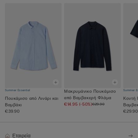
Summer Essential
Summer Es
Μακρυμάνικο Πουκάμισο
από Βαμβακερή Φλάμα
Πουκάμισο από Λινάρι και
Κοντή 
€14.95
(-50%)
€29.90
Βαμβάκι
Βαμβα
€39.90
Superi
€29.90
Εταιρεία