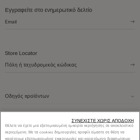
Εγγραφείτε στο ενημερωτικό δελτίο
Store Locator
Οδηγός προϊόντων
Εξυπηρέτηση πελάτων
ΣΥΝΕΧΊΣΤΕ ΧΩΡΊΣ ΑΠΟΔΟΧΉ
Θέλετε να έχετε μια εξατομικευμένη εμπειρία περιήγησης σε αποκλειστικό
περιεχόμενο; Με τα cookies δημιουργίας προφίλ είμαστε σε θέση να
Νομική περιοχή
παρέχουμε εξατομικευμένες επικοινωνίες και περιεχόμενο διαφημίσεων.