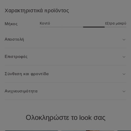
• Κανονική εφαρμογή
χώρους.
• Το μοντέλο έχει ύψος 185 εκ. και φοράει μέγεθος L
Χαρακτηριστικά προϊόντος
Κοντό
Eξτρα μακρύ
Μήκος
Αποστολή
Επιστροφές
Σύνθεση και φροντίδα
Ανιχνευσιμότητα
Ολοκληρώστε το look σας