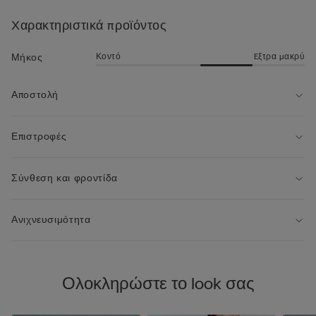
• Κανονική εφαρμογή
χώρους.
• Το μοντέλο έχει ύψος 185 εκ. και φοράει μέγεθος L
Χαρακτηριστικά προϊόντος
Κοντό
Eξτρα μακρύ
Μήκος
Αποστολή
Επιστροφές
Σύνθεση και φροντίδα
Ανιχνευσιμότητα
Ολοκληρώστε το look σας