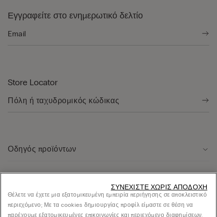
Εγγραφείτε στο ενημερωτικό δελτίο
Store Locator
Οδηγός προϊόντων
Εξυπηρέτηση πελάτων
ΣΥΝΕΧΊΣΤΕ ΧΩΡΊΣ ΑΠΟΔΟΧΉ
Θέλετε να έχετε μια εξατομικευμένη εμπειρία περιήγησης σε αποκλειστικό
περιεχόμενο; Με τα cookies δημιουργίας προφίλ είμαστε σε θέση να
Νομική περιοχή
παρέχουμε εξατομικευμένες επικοινωνίες και περιεχόμενο διαφημίσεων.