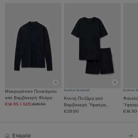
Summer Essential
Summer Es
Μακρυμάνικο Πουκάμισο
από Βαμβακερή Φλάμα
Κοντή Πιτζάμα από
Φανελά
€14.95
(-50%)
€29.90
Βαμβακερό Ύφασμα
Ύφασμα
Superior
€29.90
μ...
€14.90
Εταιρεία