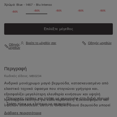
Χρώμα:
Blue -
1467 - Blu Intenso
-50%
-50%
-50%
-50%
-50%
-50%
Επιλέξτε μέγεθος
Βρείτε το μέγεθός σας
Οδηγός μεγεθών
Οδηγός
μεγεθών
Περιγραφή
Κωδικός είδους: MB0234
Ανδρικό μονόχρωμο μαγιό βερμούδα, κατασκευασμένο από
ελαστικό τεχνικό ύφασμα που στεγνώνει γρήγορα και
εξασφαλίζει μεγαλύτερη ελευθερία κινήσεων και υψηλή
• Πλευρικές τσέπες και τσέπη με φερμουάρ στη δεξιά πλευρά
προσαρμοστικότητα για κάθε περίσταση. Ευκολοφόρετο και
• Τσέπη πίσω με κλείσιμο με φερμουάρ
υψηλών επιδόσεων, αυτό το ανδρικό μαγιό βερμούδα μπορεί
• Μικρό λογότυπο πίσω
να φορεθεί όχι μόνο ως μαγιό αλλά και ως καλοκαιρινή
Διάβασε περισσότερα
• Μεσαίο μήκος
βερμούδα για οποιαδήποτε δραστηριότητα σε εξωτερικούς