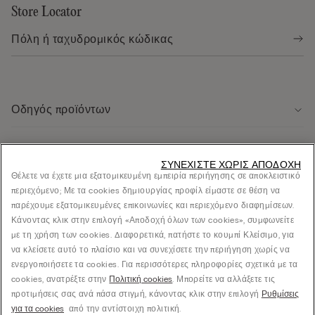
Store Locator
Οδηγός προϊόντων
Εξυπηρέτηση πελάτων
ΣΥΝΕΧΊΣΤΕ ΧΩΡΊΣ ΑΠΟΔΟΧΉ
Θέλετε να έχετε μια εξατομικευμένη εμπειρία περιήγησης σε αποκλειστικό
περιεχόμενο; Με τα cookies δημιουργίας προφίλ είμαστε σε θέση να
Νομική περιοχή
παρέχουμε εξατομικευμένες επικοινωνίες και περιεχόμενο διαφημίσεων.
Κάνοντας κλικ στην επιλογή «Αποδοχή όλων των cookies», συμφωνείτε
με τη χρήση των cookies. Διαφορετικά, πατήστε το κουμπί Κλείσιμο, για
Εταιρεία
να κλείσετε αυτό το πλαίσιο και να συνεχίσετε την περιήγηση χωρίς να
ενεργοποιήσετε τα cookies. Για περισσότερες πληροφορίες σχετικά με τα
cookies, ανατρέξτε στην
Πολιτική cookies
. Μπορείτε να αλλάξετε τις
προτιμήσεις σας ανά πάσα στιγμή, κάνοντας κλικ στην επιλογή
Ρυθμίσεις
© CALZEDONIA SpA, Via Monte Baldo, 20 - 37062 - Dossobuono di Villafranca (VR) -
για τα cookies
από την αντίστοιχη πολιτική.