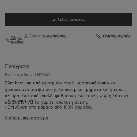
Επιλέξτε μέγεθος
Βρείτε το μέγεθός σας
Οδηγός μεγεθών
Οδηγός
μεγεθών
Περιγραφή
Κωδικός είδους: SBD2605
Σλιπ brazilian από κεντημένο τούλι με παιχνιδιάρικο και
χρωματιστό μοτίβο berry. Τα πλευρικά τμήματα και η πίσω
πλευρά είναι από απαλό, φοδραρισμένο τούλι, χωρίς λάστιχο
• Κανονική μέση
και ραφές, για να χαρίζει απόλυτη άνεση.
• Επένδυση στο καβάλο από 100% βαμβάκι
• Εφαρμοστή εφαρμογή
Διάβασε περισσότερα
• Το μοντέλο έχει ύψος 175 εκ. και φοράει μέγεθος 2 / S