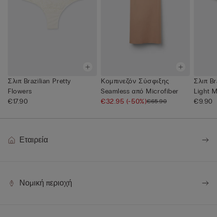
Σλιπ Brazilian Pretty
Κομπινεζόν Σύσφιξης
Σλιπ Br
Flowers
Seamless από Microfiber
Light M
€17.90
€32.95
(-50%)
€9.90
€65.90
Εταιρεία
Νομική περιοχή