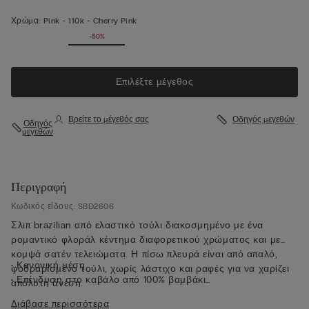
Χρώμα:
Pink -
110k - Cherry Pink
-50%
Επιλέξτε μέγεθος
Βρείτε το μέγεθός σας
Οδηγός μεγεθών
Οδηγός
μεγεθών
Περιγραφή
Κωδικός είδους: SBD2606
Σλιπ brazilian από ελαστικό τούλι διακοσμημένο με ένα
ρομαντικό φλοράλ κέντημα διαφορετικού χρώματος και με
κομψά σατέν τελειώματα. Η πίσω πλευρά είναι από απαλό,
• Κανονική μέση
φοδραρισμένο τούλι, χωρίς λάστιχο και ραφές για να χαρίζει
• Επένδυση στο καβάλο από 100% βαμβάκι
απόλυτη άνεση.
• Εφαρμοστή εφαρμογή
Διάβασε περισσότερα
• Το μοντέλο έχει ύψος 175 εκ. και φοράει μέγεθος 2 / S