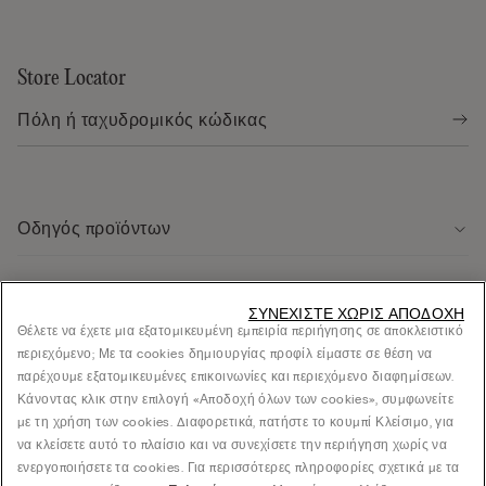
Store Locator
Οδηγός προϊόντων
Εξυπηρέτηση πελάτων
ΣΥΝΕΧΊΣΤΕ ΧΩΡΊΣ ΑΠΟΔΟΧΉ
Θέλετε να έχετε μια εξατομικευμένη εμπειρία περιήγησης σε αποκλειστικό
περιεχόμενο; Με τα cookies δημιουργίας προφίλ είμαστε σε θέση να
Νομική περιοχή
παρέχουμε εξατομικευμένες επικοινωνίες και περιεχόμενο διαφημίσεων.
Κάνοντας κλικ στην επιλογή «Αποδοχή όλων των cookies», συμφωνείτε
με τη χρήση των cookies. Διαφορετικά, πατήστε το κουμπί Κλείσιμο, για
Εταιρεία
να κλείσετε αυτό το πλαίσιο και να συνεχίσετε την περιήγηση χωρίς να
ενεργοποιήσετε τα cookies. Για περισσότερες πληροφορίες σχετικά με τα