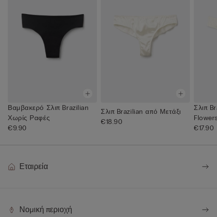
Βαμβακερό Σλιπ Brazilian
Σλιπ Br
Σλιπ Brazilian από Μετάξι
Χωρίς Ραφές
Flower
€18.90
€9.90
€17.90
Εταιρεία
Νομική περιοχή