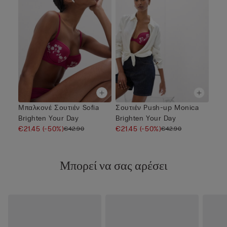
Μπαλκονέ Σουτιέν Sofia
Σουτιέν Push-up Monica
Brighten Your Day
Brighten Your Day
€21.45
(-50%)
€21.45
(-50%)
€42.90
€42.90
Μπορεί να σας αρέσει