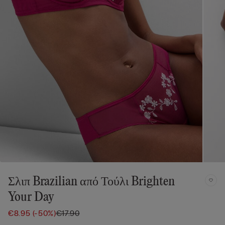
Σλιπ Brazilian από Τούλι Brighten
Your Day
€8.95
(-50%)
€17.90