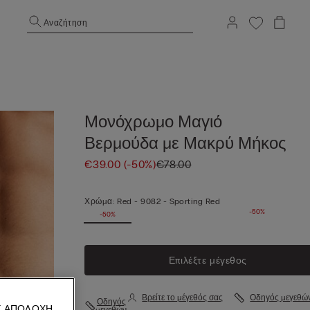
Αναζήτηση
Μονόχρωμο Μαγιό
Βερμούδα με Μακρύ Μήκος
€39.00
(-50%)
€78.00
Χρώμα:
Red -
9082 - Sporting Red
-50%
-50%
Επιλέξτε μέγεθος
Βρείτε το μέγεθός σας
Οδηγός μεγεθώ
Οδηγός
Σ ΑΠΟΔΟΧΉ