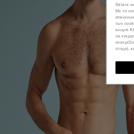
Θέλετε να
Με τα co
επικοινω
των cook
κουμπί Κλ
να ενεργο
ανατρέξτ
στιγμή, 