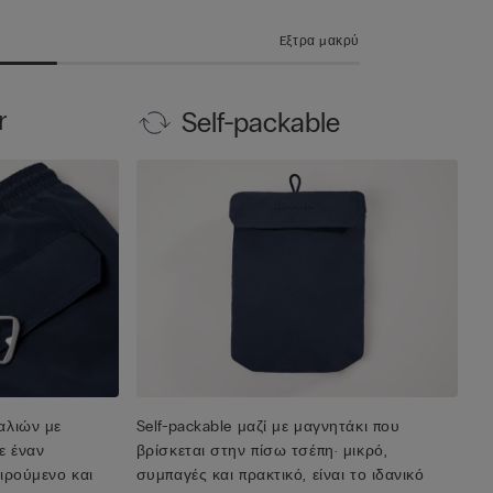
Eξτρα μακρύ
r
Self-packable
αλιών με
Self-packable μαζί με μαγνητάκι που
ε έναν
βρίσκεται στην πίσω τσέπη· μικρό,
ιρούμενο και
συμπαγές και πρακτικό, είναι το ιδανικό