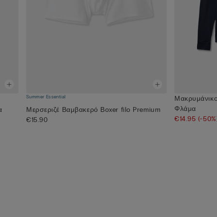
Summer Essential
Μακρυμάνικο
Φλάμα
α
Μερσεριζέ Βαμβακερό Βοxer filo Premium
€14.95
(-50%
€15.90