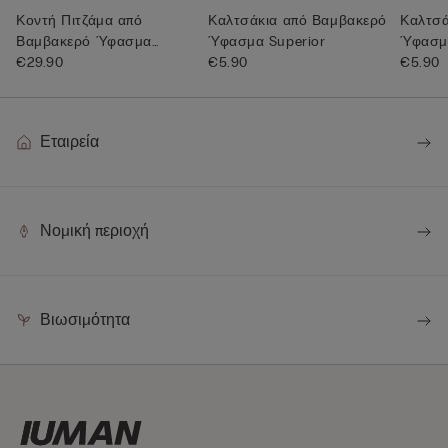
Κοντή Πιτζάμα από
Καλτσάκια από Βαμβακερό
Καλτσά
Βαμβακερό Ύφασμα
Ύφασμα Superior
Ύφασμα
Superior
€29.90
€5.90
€5.90
Εταιρεία
Νομική περιοχή
Βιωσιμότητα