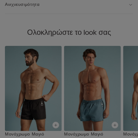
Ανιχνευσιμότητα
Ολοκληρώστε το look σας
Μονόχρωμο Μαγιό
Μονόχρωμο Μαγιό
Μονόχ