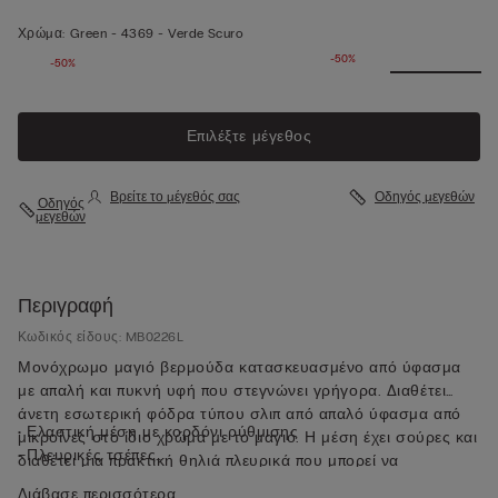
Χρώμα:
Green -
4369 - Verde Scuro
-50%
-50%
Επιλέξτε μέγεθος
Βρείτε το μέγεθός σας
Οδηγός μεγεθών
Οδηγός
μεγεθών
Περιγραφή
Κωδικός είδους: MB0226L
Μονόχρωμο μαγιό βερμούδα κατασκευασμένο από ύφασμα
με απαλή και πυκνή υφή που στεγνώνει γρήγορα. Διαθέτει
άνετη εσωτερική φόδρα τύπου σλιπ από απαλό ύφασμα από
• Ελαστική μέση με κορδόνι ρύθμισης
μικροΐνες στο ίδιο χρώμα με το μαγιό. Η μέση έχει σούρες και
• Πλευρικές τσέπες
διαθέτει μια πρακτική θηλιά πλευρικά που μπορεί να
• Τσέπη πίσω με κλείσιμο με μαγνήτη
χρησιμοποιηθεί για κλειδιά ή για το μεταλλικό ανοιχτήρι που
Διάβασε περισσότερα