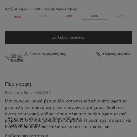
Χρώμα:
Green -
180k - Verde Salvia Chiaro
-50%
-50%
-50%
-50%
-50%
-50%
Επιλέξτε μέγεθος
Βρείτε το μέγεθός σας
Οδηγός μεγεθών
Οδηγός
μεγεθών
Περιγραφή
Κωδικός είδους: MB0226C
Μονόχρωμο μαγιό βερμούδα κατασκευασμένο από ύφασμα
με απαλή και πυκνή υφή που στεγνώνει γρήγορα. Διαθέτει
άνετη εσωτερική φόδρα τύπου σλιπ από απαλό ύφασμα από
• Ελαστική μέση με κορδόνι ρύθμισης
μικροΐνες στο ίδιο χρώμα με το μαγιό. Η μέση έχει σούρες και
• Πλευρικές τσέπες
διαθέτει μια πρακτική θηλιά πλευρικά που μπορεί να
• Τσέπη πίσω με κλείσιμο με μαγνήτη
χρησιμοποιηθεί για κλειδιά ή για το μεταλλικό ανοιχτήρι που
Διάβασε περισσότερα