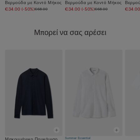
Βερμούδα με Κοντό Μήκος
Βερμούδα με Κοντό Μήκος
Βερμού
€34.00
(-50%)
€34.00
(-50%)
€34.0
€68.00
€68.00
Μπορεί να σας αρέσει
Summer Essential
Μακρυμάνικο Πουκάμισο