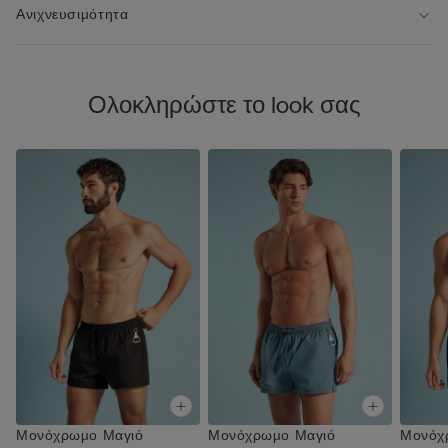
Ανιχνευσιμότητα
Ολοκληρώστε το look σας
Μονόχρωμο Μαγιό
Μονόχρωμο Μαγιό
Μονόχ