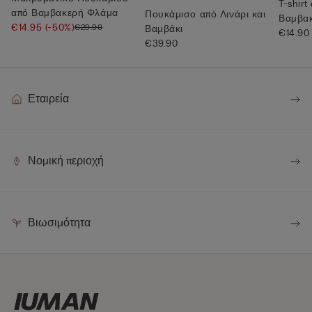
T-shir
από Βαμβακερή Φλάμα
Πουκάμισο από Λινάρι και
Βαμβα
€14.95
(-50%)
€29.90
Βαμβάκι
Superi
€14.90
€39.90
Εταιρεία
Νομική περιοχή
Βιωσιμότητα