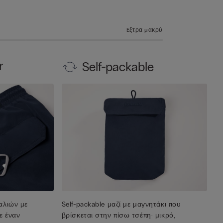
Eξτρα μακρύ
r
Self-packable
αλιών με
Self-packable μαζί με μαγνητάκι που
ε έναν
βρίσκεται στην πίσω τσέπη· μικρό,