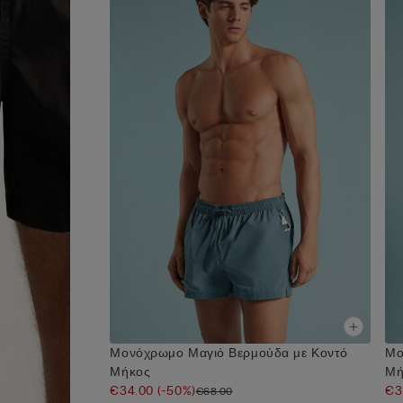
Μονόχρωμο Μαγιό Βερμούδα με Κοντό
Μο
Μήκος
Μή
€34.00
(-50%)
€3
€68.00