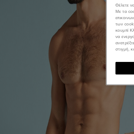
Θέλετε να
Με τα co
επικοινω
των cook
κουμπί Κλ
να ενεργο
ανατρέξτ
στιγμή, 