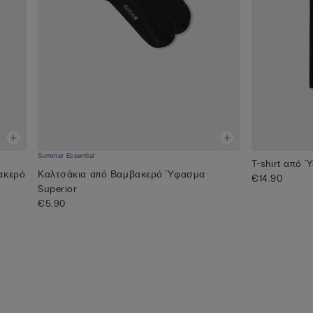
Summer Essential
T-shirt από 
ακερό
Καλτσάκια από Βαμβακερό Ύφασμα
€14.90
Superior
€5.90