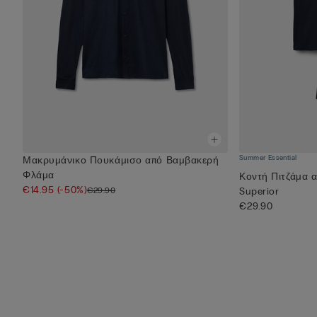
Summer Essential
Μακρυμάνικο Πουκάμισο από Βαμβακερή
Φλάμα
Κοντή Πιτζάμα 
€14.95
(-50%)
€29.90
Superior
€29.90