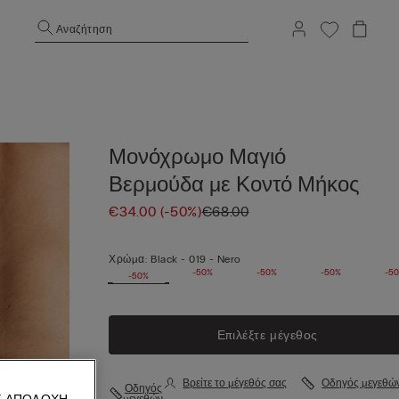
Αναζήτηση
Μονόχρωμο Μαγιό
Βερμούδα με Κοντό Μήκος
€34.00
(-50%)
€68.00
Χρώμα:
Black -
019 - Nero
-50%
-50%
-50%
-50%
-5
-50%
Επιλέξτε μέγεθος
Βρείτε το μέγεθός σας
Οδηγός μεγεθώ
Οδηγός