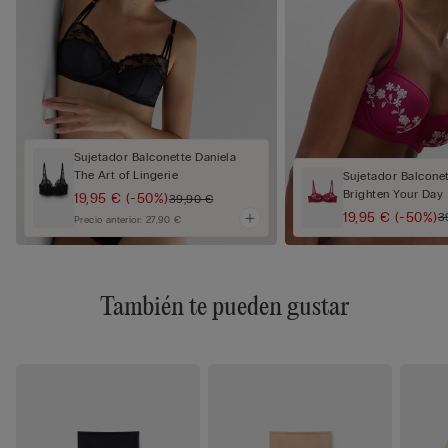
Sujetador Balconette Daniela
The Art of Lingerie
Sujetador Balconet
Brighten Your Day
19,95 €
(-50%)
39,90 €
19,95 €
(-50%)
3
Precio anterior:
27,90 €
También te pueden gustar