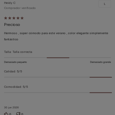
Heidy C
L
Comprador verificado
Calificación
Precioso
de
5
Hermoso , súper cómodo para este verano , color elegante simplemente
sobre
fantástico
5
Talla
:
Talla correcta
Demasiado pequeño
Demasiado grande
Calidad
:
5/5
Comodidad
:
5/5
30 jun 2026
0
0