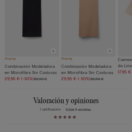
Shaping
Shaping
Camise
de Lin
Combinación Modeladora
Combinación Modeladora
17,95 
en Microfibra Sin Costuras
en Microfibra Sin Costuras
29,95 €
(-50%)
29,95 €
(-50%)
59,90 €
59,90 €
Valoración y opiniones
1 calificación
5,0
de 5 estrellas