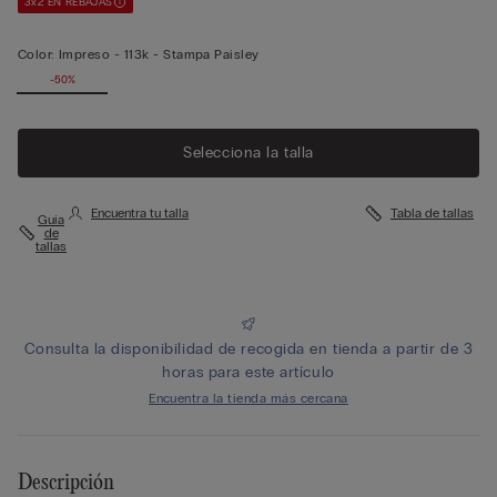
3x2 EN REBAJAS
Color:
Impreso -
113k - Stampa Paisley
-50%
Selecciona la talla
Encuentra tu talla
Tabla de tallas
Guía
de
tallas
Consulta la disponibilidad de recogida en tienda a partir de 3
horas para este artículo
Encuentra la tienda más cercana
Descripción