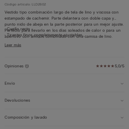
Código artículo: LLD2602
Vestido tipo combinación largo de tela de lino y viscosa con
estampado de cachemir. Parte delantera con doble capa y
punto nido de abeja en la parte posterior para un mejor ajuste.
• Cuello recto
Perfecto para llevarlo en los días soleados de calor o para un
• Tirantes finos completamente ajustables
aperitivo con amigos combinado con una camisa de lino.
• Corte recto
Leer más
• La modelo mide 175 cm y lleva la talla S
Opiniones
(
1
)
5,0/5
Envío
Devoluciones
Composición y lavado