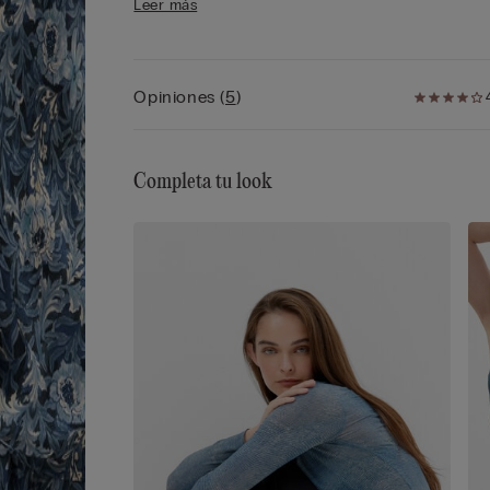
Leer más
• La modelo mide 175 cm y lleva la talla S
Opiniones
(
5
)
Completa tu look