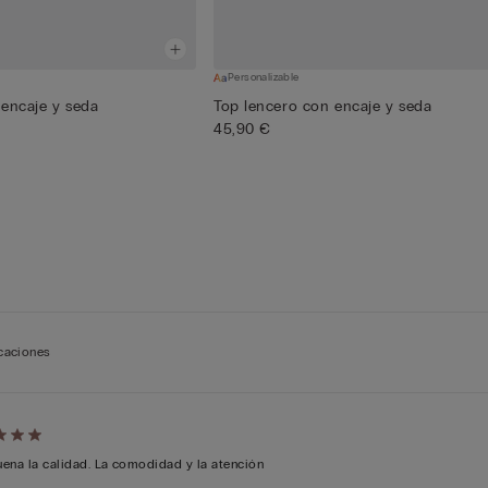
Personalizable
 encaje y seda
Top lencero con encaje y seda
45,90 €
icaciones
cación
ena la calidad. La comodidad y la atención