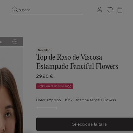
Buscar
Novedad
Top de Raso de Viscosa
Estampado Fanciful Flowers
29,90 €
-50% en el 3r artículo
Color:
Impreso -
195k - Stampa Fanciful Flowers
Selecciona la talla