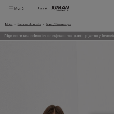
Menú
Para él:
Mujer
Prendas de punto
Tops / Sin mangas
Elige entre una selección de sujetadores, punto, pijamas y lencería. Añade 3 artículos a tu carrito y obtén un 50% de descuento en e
menor importe.