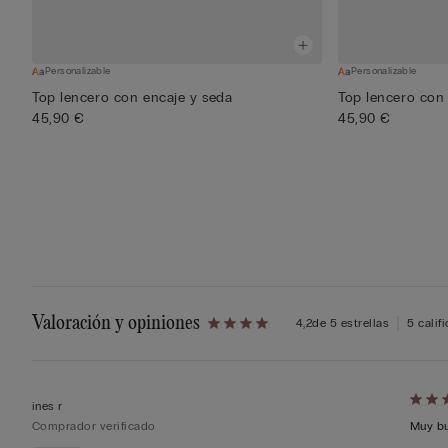
Personalizable
Personalizable
Top lencero con encaje y seda
Top lencero con
45,90 €
45,90 €
Valoración y opiniones
4,2
de 5 estrellas
5 calif
Califi
ines r
de
Comprador verificado
Muy bu