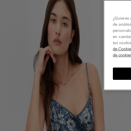
¿Quieres 
de anális
personali
en cambio
las cooki
de Cookie
de cookie