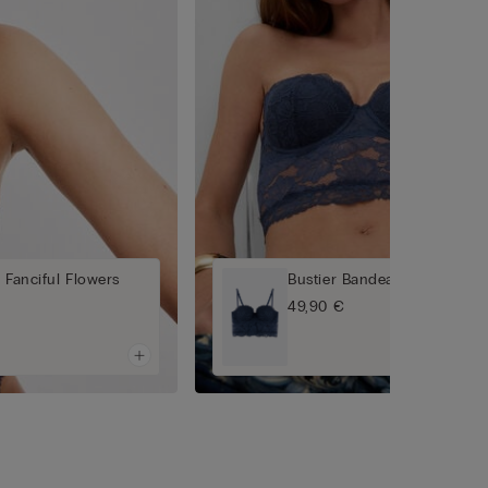
 Fanciful Flowers
Bustier Bandeau Giada Fanci
49,90 €