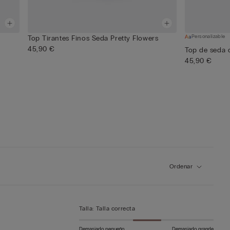
Personalizable
Top Tirantes Finos Seda Pretty Flowers
45,90 €
Top de seda 
45,90 €
Ordenar
Talla
:
Talla correcta
Demasiado pequeño
Demasiado grande