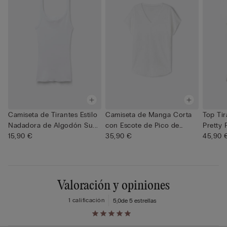
Camiseta de Tirantes Estilo
Camiseta de Manga Corta
Top Tir
Nadadora de Algodón Su...
con Escote de Pico de
Pretty 
15,90 €
Lino...
35,90 €
45,90 
Valoración y opiniones
1 calificación
5,0
de 5 estrellas