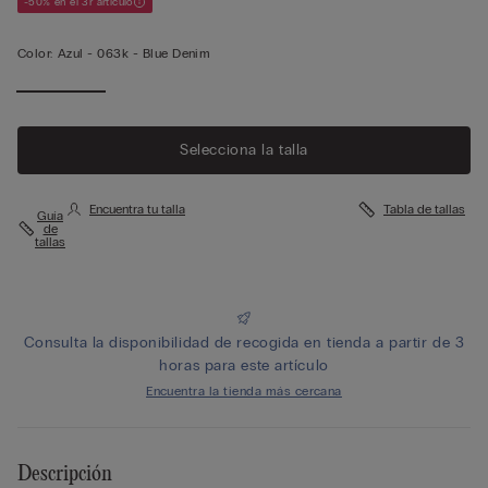
-50% en el 3r artículo
Color:
Azul -
063k - Blue Denim
Selecciona la talla
Encuentra tu talla
Tabla de tallas
Guía
de
tallas
Consulta la disponibilidad de recogida en tienda a partir de 3
horas para este artículo
Encuentra la tienda más cercana
Descripción