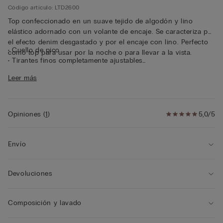
Código artículo: LTD2600
Top confeccionado en un suave tejido de algodón y lino
elástico adornado con un volante de encaje. Se caracteriza por
el efecto denim desgastado y por el encaje con lino. Perfecto
• Cuello de pico
como top para usar por la noche o para llevar a la vista.
• Tirantes finos completamente ajustables
• Corte recto
Leer más
• La modelo mide 175 cm y lleva la talla S
Opiniones
(
1
)
5,0/5
Envío
Devoluciones
Composición y lavado