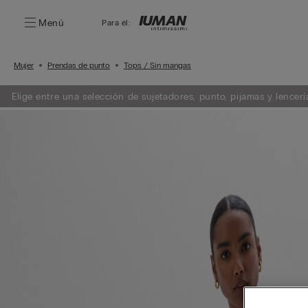
Menú
Para él:
Mujer
Prendas de punto
Tops / Sin mangas
Elige entre una selección de sujetadores, punto, pijamas y lencería. Añade 3 artículos a tu carrito y obtén un 50% de descuento en e
menor importe.