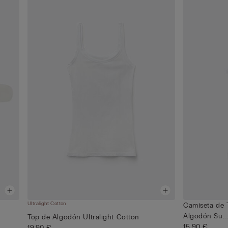
Ultralight Cotton
Camiseta de 
Algodón Su..
Top de Algodón Ultralight Cotton
15,90 €
19,90 €