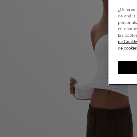
¿Quieres 
de anális
personali
en cambio
las cooki
de Cookie
de cookie