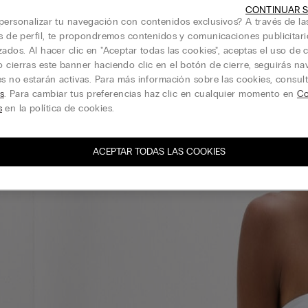
CONTINUAR S
personalizar tu navegación con contenidos exclusivos? A través de la
is de perfil, te propondremos contenidos y comunicaciones publicitari
zados. Al hacer clic en "Aceptar todas las cookies", aceptas el uso de c
 cierras este banner haciendo clic en el botón de cierre, seguirás n
es no estarán activas. Para más información sobre las cookies, consul
s
. Para cambiar tus preferencias haz clic en cualquier momento en
Co
s
en la política de cookies.
ACEPTAR TODAS LAS COOKIES