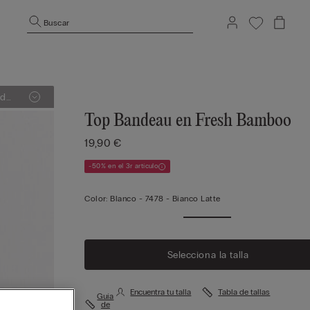
Buscar
Top Bandeau en Fresh Bamboo
19,90 €
-50% en el 3r artículo
Color:
Blanco -
7478 - Bianco Latte
Selecciona la talla
Encuentra tu talla
Tabla de tallas
Guía
de