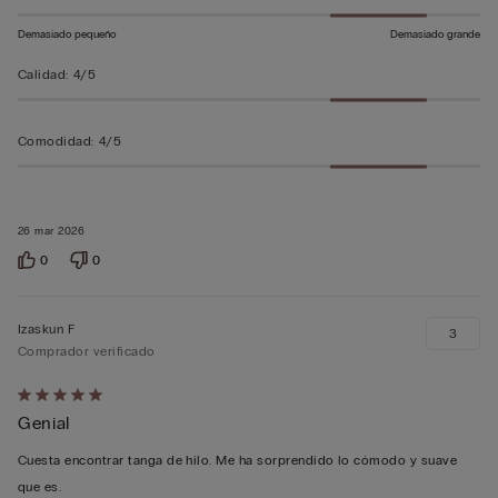
Demasiado pequeño
Demasiado grande
Calidad
:
4/5
Comodidad
:
4/5
26 mar 2026
0
0
Izaskun F
3
Comprador verificado
Calificación
Genial
de
5
Cuesta encontrar tanga de hilo. Me ha sorprendido lo cómodo y suave
sobre
que es.