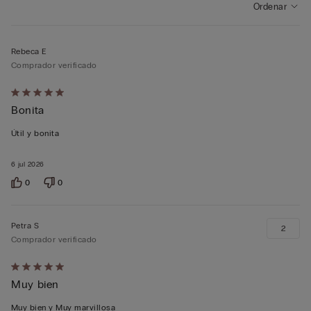
Ordenar
Rebeca E
Comprador verificado
Calificación
Bonita
de
5
Útil y bonita
sobre
5
6 jul 2026
0
0
Petra S
2
Comprador verificado
Calificación
Muy bien
de
5
Muy bien y Muy marvillosa