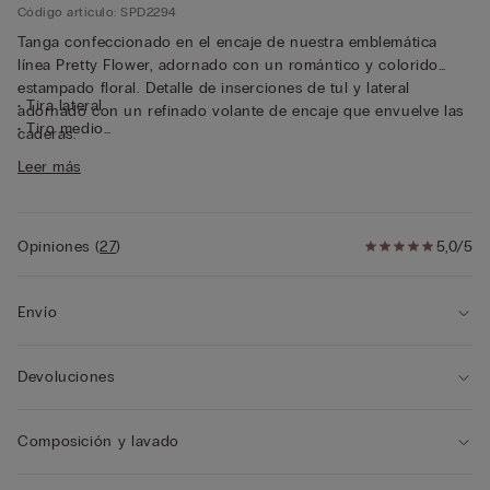
Código artículo: SPD2294
Tanga confeccionado en el encaje de nuestra emblemática
línea Pretty Flower, adornado con un romántico y colorido
estampado floral. Detalle de inserciones de tul y lateral
• Tira lateral
adornado con un refinado volante de encaje que envuelve las
• Tiro medio
caderas.
• Forro interior 100 % algodón
Leer más
• Corte ceñido
• La modelo mide 175 cm y lleva la talla S
Opiniones
(
27
)
5,0/5
Envío
Devoluciones
Composición y lavado