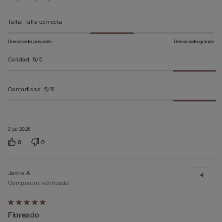
sobre
5
Talla
:
Talla correcta
Demasiado pequeño
Demasiado grande
Calidad
:
5/5
Comodidad
:
5/5
2 jul 2026
0
0
Janire A
4
Comprador verificado
Calificación
Floreado
de