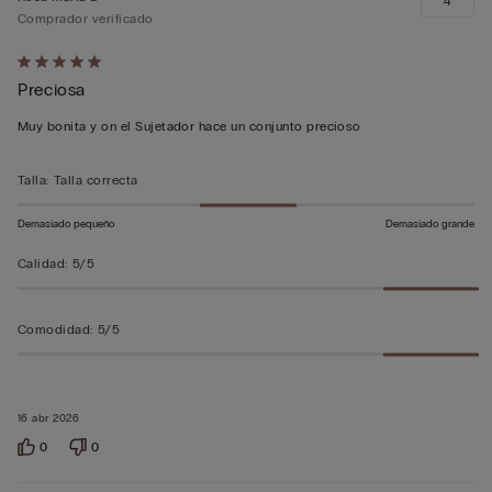
4
Comprador verificado
Calificación
Preciosa
de
5
Muy bonita y on el Sujetador hace un conjunto precioso
sobre
5
Talla
:
Talla correcta
Demasiado pequeño
Demasiado grande
Calidad
:
5/5
Comodidad
:
5/5
16 abr 2026
0
0