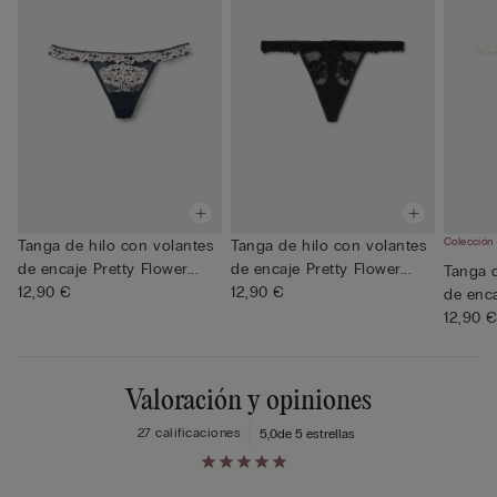
Colección
Tanga de hilo con volantes
Tanga de hilo con volantes
de encaje Pretty Flower...
de encaje Pretty Flower...
Tanga d
12,90 €
12,90 €
de enca
12,90 
Valoración y opiniones
27 calificaciones
5,0
de 5 estrellas