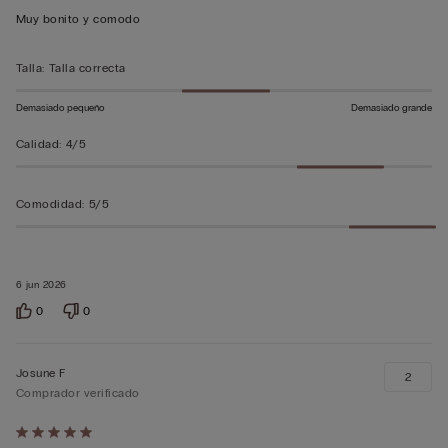
5
Muy bonito y comodo
sobre
5
Talla
:
Talla correcta
Demasiado pequeño
Demasiado grande
Calidad
:
4/5
Comodidad
:
5/5
6 jun 2026
0
0
Josune F
2
Comprador verificado
Calificación