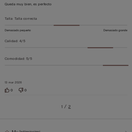
5
Queda muy bien, es perfecto
sobre
5
Talla
:
Talla correcta
Demasiado pequeño
Demasiado grande
Calidad
:
4/5
Comodidad
:
5/5
13 mar 2026
0
0
1
2
My Intimissimi