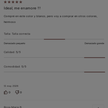
Calificación
Ideal, me enamore !!!
de
5
Compré en este color y blanco, pero voy a comprar en otros colores,
sobre
hermoso
5
Talla
:
Talla correcta
Demasiado pequeño
Demasiado grande
Calidad
:
5/5
Comodidad
:
5/5
13 may 2026
0
0
Rosa Maria B