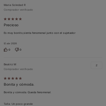
María Soledad R
Comprador verificado
Calificación
Precioso
de
5
Es muy bonito,sienta fenomenal junto con el sujetador
sobre
5
12 abr 2026
0
0
Beatriz M
2
Comprador verificado
Calificación
Bonita y cómoda.
de
5
Bonita y cómoda. Queda fenomenal.
sobre
5
Talla
:
Un poco grande