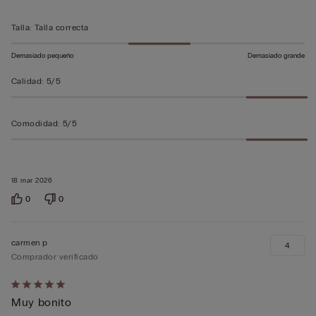
5
Talla
:
Talla correcta
Demasiado pequeño
Demasiado grande
Calidad
:
5/5
Comodidad
:
5/5
18 mar 2026
0
0
carmen p
4
Comprador verificado
Calificación
Muy bonito
de