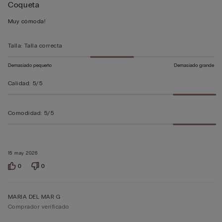
Coqueta
de
5
Muy cómoda!
sobre
5
Talla
:
Talla correcta
Demasiado pequeño
Demasiado grande
Calidad
:
5/5
Comodidad
:
5/5
15 may 2026
0
0
MARIA DEL MAR G
Comprador verificado