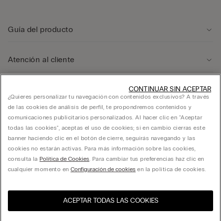
Guía del producto
Atención al cliente
Área legal
CONTINUAR SIN ACEPTAR
¿Quieres personalizar tu navegación con contenidos exclusivos? A través
de las cookies de análisis de perfil, te propondremos contenidos y
comunicaciones publicitarios personalizados. Al hacer clic en "Aceptar
Empresa
todas las cookies", aceptas el uso de cookies; si en cambio cierras este
banner haciendo clic en el botón de cierre, seguirás navegando y las
cookies no estarán activas. Para más información sobre las cookies,
consulta la
Política de Cookies
. Para cambiar tus preferencias haz clic en
FRANCHISING CALZEDONIA ESPAÑA, S.A. calle Ciencias 71-87, Polígono Pedrosa,
cualquier momento en
Configuración de cookies
en la política de cookies.
L’Hospitalet de Llobregat, Barcelona - 08908 - C.I.F. A60181294
ACEPTAR TODAS LAS COOKIES
Selecciona la talla
Visita la tienda online de tu
United States
país
España
Español