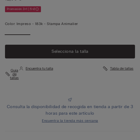
Promoción 3+1 | 5+2
Color:
Impreso -
183k - Stampa Animalier
Selecciona la talla
Encuentra tu talla
Tabla de tallas
Guía
de
tallas
Consulta la disponibilidad de recogida en tienda a partir de 3
horas para este artículo
Encuentra la tienda más cercana