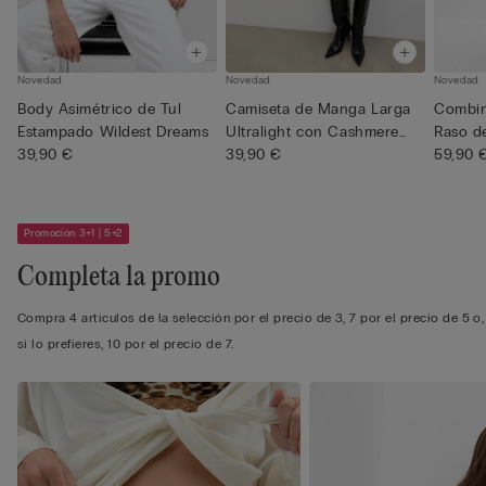
Novedad
Novedad
Novedad
Body Asimétrico de Tul
Camiseta de Manga Larga
Combin
Estampado Wildest Dreams
Ultralight con Cashmere
Raso d
39,90 €
Wi...
39,90 €
Estampa
59,90 
Promoción 3+1 | 5+2
Completa la promo
Compra 4 artículos de la selección por el precio de 3, 7 por el precio de 5 o,
si lo prefieres, 10 por el precio de 7.