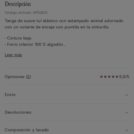
Descripción
Código artículo: SPD2612
Tanga de suave tul elástico con estampado animal adornado
con un volante de encaje con puntilla en la cinturilla.
• Cintura baja
• Forro interior 100 % algodón
• Corte ceñido
Leer más
• La modelo mide 175 cm y lleva la talla 2/S
Opiniones
(
2
)
5,0/5
Envío
Devoluciones
Composición y lavado