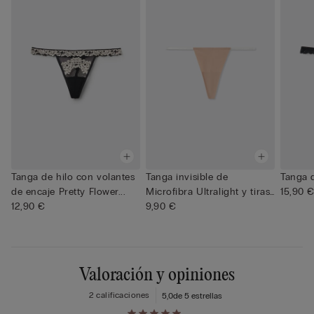
Tanga de hilo con volantes
Tanga invisible de
Tanga 
de encaje Pretty Flower...
Microfibra Ultralight y tiras
15,90 
12,90 €
t...
9,90 €
Valoración y opiniones
2 calificaciones
5,0
de 5 estrellas