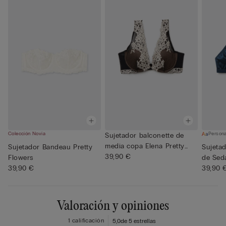
Colección Novia
Persona
Sujetador balconette de
media copa Elena Pretty
Sujetador Bandeau Pretty
Sujeta
Fl...
39,90 €
Flowers
de Sed
39,90 €
39,90 
Valoración y opiniones
1 calificación
5,0
de 5 estrellas