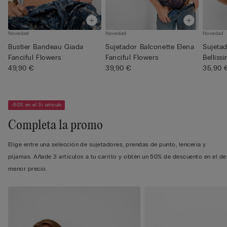
Novedad
Novedad
Novedad
Bustier Bandeau Giada
Sujetador Balconette Elena
Sujeta
Fanciful Flowers
Fanciful Flowers
Belliss
49,90 €
39,90 €
35,90 
-50% en el 3r artículo
Completa la promo
Elige entre una selección de sujetadores, prendas de punto, lencería y
pijamas. Añade 3 artículos a tu carrito y obtén un 50% de descuento en el de
menor precio.