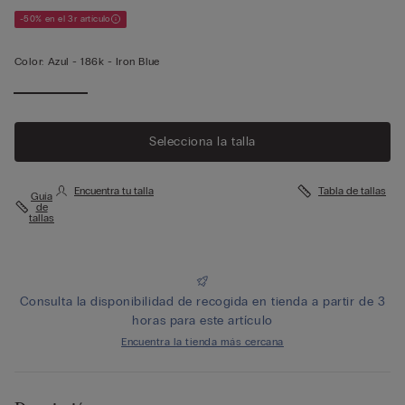
-50% en el 3r artículo
Color:
Azul -
186k - Iron Blue
Selecciona la talla
Encuentra tu talla
Tabla de tallas
Guía
de
tallas
Consulta la disponibilidad de recogida en tienda a partir de 3
horas para este artículo
Encuentra la tienda más cercana