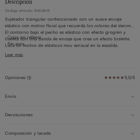
Descripción
Código artículo: RSD2615
Sujetador triangular confeccionado con un suave encaje
elástico con motivo floral que recuerda los colores del denim.
El contorno bajo el pecho es elástico con efecto grogrén y
• Copa sin relleno
cuenta con una banda de encaje que crea un efecto bralette.
• Sin aros
Luce un motivo de elásticos muy sensual en la espalda.
• Abertura delantera
Modelo suave y cómodo, ideal para quien busca un efecto
Leer más
• Tirantes no ajustables
natural, pero muy femenino.
• Efecto natural
• La modelo mide 175 cm y lleva la talla 2B / 75B / 34B / 85B /
42B
Opiniones
(
1
)
5,0/5
Envío
Devoluciones
Composición y lavado