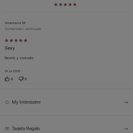
Anastasia M
Comprador verificado
Calificación
Sexy
de
5
Bonito y cómodo
sobre
5
24 jul 2026
0
0
My Intimissimi
Tarjeta Regalo