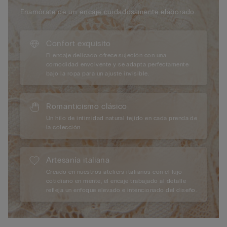
degradable y reciclable al 100 % que se puede descomponer 10
Enamórate de un encaje cuidadosamente elaborado.
veces más rápido que la poliamida tradicional.
Confort exquisito
El encaje delicado ofrece sujeción con una
comodidad envolvente y se adapta perfectamente
bajo la ropa para un ajuste invisible.
Romanticismo clásico
Un hilo de intimidad natural tejido en cada prenda de
la colección.
Artesanía italiana
Creado en nuestros ateliers italianos con el lujo
cotidiano en mente, el encaje trabajado al detalle
refleja un enfoque elevado e intencionado del diseño.