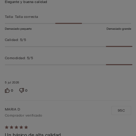
Elegante y buena calidad
sobre
5
Talla
:
Talla correcta
Demasiado pequeño
Demasiado grande
Calidad
:
5/5
Comodidad
:
5/5
5 jul 2026
0
0
MARIA D
95C
Comprador verificado
Calificación
Un básico de alta calidad
de