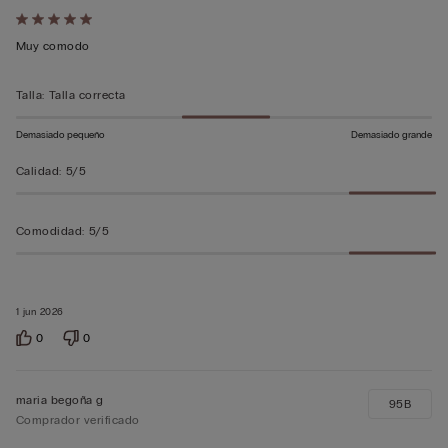
Calificación
de
Muy comodo
5
sobre
Talla
:
Talla correcta
5
Demasiado pequeño
Demasiado grande
Calidad
:
5/5
Comodidad
:
5/5
1 jun 2026
0
0
maria begoña g
95B
Comprador verificado