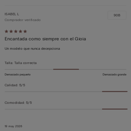
ISABEL L
90B
Comprador verificado
Calificación
Encantada como siempre con el Gioia
de
5
Un modelo que nunca decepciona
sobre
5
Talla
:
Talla correcta
Demasiado pequeño
Demasiado grande
Calidad
:
5/5
Comodidad
:
5/5
19 may 2026