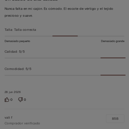
5
Nunca falta en mi cajón. Es cómodo. El escote de vértigo y el tejido
sobre
precioso y suave.
5
Talla
:
Talla correcta
Demasiado pequeño
Demasiado grande
Calidad
:
5/5
Comodidad
:
5/5
28 jun 2026
0
0
vali f
85B
Comprador verificado