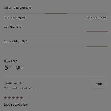
Talla
:
Talla correcta
Demasiado pequeño
Demasiado grande
Calidad
:
5/5
Comodidad
:
5/5
28 jul 2026
0
0
maria isabel e
90B
Comprador verificado
Calificación
Espectacular
de
5