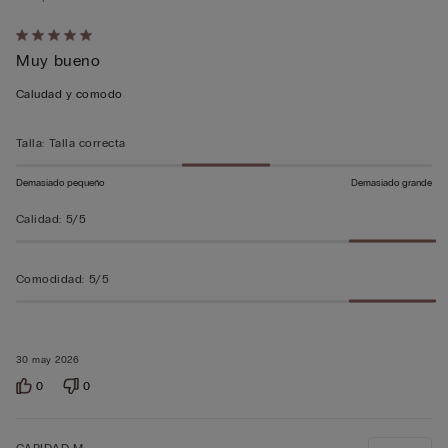
Calificación
Muy bueno
de
5
Caludad y comodo
sobre
5
Talla
:
Talla correcta
Demasiado pequeño
Demasiado grande
Calidad
:
5/5
Comodidad
:
5/5
30 may 2026
0
0
CARIDAD M