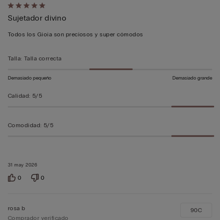
Calificación
Sujetador divino
de
5
Todos los Gioia son preciosos y super cómodos
sobre
5
Talla
:
Talla correcta
Demasiado pequeño
Demasiado grande
Calidad
:
5/5
Comodidad
:
5/5
31 may 2026
0
0
rosa b
90C
Comprador verificado