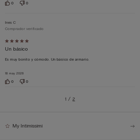
0
0
Ines C
Comprador verificado
Calificación
Un básico
de
5
Es muy bonito y cómodo. Un básico de armario.
sobre
5
18 may 2026
0
0
1
2
My Intimissimi