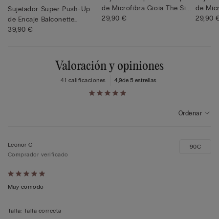
de Microfibra Gioia The Si...
de Micr
Sujetador Super Push-Up
29,90 €
29,90 
de Encaje Balconette
Gioia...
39,90 €
Valoración y opiniones
41 calificaciones
4,9
de 5 estrellas
Ordenar
Leonor C
90C
Comprador verificado
Calificación
de
Muy cómodo
5
sobre
Talla
:
Talla correcta