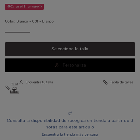
-50% en el 3r artículo
Color:
Blanco -
001 - Bianco
Selecciona la talla
Personaliza
Encuentra tu talla
Tabla de tallas
Guía
de
tallas
Consulta la disponibilidad de recogida en tienda a partir de 3
horas para este artículo
Encuentra la tienda más cercana