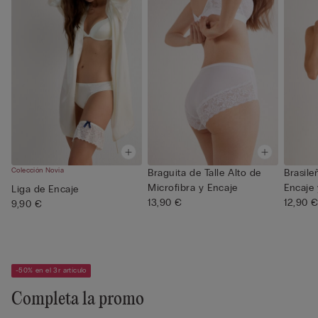
Colección Novia
Braguita de Talle Alto de
Brasile
Microfibra y Encaje
Encaje
Liga de Encaje
13,90 €
12,90 
9,90 €
-50% en el 3r artículo
Completa la promo