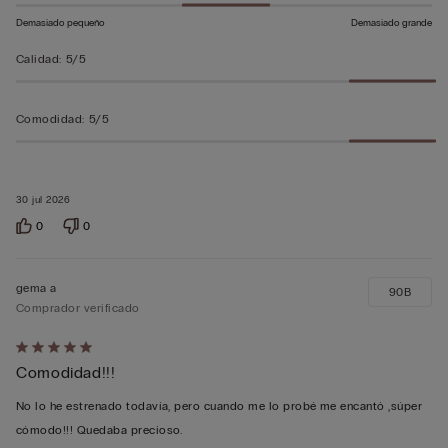
5
Demasiado pequeño
Demasiado grande
Calidad
:
5/5
Comodidad
:
5/5
30 jul 2026
0
0
gema a
90B
Comprador verificado
Calificación
Comodidad!!!
de
5
No lo he estrenado todavía, pero cuando me lo probé me encantó ,súper
sobre
cómodo!!! Quedaba precioso.
5