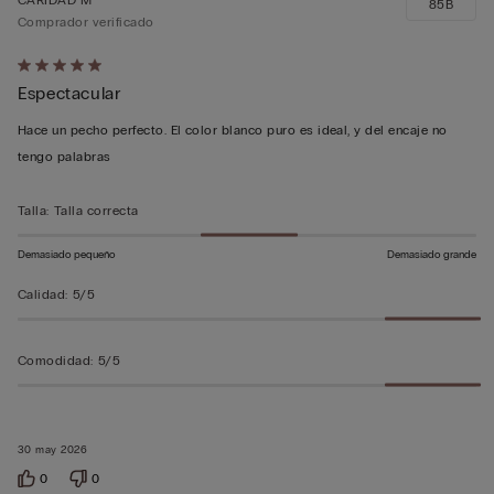
85B
Comprador verificado
Calificación
Espectacular
de
5
Hace un pecho perfecto. El color blanco puro es ideal, y del encaje no
sobre
tengo palabras
5
Talla
:
Talla correcta
Demasiado pequeño
Demasiado grande
Calidad
:
5/5
Comodidad
:
5/5
30 may 2026
0
0