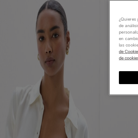
¿Quieres 
de anális
personali
en cambio
las cooki
de Cookie
de cookie