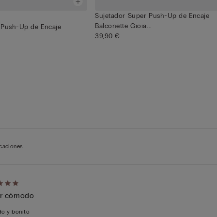
Sujetador Super Push-Up de Encaje
Balconette Gioia...
 Push-Up de Encaje
39,90 €
..
icaciones
cación
r cómodo
o y bonito