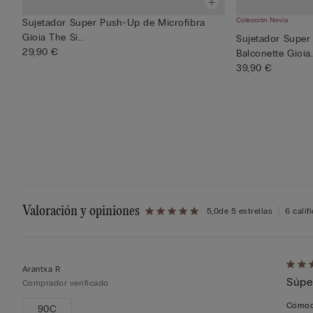
Colección Novia
Sujetador Super Push-Up de Microfibra
Gioia The Si...
Sujetador Super
29,90 €
Balconette Gioia.
39,90 €
Valoración y opiniones
5,0
de 5 estrellas
6 calif
Califi
Arantxa R
Súpe
de
Comprador verificado
5
Cómod
90C