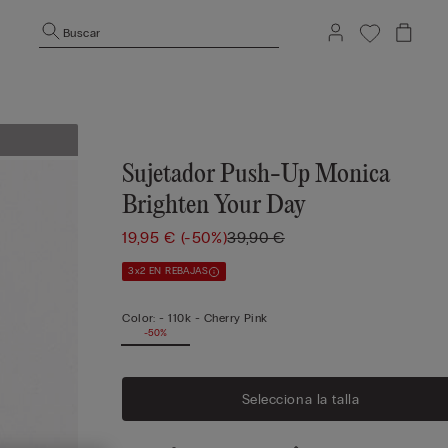
Buscar
Sujetador Push-Up Monica
Brighten Your Day
19,95 €
(-50%)
39,90 €
3x2 EN REBAJAS
Color:
-
110k - Cherry Pink
-50%
Selecciona la talla