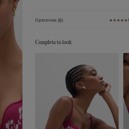
trasera
• Doble contorno del pecho de tul
• Efecto volumen de una talla más
Opiniones
(
6
)
• La modelo mide 175 cm y lleva la talla 2B / 75B 
34B / 85B / 42B
Completa tu look