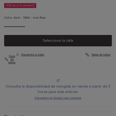
-50% en el 3r artículo
Color:
Azul -
186k - Iron Blue
Selecciona la talla
Encuentra tu talla
Tabla de tallas
Guía
de
tallas
Consulta la disponibilidad de recogida en tienda a partir de 3
horas para este artículo
Encuentra la tienda más cercana