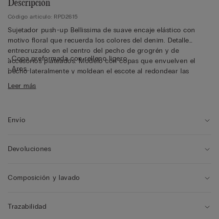
Descripción
Código artículo: RPD2615
Sujetador push-up Bellissima de suave encaje elástico con
motivo floral que recuerda los colores del denim. Detalle
entrecruzado en el centro del pecho de grogrén y de
• Copa preformada con relleno ligero
accesorios plateados. Modelo con copas que envuelven el
• Aros
pecho lateralmente y moldean el escote al redondear las
• Doble contorno del pecho de tul
formas.
Leer más
• Tirantes elásticos de efecto grogrén completamente
ajustables
• Ligero efecto push-up
• La modelo mide 175 cm y lleva la talla 2B / 75B / 34B / 85B /
Envío
42B
Devoluciones
Composición y lavado
Trazabilidad