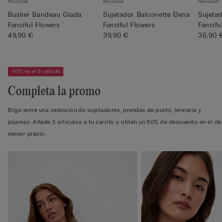
Novedad
Novedad
Novedad
Bustier Bandeau Giada
Sujetador Balconette Elena
Sujetad
Fanciful Flowers
Fanciful Flowers
Fancifu
49,90 €
39,90 €
35,90 
-50% en el 3r artículo
Completa la promo
Elige entre una selección de sujetadores, prendas de punto, lencería y
pijamas. Añade 3 artículos a tu carrito y obtén un 50% de descuento en el de
menor precio.