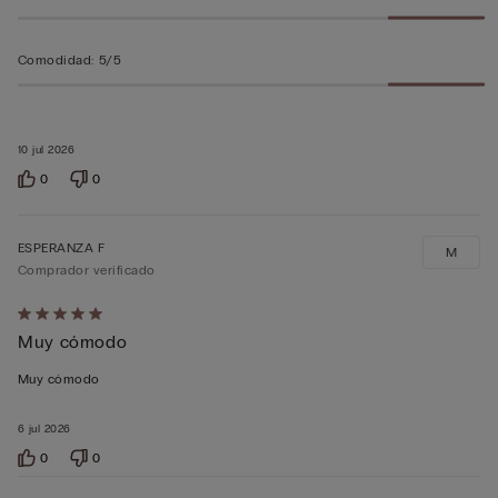
Comodidad
:
5/5
10 jul 2026
0
0
ESPERANZA F
M
Comprador verificado
Calificación
Muy cómodo
de
5
Muy cómodo
sobre
5
6 jul 2026
0
0