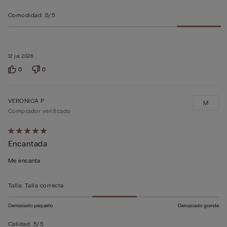
Comodidad
:
5/5
12 jul 2026
0
0
VERONICA P
M
Comprador verificado
Calificación
Encantada
de
5
Me encanta
sobre
5
Talla
:
Talla correcta
Demasiado pequeño
Demasiado grande
Calidad
:
5/5