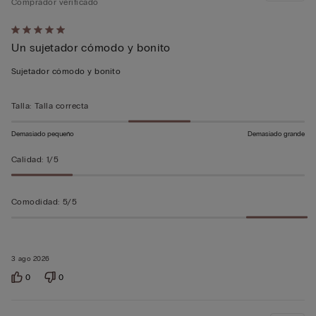
Comprador verificado
Calificación
Un sujetador cómodo y bonito
de
5
Sujetador cómodo y bonito
sobre
5
Talla
:
Talla correcta
Demasiado pequeño
Demasiado grande
Calidad
:
1/5
Comodidad
:
5/5
3 ago 2026
0
0