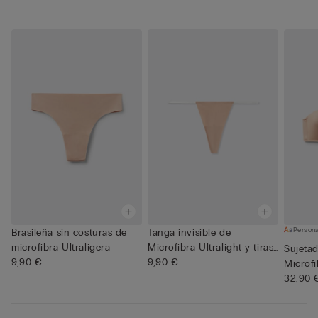
Persona
Brasileña sin costuras de
Tanga invisible de
microfibra Ultraligera
Microfibra Ultralight y tiras
Sujeta
9,90 €
t...
9,90 €
Microfi
32,90 