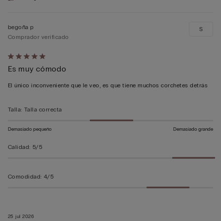
begoña p
S
Comprador verificado
Calificación
Es muy cómodo
de
5
El único inconveniente que le veo, es que tiene muchos corchetes detrás
sobre
5
Talla
:
Talla correcta
Demasiado pequeño
Demasiado grande
Calidad
:
5/5
Comodidad
:
4/5
25 jul 2026