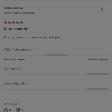
Maria Jose M
S
Comprador verificado
Calificación
Muy comodo
de
5
Es muy cómodo, como una segunda piel
sobre
5
Talla
:
Talla correcta
Demasiado pequeño
Demasiado grande
Calidad
:
5/5
Comodidad
:
5/5
28 jul 2026
0
0