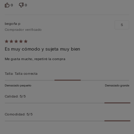
0
0
begoña p
S
Comprador verificado
Calificación
Es muy cómodo y sujeta muy bien
de
5
Me gusta mucho, repetiré la compra
sobre
5
Talla
:
Talla correcta
Demasiado pequeño
Demasiado grande
Calidad
:
5/5
Comodidad
:
5/5