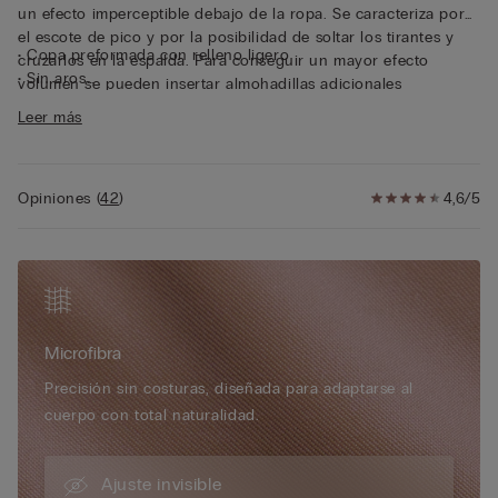
un efecto imperceptible debajo de la ropa. Se caracteriza por
el escote de pico y por la posibilidad de soltar los tirantes y
• Copa preformada con relleno ligero
cruzarlos en la espalda. Para conseguir un mayor efecto
• Sin aros
volumen se pueden insertar almohadillas adicionales
• Tirantes elásticos completamente ajustables
acolchadas en el interior de la copa. Un modelo cómodo y
Leer más
• Cierre en la parte trasera con corchetes
agradable que sujeta el pecho sin comprimirlo.
• Efecto de pecho redondeado
• La modelo mide 175 cm y lleva la talla S
Opiniones
(
42
)
4,6/5
Microfibra
Precisión sin costuras, diseñada para adaptarse al
cuerpo con total naturalidad.
Ajuste invisible