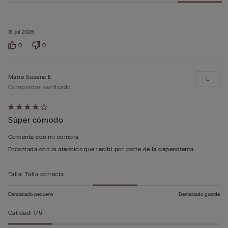
18 jul 2026
0
0
María Susana E
L
Comprador verificado
Calificación
Súper cómodo
de
4
Contenta con mi compra
sobre
Encantada con la atención que recibí por parte de la dependienta.
5
Talla
:
Talla correcta
Demasiado pequeño
Demasiado grande
Calidad
:
1/5