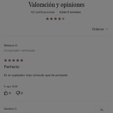
Valoración y opiniones
42 calificaciones
4,6
de 5 estrellas
Ordenar
Rebeca H
Comprador verificado
Calificación
Perfecto
de
5
Es el sujetador más cómodo que he probado
sobre
5
6 ago 2026
0
0
Sandra C
XL