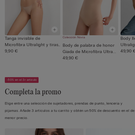
Colección Novia
Tanga invisible de
Body Il
Microfibra Ultralight y tiras
Ultrali
Body de palabra de honor
t...
9,90 €
49,90 
Giada de Microfibra Ultra...
49,90 €
-50% en el 3r artículo
Completa la promo
Elige entre una selección de sujetadores, prendas de punto, lencería y
pijamas. Añade 3 artículos a tu carrito y obtén un 50% de descuento en el de
menor precio.