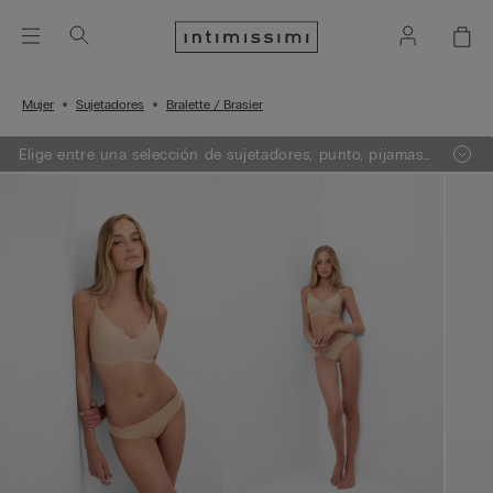
Mujer
Sujetadores
Bralette / Brasier
Elige entre una selección de sujetadores, punto, pijamas
y lencería. Añade 3 artículos a tu carrito y obtén un 50%
de descuento en el de menor importe.