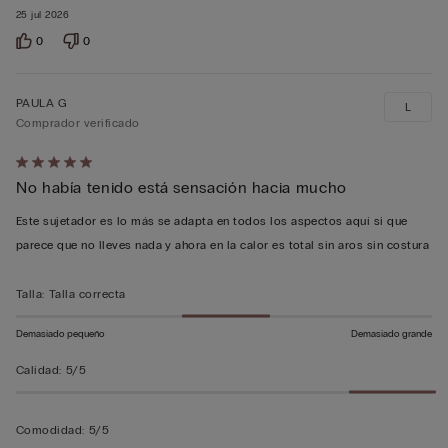
25 jul 2026
0
0
PAULA G
L
Comprador verificado
Calificación
No había tenido está sensación hacia mucho
de
5
Este sujetador es lo más se adapta en todos los aspectos aquí si que
sobre
parece que no lleves nada y ahora en la calor es total sin aros sin costura
5
Talla
:
Talla correcta
Demasiado pequeño
Demasiado grande
Calidad
:
5/5
Comodidad
:
5/5