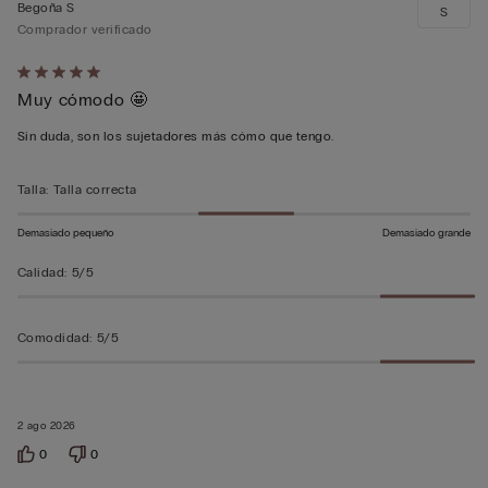
Begoña S
S
Comprador verificado
Calificación
Muy cómodo 🤩
de
5
Sin duda, son los sujetadores más cómo que tengo.
sobre
5
Talla
:
Talla correcta
Demasiado pequeño
Demasiado grande
Calidad
:
5/5
Comodidad
:
5/5
2 ago 2026
0
0