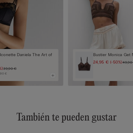
lconette Daniela The Art of
Bustier Monica Get 
24,95 €
(-50%)
49,90
%)
39,90 €
,90 €
También te pueden gustar