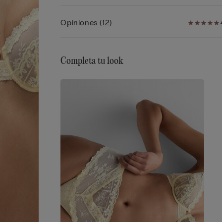
• Efecto natural
Opiniones
(
12
)
Completa tu look