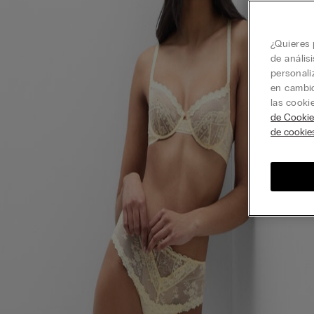
¿Quieres 
de anális
personali
en cambio
las cooki
de Cookie
de cookie