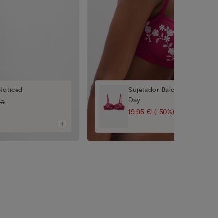
Noticed
Sujetador Balconette Sofia 
Day
 €
19,95 €
(-50%)
39,90 €