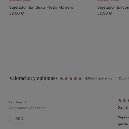
Sujetador Bandeau Pretty Flowers
Sujetador Balcon
39,90 €
39,90 €
Valoración y opiniones
4,9
de 5 estrellas
12 cali
Califi
Carolina B
Sujet
de
Comprador verificado
5
Super 
90B
sobre
queda