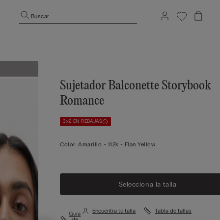
Buscar
Sujetador Balconette Storybook
Romance
3x2 EN REBAJAS
Color:
Amarillo -
112k - Flan Yellow
Selecciona la talla
Encuentra tu talla
Tabla de tallas
Guía
de