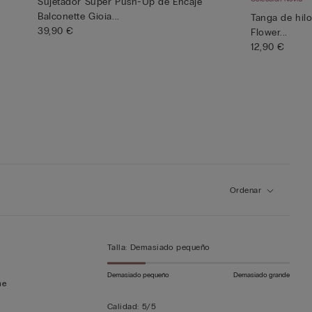
Sujetador Super Push-Up de Encaje
Balconette Gioia...
Tanga de hilo
39,90 €
Flower...
12,90 €
Ordenar
Talla
:
Demasiado pequeño
Demasiado pequeño
Demasiado grande
me
Calidad
:
5/5