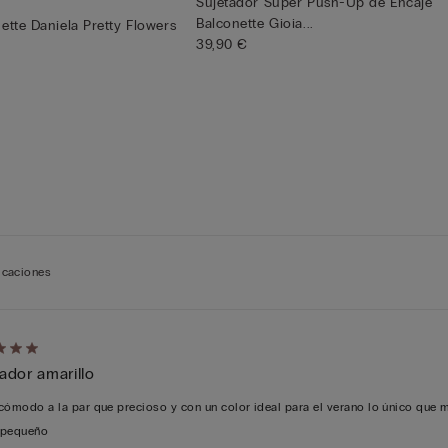
Sujetador Super Push-Up de Encaje
Balconette Gioia...
ette Daniela Pretty Flowers
39,90 €
ficaciones
cación
ador amarillo
cómodo a la par que precioso y con un color ideal para el verano lo único que 
 pequeño