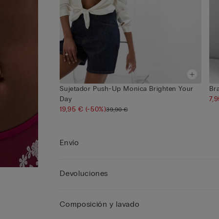
Sujetador Push-Up Monica Brighten Your
Br
Day
7,
19,95 €
(-50%)
39,90 €
Envío
Devoluciones
Composición y lavado