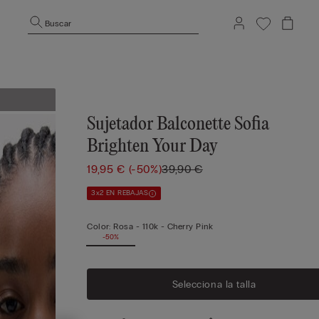
Buscar
Sujetador Balconette Sofia
Brighten Your Day
19,95 €
(-50%)
39,90 €
3x2 EN REBAJAS
Color:
Rosa -
110k - Cherry Pink
-50%
Selecciona la talla