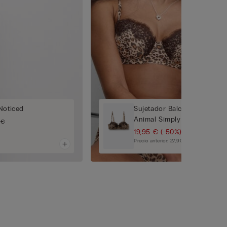
Noticed
Sujetador Balconette Sofia
Animal Simply Iconic
 €
19,95 €
(-50%)
39,90 €
Precio anterior:
27,90 €