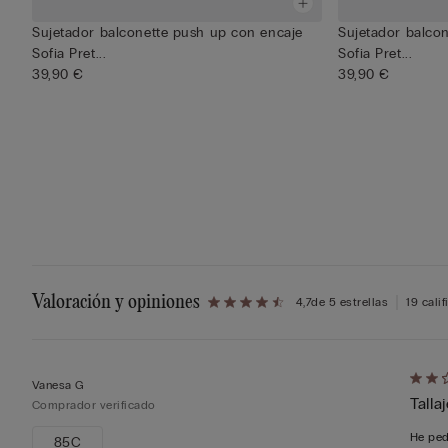
Sujetador balconette push up con encaje
Sujetador balco
Sofia Pret...
Sofia Pret...
39,90 €
39,90 €
Valoración y opiniones
4,7
de 5 estrellas
19 cali
Califi
Vanesa G
Talla
de
Comprador verificado
2
He ped
85C