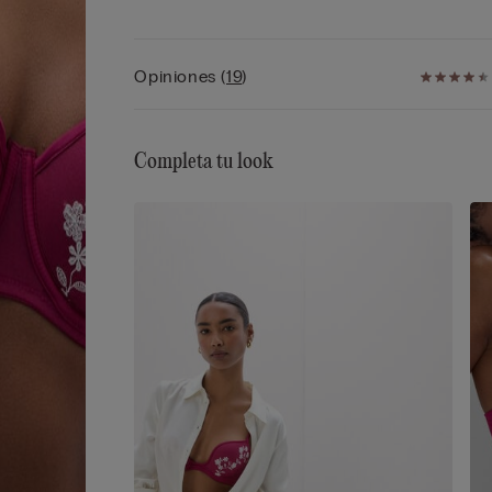
trasera
• Sujeción excelente
• Realza el escote redondeando las formas
Opiniones
(
19
)
Completa tu look