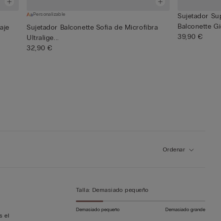
Personalizable
Sujetador Su
Balconette Gio
aje
Sujetador Balconette Sofia de Microfibra
39,90 €
Ultralige...
32,90 €
Ordenar
Talla
:
Demasiado pequeño
Demasiado pequeño
Demasiado grande
s el