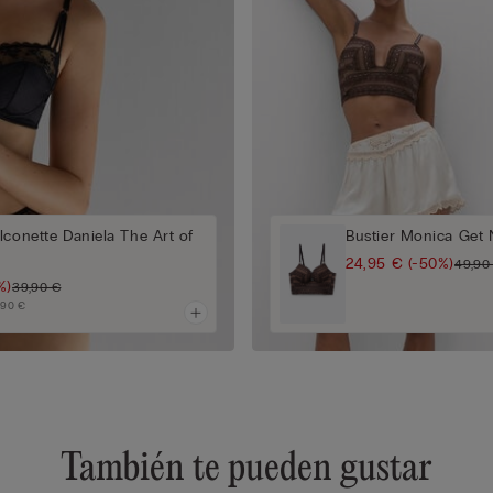
lconette Daniela The Art of
Bustier Monica Get 
24,95 €
(-50%)
49,90
%)
39,90 €
,90 €
También te pueden gustar