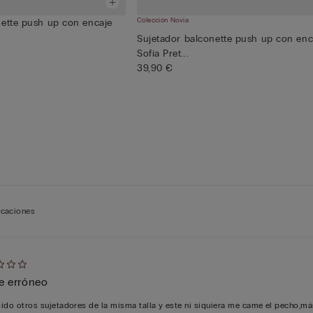
Colección Novia
nette push up con encaje
Sujetador balconette push up con enc
Sofia Pret...
39,90 €
ficaciones
cación
je erróneo
ido otros sujetadores de la misma talla y este ni siquiera me came el pecho,má