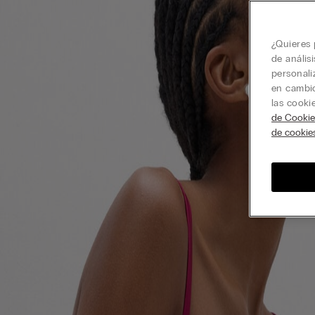
¿Quieres 
de anális
personali
en cambio
las cooki
de Cookie
de cookie