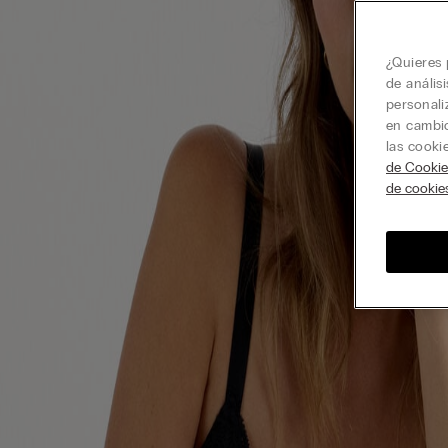
¿Quieres 
de anális
personali
en cambio
las cooki
de Cookie
de cookie