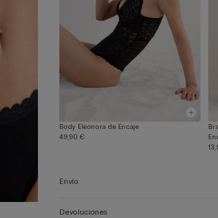
Body Eleonora de Encaje
Bra
49,90 €
En
13
Envío
Devoluciones