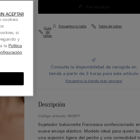
Personaliza
IN ACEPTAR
s cookies
os
Encuentra tu talla
Tabla de tallas
Guía
de
ookies; si
tallas
avegando y
ta la
Política
nfiguración
Consulta la disponibilidad de recogida en
tienda a partir de 3 horas para este artículo
Encuentra la tienda más cercana
Descripción
Código artículo: RID97F
Sujetador balconette Francesca confeccionado e
suave encaje elástico. Modelo ideal para quien b
una sujeción ligera del pecho y una comodidad to