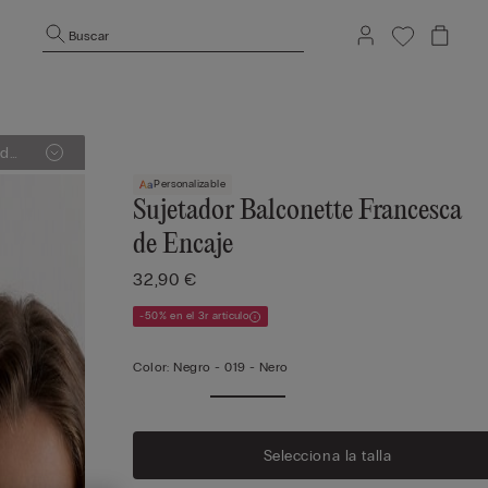
Buscar
Personalizable
Sujetador Balconette Francesca
de Encaje
32,90 €
-50% en el 3r artículo
Color:
Negro -
019 - Nero
Selecciona la talla