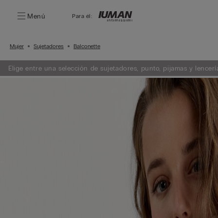
Menú
Para él:
Mujer
Sujetadores
Balconette
Elige entre una selección de sujetadores, punto, pijamas y lencería. Añade 3 artículos a tu carrito y obtén un 50% de descuento en e
menor importe.