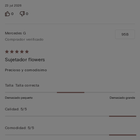
23 jul 2026
0
0
Mercedes G
95B
Comprador verificado
Calificación
Sujetador flowers
de
5
Precioso y comodísimo
sobre
5
Talla
:
Talla correcta
Demasiado pequeño
Demasiado grande
Calidad
:
5/5
Comodidad
:
5/5