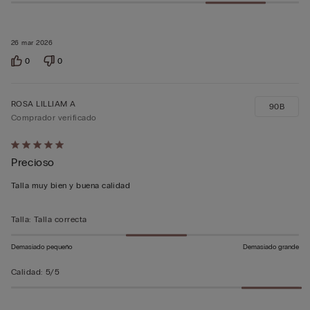
26 mar 2026
0
0
ROSA LILLIAM A
90B
Comprador verificado
Calificación
Precioso
de
5
Talla muy bien y buena calidad
sobre
5
Talla
:
Talla correcta
Demasiado pequeño
Demasiado grande
Calidad
:
5/5