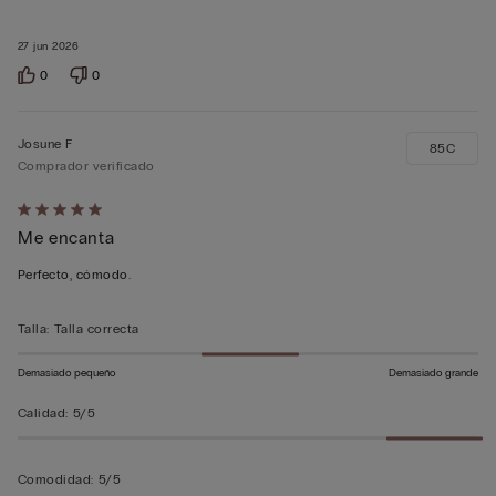
27 jun 2026
0
0
Josune F
85C
Comprador verificado
Calificación
Me encanta
de
5
Perfecto, cómodo.
sobre
5
Talla
:
Talla correcta
Demasiado pequeño
Demasiado grande
Calidad
:
5/5
Comodidad
:
5/5