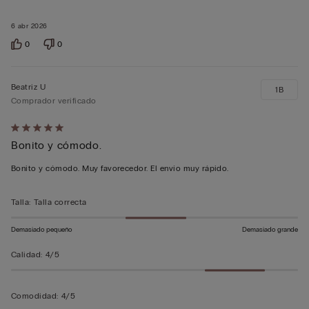
6 abr 2026
0
0
Beatriz U
1B
Comprador verificado
Calificación
Bonito y cómodo.
de
5
Bonito y cómodo. Muy favorecedor. El envío muy rápido.
sobre
5
Talla
:
Talla correcta
Demasiado pequeño
Demasiado grande
Calidad
:
4/5
Comodidad
:
4/5