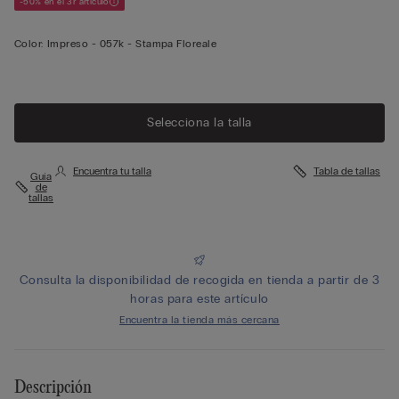
-50% en el 3r artículo
Color:
Impreso -
057k - Stampa Floreale
Selecciona la talla
Encuentra tu talla
Tabla de tallas
Guía
de
tallas
Consulta la disponibilidad de recogida en tienda a partir de 3
horas para este artículo
Encuentra la tienda más cercana
Descripción