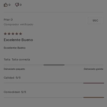
0
0
Pilar D
95C
Comprador verificado
Calificación
Excelente Bueno
de
5
Excelente Bueno
sobre
5
Talla
:
Talla correcta
Demasiado pequeño
Demasiado grande
Calidad
:
5/5
Comodidad
:
5/5