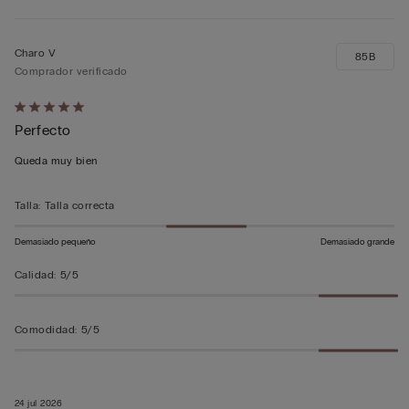
Charo V
85B
Comprador verificado
Calificación
Perfecto
de
5
Queda muy bien
sobre
5
Talla
:
Talla correcta
Demasiado pequeño
Demasiado grande
Calidad
:
5/5
Comodidad
:
5/5
24 jul 2026