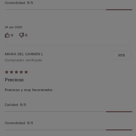
Comodidad
:
5/5
24 abr 2026
0
0
MARIA DEL CARMEN L
95B
Comprador verificado
Calificación
Precioso
de
5
Precioso y muy favorecedor
sobre
5
Calidad
:
5/5
Comodidad
:
5/5