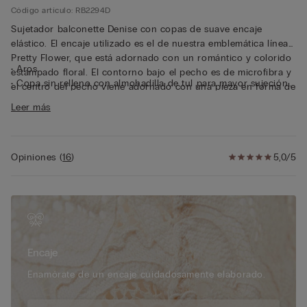
Código artículo: RB2294D
Sujetador balconette Denise con copas de suave encaje
elástico. El encaje utilizado es el de nuestra emblemática línea
Pretty Flower, que está adornado con un romántico y colorido
• Aros
estampado floral. El contorno bajo el pecho es de microfibra y
• Copa sin relleno con almohadilla de tul para mayor sujeción
el centro del pecho viene adornado con una pieza en forma de
y comodidad
V. Contorno del pecho de tul adornado con un volante de
Leer más
• Tirantes revestidos de microfibra ajustables en la parte
encaje. Pensado para realzar el escote, es un sujetador
trasera
balconette sin relleno que eleva y redondea el pecho con
• Doble contorno del pecho en tul
ligereza. El modelo Denise es perfecto para quienes buscan un
• Comodidad y sujeción con un efecto volumen natural
Opiniones
(
16
)
5,0/5
sujetador balconette de encaje capaz de fusionar sofisticación
• La modelo mide 175 cm y lleva la talla 2B / 75B / 34B / 85B /
y sensualidad.
42B
Encaje
Enamórate de un encaje cuidadosamente elaborado.