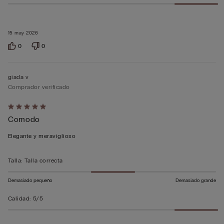
15 may 2026
0
0
giada v
Comprador verificado
Calificación
Comodo
de
5
Elegante y meraviglioso
sobre
5
Talla
:
Talla correcta
Demasiado pequeño
Demasiado grande
Calidad
:
5/5