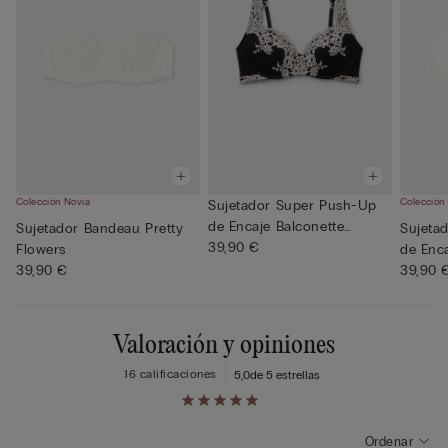
Colección Novia
Colección
Sujetador Super Push-Up
de Encaje Balconette
Sujetador Bandeau Pretty
Sujeta
Gioia...
39,90 €
Flowers
de Enca
39,90 €
Gioia...
39,90 
Valoración y opiniones
16 calificaciones
5,0
de 5 estrellas
Ordenar