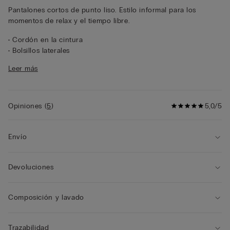
Pantalones cortos de punto liso. Estilo informal para los
momentos de relax y el tiempo libre.
• Cordón en la cintura
• Bolsillos laterales
• Corte recto
Leer más
• El modelo mide 185 cm y lleva la talla L
Información para el cliente:
el producto adquirido podría
tener el nuevo logo IUMAN Intimissimi Uomo, pero mantiene
las mismas características de tejido, corte y acabados que el
Opiniones
(
5
)
5,0/5
que se muestra en esta página.
Envío
Devoluciones
Composición y lavado
Trazabilidad