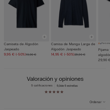
Persona
Camiseta de Algodón
Camisa de Manga Larga de
Jaspeado
Algodón Jaspeado
Pijama
9,95 €
(-50%)
14,95 €
(-50%)
19,90 €
29,90 €
algodó
29,90 
Valoración y opiniones
5 calificaciones
5,0
de 5 estrellas
Ordenar