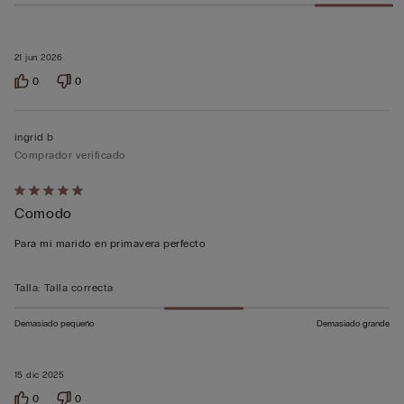
21 jun 2026
0
0
ingrid b
Comprador verificado
Calificación
Comodo
de
5
Para mi marido en primavera perfecto
sobre
5
Talla
:
Talla correcta
Demasiado pequeño
Demasiado grande
15 dic 2025
0
0