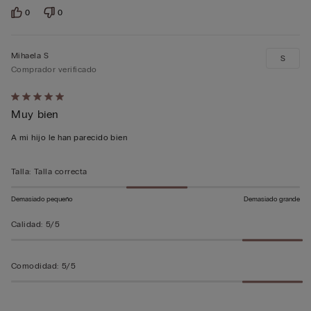
0
0
Mihaela S
S
Comprador verificado
Calificación
Muy bien
de
5
A mi hijo le han parecido bien
sobre
5
Talla
:
Talla correcta
Demasiado pequeño
Demasiado grande
Calidad
:
5/5
Comodidad
:
5/5