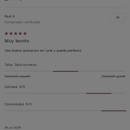
Raúl A
M
Comprador verificado
Calificación
Muy bonito
de
5
Una buena sensación en l piel y queda perfecto.
sobre
5
Talla
:
Talla correcta
Demasiado pequeño
Demasiado grande
Calidad
:
4/5
Comodidad
:
5/5
29 jun 2026