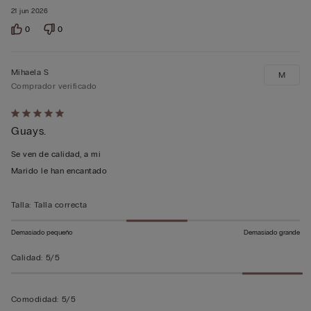
21 jun 2026
0
0
Mihaela S
M
Comprador verificado
Calificación
Guays.
de
5
Se ven de calidad, a mi
sobre
Marido le han encantado
5
Talla
:
Talla correcta
Demasiado pequeño
Demasiado grande
Calidad
:
5/5
Comodidad
:
5/5