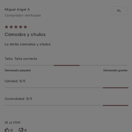
Miguel Ángel A
XL
Comprador verificado
Calificación
Cómodos y chulos
de
5
Lo dicho cómodos y chulos
sobre
5
Talla
:
Talla correcta
Demasiado pequeño
Demasiado grande
Calidad
:
5/5
Comodidad
:
5/5
28 jul 2026
0
0