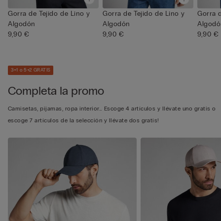
Gorra de Tejido de Lino y
Gorra de Tejido de Lino y
Gorra d
Algodón
Algodón
Algodó
9,90 €
9,90 €
9,90 €
3+1 o 5+2 GRATIS
Completa la promo
Camisetas, pijamas, ropa interior… Escoge 4 artículos y llévate uno gratis o
escoge 7 artículos de la selección y llévate dos gratis!