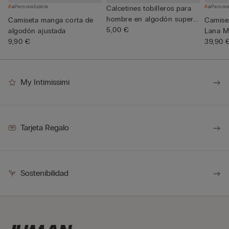
Personalizable
Persona
Calcetines tobilleros para
hombre en algodón super...
Camiseta manga corta de
Camise
5,00 €
algodón ajustada
Lana Me
9,90 €
39,90 
My Intimissimi
Tarjeta Regalo
Sostenibilidad