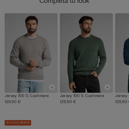
Completa tu look
Jersey 100 % Cashmere
Jersey 100 % Cashmere
Jersey
129,90 €
129,90 €
129,90
3+1 o 5+2 GRATIS