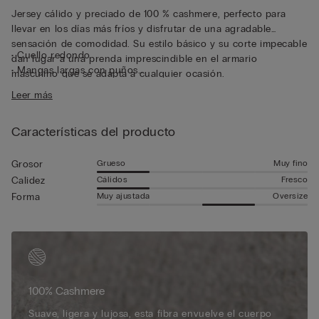
Jersey cálido y preciado de 100 % cashmere, perfecto para
llevar en los días más fríos y disfrutar de una agradable
sensación de comodidad. Su estilo básico y su corte impecable
• Cuello redondo
dan lugar a una prenda imprescindible en el armario
• Mangas largas con puños
masculino que se adapta a cualquier ocasión.
• Fondo de punto con ribete
Leer más
• Corte recto
• 100 % cashmere
• El modelo mide 185 cm y lleva la talla L
Características del producto
Grueso
Muy fino
Grosor
Cálidos
Fresco
Calidez
Muy ajustada
Oversize
Forma
100% Cashmere
Suave, ligera y lujosa, esta fibra envuelve el cuerpo