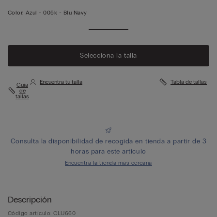
Color:
Azul -
005k - Blu Navy
Selecciona la talla
Encuentra tu talla
Tabla de tallas
Guía
de
tallas
Consulta la disponibilidad de recogida en tienda a partir de 3
horas para este artículo
Encuentra la tienda más cercana
Descripción
Código artículo: CLU660