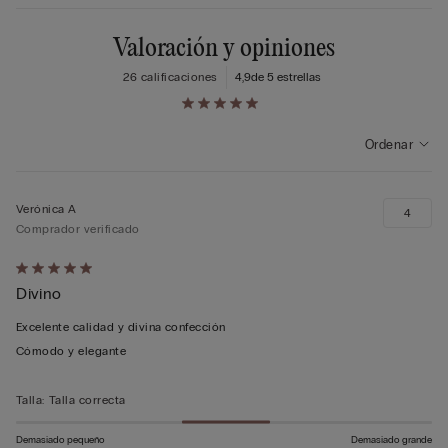
Valoración y opiniones
26 calificaciones
4,9
de 5 estrellas
Ordenar
Verónica A
4
Comprador verificado
Calificación
Divino
de
5
Excelente calidad y divina confección
sobre
Cómodo y elegante
5
Talla
:
Talla correcta
Demasiado pequeño
Demasiado grande