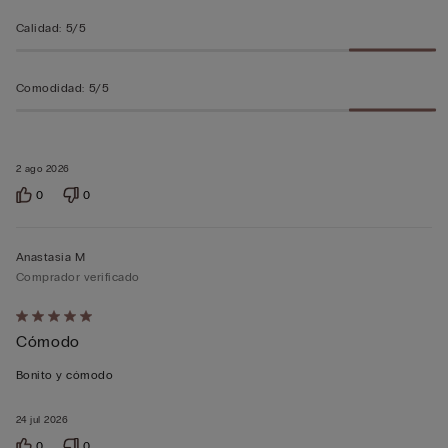
Calidad
:
5/5
Comodidad
:
5/5
2 ago 2026
0
0
Anastasia M
Comprador verificado
Calificación
Cómodo
de
5
Bonito y cómodo
sobre
5
24 jul 2026
0
0