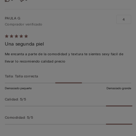
PAULA G
4
Comprador verificado
Calificación
Una segunda piel
de
5
Me encanta a parte de la comodidad y textura te sientes sexy fácil de
sobre
llevar lo recomiendo calidad precio
5
Talla
:
Talla correcta
Demasiado pequeño
Demasiado grande
Calidad
:
5/5
Comodidad
:
5/5