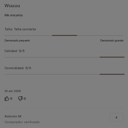
Wuuuu
de
5
Me encanta
sobre
5
Talla
:
Talla correcta
Demasiado pequeño
Demasiado grande
Calidad
:
5/5
Comodidad
:
5/5
24 abr 2026
0
0
Antonio M
4
Comprador verificado