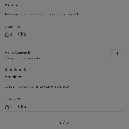
Bonito
de
5
Talla correcta una braga muy bonita y elegante
sobre
5
18 abr 2026
0
0
Maria Carmen B
4
Comprador verificado
Calificación
precioso
de
5
queda muy bonito junto con el sujetador
sobre
5
15 abr 2026
0
0
1
2