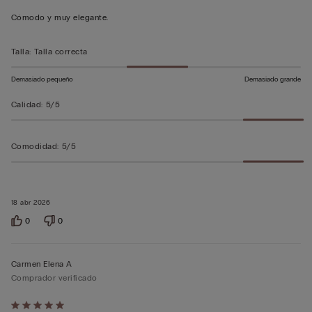
5
Cómodo y muy elegante.
sobre
5
Talla
:
Talla correcta
Demasiado pequeño
Demasiado grande
Calidad
:
5/5
Comodidad
:
5/5
18 abr 2026
0
0
Carmen Elena A
Comprador verificado
Calificación