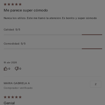
Calificación
Me parece super cómodo
de
5
Nunca los utilizo. Este me llamó la atención. Es bonito y súper cómodo
sobre
5
Calidad
:
5/5
Comodidad
:
5/5
19 abr 2026
0
0
MARIA GABRIELA A
2
Comprador verificado
Calificación
Genial
de