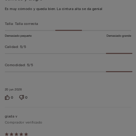
5
Es muy cómodo y queda bien. La cintura alta se da genial
sobre
5
Talla
:
Talla correcta
Demasiado pequeño
Demasiado grande
Calidad
:
5/5
Comodidad
:
5/5
20 jun 2026
0
0
giada v
Comprador verificado
Calificación