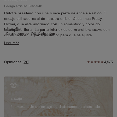
Código artículo: SC2294B
Culotte brasileño con una suave pieza de encaje elástico. El
encaje utilizado es el de nuestra emblemática línea Pretty
Flower, que está adornado con un romántico y colorido
• Tiro alto
estampado floral. La parte inferior es de microfibra suave con
• Forro interior 100 % algodón
doble capa en la parte posterior para que se ajuste
• Corte ceñido
perfectamente sin dejar marcas.
Leer más
• La modelo mide 175 cm y lleva la talla S
Opiniones
(
26
)
4,9/5
Encaje
Enamórate de un encaje cuidadosamente elaborado.