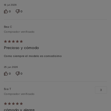
18 jul 2026
0
0
Bea C
Comprador verificado
Calificación
Precioso y cómodo
de
5
Como siempre el modelo es comodisimo
sobre
5
25 jun 2026
0
0
Eva T
3
Comprador verificado
Calificación
cómodo y alegre
de