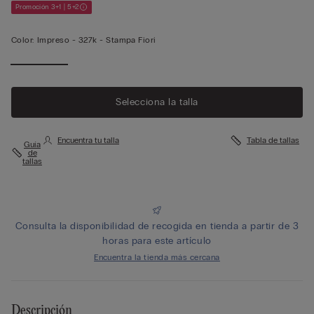
Promoción 3+1 | 5+2
Color:
Impreso -
327k - Stampa Fiori
Selecciona la talla
Encuentra tu talla
Tabla de tallas
Guía
de
tallas
Consulta la disponibilidad de recogida en tienda a partir de 3
horas para este artículo
Encuentra la tienda más cercana
Descripción