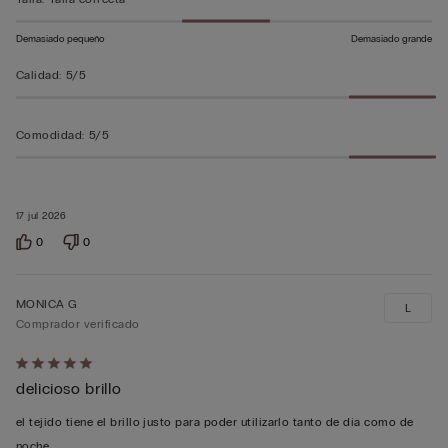
Demasiado pequeño
Demasiado grande
Calidad
:
5/5
Comodidad
:
5/5
17 jul 2026
0
0
MONICA G
L
Comprador verificado
Calificación
delicioso brillo
de
5
el tejido tiene el brillo justo para poder utilizarlo tanto de día como de
sobre
noche.