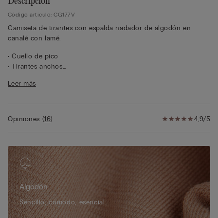
Descripción
Código artículo: CG177V
Camiseta de tirantes con espalda nadador de algodón en
canalé con lamé.
• Cuello de pico
• Tirantes anchos
• Corte ceñido
Leer más
• La modelo mide 175 cm y lleva la talla S
Opiniones
(
16
)
4,9/5
Algodón
Sencillo, cómodo, esencial.