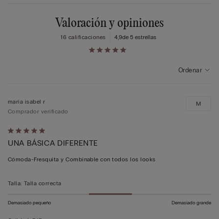
Valoración y opiniones
16 calificaciones
4,9
de 5 estrellas
Ordenar
maria isabel r
M
Comprador verificado
Calificación
UNA BÁSICA DIFERENTE
de
5
Cómoda-Fresquita y Combinable con todos los looks
sobre
5
Talla
:
Talla correcta
Demasiado pequeño
Demasiado grande