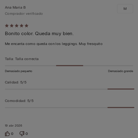
Ana Maria B
M
Comprador verificado
Calificación
Bonito color. Queda muy bien.
de
5
Me encanta como queda con los leggings. Muy fresquito
sobre
5
Talla
:
Talla correcta
Demasiado pequeño
Demasiado grande
Calidad
:
5/5
Comodidad
:
5/5
19 abr 2026
0
0