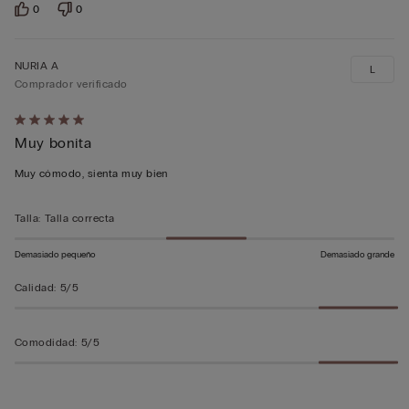
0
0
NURIA A
L
Comprador verificado
Calificación
Muy bonita
de
5
Muy cómodo, sienta muy bien
sobre
5
Talla
:
Talla correcta
Demasiado pequeño
Demasiado grande
Calidad
:
5/5
Comodidad
:
5/5