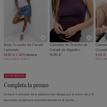
Body Cruzado de Canalé
Camiseta de Tirantes de
Camise
Laminado
Canalé de Algodón
Cruzad
19,95 €
(-50%)
Superior
15,90 €
Superior
9,95 €
39,90 €
Precio anterior:
27,90 €
Precio ant
3x2 EN REBAJAS
Completa la promo
Compra 3 artículos de la selección de rebajas por el precio de 2. El
descuento se aplicará automáticamente en el carrito.