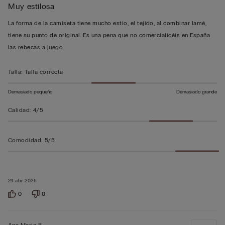
Muy estilosa
de
5
La forma de la camiseta tiene mucho estio, el tejido, al combinar lamé,
sobre
tiene su punto de original. Es una pena que no comercialicéis en España
5
las rebecas a juego
Talla
:
Talla correcta
Demasiado pequeño
Demasiado grande
Calidad
:
4/5
Comodidad
:
5/5
24 abr 2026
0
0
Ana Maria B