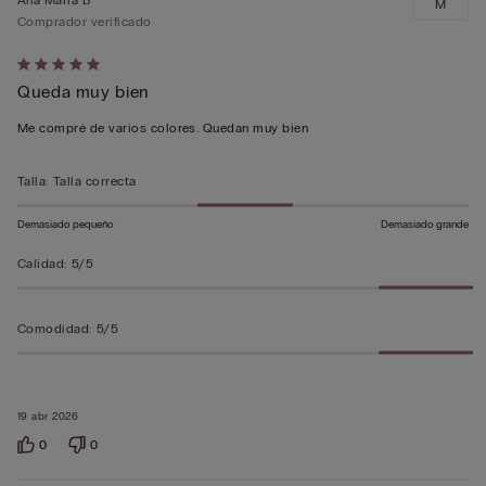
M
Comprador verificado
Calificación
Queda muy bien
de
5
Me compré de varios colores. Quedan muy bien
sobre
5
Talla
:
Talla correcta
Demasiado pequeño
Demasiado grande
Calidad
:
5/5
Comodidad
:
5/5
19 abr 2026
0
0