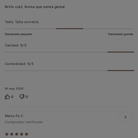
5
Brillo sutil, forma que sienta genial
sobre
5
Talla
:
Talla correcta
Demasiado pequeño
Demasiado grande
Calidad
:
5/5
Comodidad
:
5/5
18 may 2026
0
0
Maria Fe C
S
Comprador verificado
Calificación