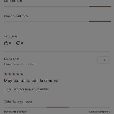
Calidad
:
5/5
Comodidad
:
5/5
26 jul 2026
0
0
Maria Fe C
S
Comprador verificado
Calificación
Muy contenta con la compra
de
5
Tiene un color muy combinable
sobre
5
Talla
:
Talla correcta
Demasiado pequeño
Demasiado grande