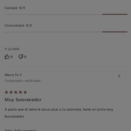
Calidad
:
5/5
Comodidad
:
5/5
17 jul 2026
0
0
Maria Fe C
S
Comprador verificado
Calificación
Muy favorecedor
de
5
A parte que el lamé le da un plus a la camiseta, tiene un corte muy
sobre
favorecedor
5
Talla
:
Talla correcta