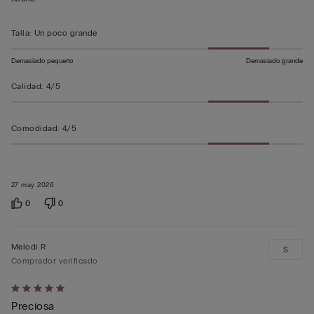
5
Talla
:
Un poco grande
Demasiado pequeño
Demasiado grande
Calidad
:
4/5
Comodidad
:
4/5
27 may 2026
0
0
Melodi R
S
Comprador verificado
Calificación
Preciosa
de