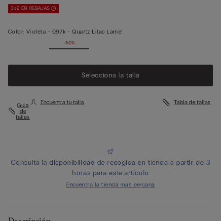
3x2 EN REBAJAS
Color:
Violeta -
097k - Quartz Lilac Lame'
-50%
Selecciona la talla
Encuentra tu talla
Tabla de tallas
Guía
de
tallas
Consulta la disponibilidad de recogida en tienda a partir de 3
horas para este artículo
Encuentra la tienda más cercana