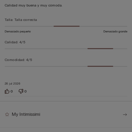
4
Calidad muy buena y muy cómoda.
sobre
5
Talla
:
Talla correcta
Demasiado pequeño
Demasiado grande
Calidad
:
4/5
Comodidad
:
4/5
26 jul 2026
0
0
My Intimissimi