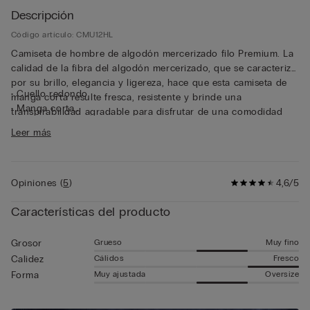
Descripción
Código artículo: CMU12HL
Camiseta de hombre de algodón mercerizado filo Premium. La
calidad de la fibra del algodón mercerizado, que se caracteriza
por su brillo, elegancia y ligereza, hace que esta camiseta de
• Cuello redondo
manga corta resulte fresca, resistente y brinde una
• Manga corta
transpirabilidad agradable para disfrutar de una comodidad
• Corte recto
impecable al contacto con la piel. Su corte recto acompaña al
Leer más
• 100 % algodón
cuerpo con naturalidad. Esta camiseta de algodón mercerizado
• El modelo mide 185 cm y lleva la talla L
ligero, pensada para quienes buscan calidad y funcionalidad,
combina sofisticación y practicidad, lo que hace que sea ideal
Opiniones
(
5
)
4,6/5
tanto por sí sola para conseguir looks informales que no
renuncien al estilo y la elegancia, como para llevarla con una
Características del producto
chaqueta si buscas un look cuidado y cómodo.
Grueso
Muy fino
Grosor
Cálidos
Fresco
Calidez
Muy ajustada
Oversize
Forma