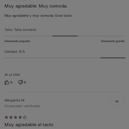
Muy agradable. Muy comoda.
de
4
Muy agradable y muy cómoda. Gran tacto
sobre
5
Talla
:
Talla correcta
Demasiado pequeño
Demasiado grande
Calidad
:
5/5
26 jul 2026
0
0
Margarita M
M
Comprador verificado
Calificación
Muy agradable al tacto
de