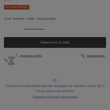
3+1 o 5+2 GRATIS
Color:
Burdeos -
234k - Rojo Burdeos
Ver
menos
Selecciona la talla
Encuentra tu talla
Tabla de tallas
Guía
de
tallas
Consulta la disponibilidad de recogida en tienda a partir de 3
horas para este artículo
Encuentra la tienda más cercana