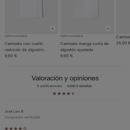
Personalizable
Personalizable
Camise
35,90 
Camiseta con cuello
Camiseta manga corta de
redondo de algodón
algodón ajustada
superior
9,90 €
9,90 €
Valoración y opiniones
5 calificaciones
4,6
de 5 estrellas
José Luis B
Comprador verificado
Calificación