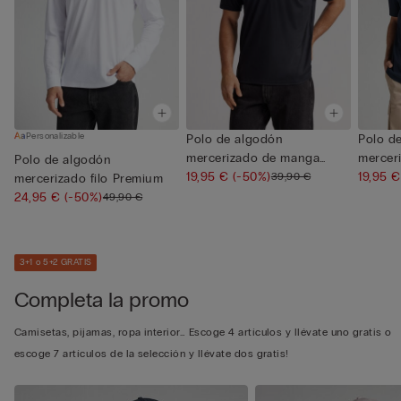
Personalizable
Polo de algodón
Polo d
mercerizado de manga
mercer
Polo de algodón
corta con cre...
19,95 €
(-50%)
corta c
19,95 
39,90 €
mercerizado filo Premium
24,95 €
(-50%)
49,90 €
3+1 o 5+2 GRATIS
Completa la promo
Camisetas, pijamas, ropa interior… Escoge 4 artículos y llévate uno gratis o
escoge 7 artículos de la selección y llévate dos gratis!