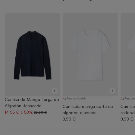
Personalizable
Persona
Camisa de Manga Larga de
Algodón Jaspeado
Camiseta manga corta de
Camise
14,95 €
(-50%)
29,90 €
algodón ajustada
redond
9,90 €
superio
9,90 €