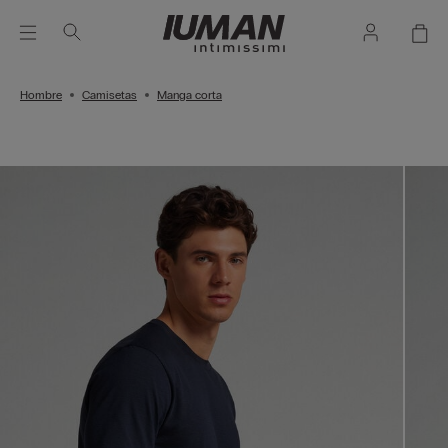
Hombre
Camisetas
Manga corta