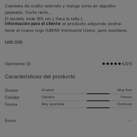
Camiseta de cuello redondo y manga corta en algodón
jaspeado. Corte recto.
El modelo mide 185 cm y lleva la talla L.
Información para el cliente:
el producto adquirido podría
tener el nuevo logo IUMAN Intimissimi Uomo, pero mantiene
las mismas características de tejido, corte y acabados que el
Leer más
que se muestra en esta página.
Opiniones
(
1
)
5,0/5
Características del producto
Grueso
Muy fino
Grosor
Cálidos
Fresco
Calidez
Muy ajustada
Oversize
Forma
Envío