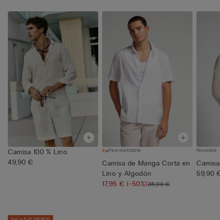
Personalizable
Novedad
Camisa 100 % Lino
49,90 €
Camisa de Manga Corta en
Camisa
Lino y Algodón
59,90 
17,95 €
(-50%)
35,90 €
3+1 o 5+2 GRATIS