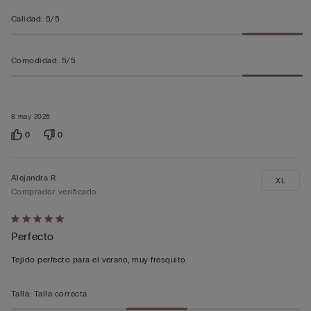
Calidad
:
5/5
Comodidad
:
5/5
8 may 2026
0
0
Alejandra R
XL
Comprador verificado
Calificación
Perfecto
de
5
Tejido perfecto para el verano, muy fresquito
sobre
5
Talla
:
Talla correcta