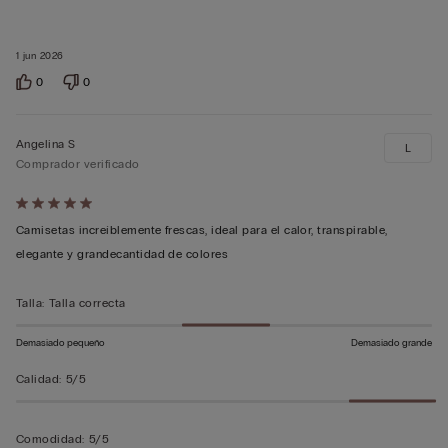
1 jun 2026
0
0
Angelina S
L
Comprador verificado
Calificación
de
Camisetas increíblemente frescas, ideal para el calor, transpirable,
5
elegante y grandecantidad de colores
sobre
5
Talla
:
Talla correcta
Demasiado pequeño
Demasiado grande
Calidad
:
5/5
Comodidad
:
5/5