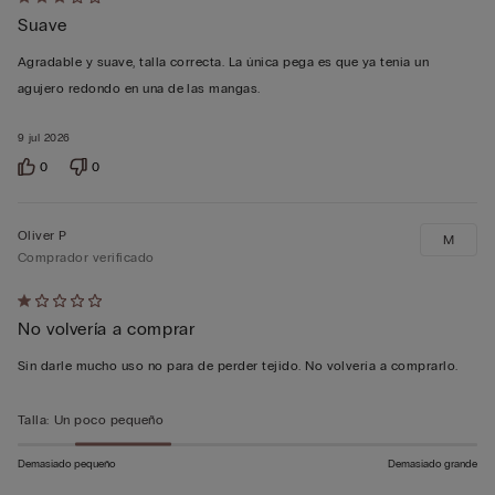
Calificación
Suave
de
3
Agradable y suave, talla correcta. La única pega es que ya tenia un
sobre
agujero redondo en una de las mangas.
5
9 jul 2026
0
0
Oliver P
M
Comprador verificado
Calificación
No volvería a comprar
de
1
Sin darle mucho uso no para de perder tejido. No volvería a comprarlo.
sobre
5
Talla
:
Un poco pequeño
Demasiado pequeño
Demasiado grande