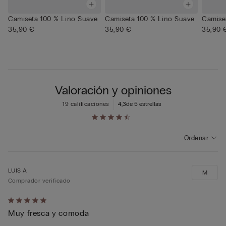
Camiseta 100 % Lino Suave
Camiseta 100 % Lino Suave
Camise
35,90 €
35,90 €
35,90 
Valoración y opiniones
19 calificaciones
4,3
de 5 estrellas
Ordenar
LUIS A
M
Comprador verificado
Calificación
Muy fresca y comoda
de