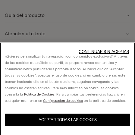
Guía del producto
Atención al cliente
Área legal
CONTINUAR SIN ACEPTAR
¿Quieres personalizar tu navegación con contenidos exclusivos? A través
de las cookies de análisis de perfil, te propondremos contenidos y
comunicaciones publicitarios personalizados. Al hacer clic en "Aceptar
Empresa
todas las cookies", aceptas el uso de cookies; si en cambio cierras este
banner haciendo clic en el botón de cierre, seguirás navegando y las
cookies no estarán activas. Para más información sobre las cookies,
consulta la
Política de Cookies
. Para cambiar tus preferencias haz clic en
FRANCHISING CALZEDONIA ESPAÑA, S.A. calle Ciencias 71-87, Polígono Pedrosa,
cualquier momento en
Configuración de cookies
en la política de cookies.
L’Hospitalet de Llobregat, Barcelona - 08908 - C.I.F. A60181294
ACEPTAR TODAS LAS COOKIES
Selecciona la talla
Visita la tienda online de tu
United States
país
España
Español