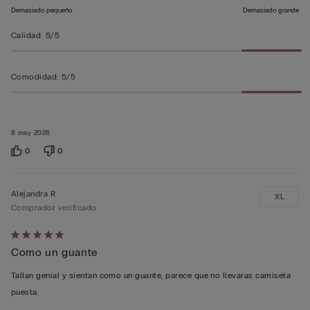
Demasiado pequeño
Demasiado grande
Calidad
:
5/5
Comodidad
:
5/5
8 may 2026
0
0
Alejandra R
XL
Comprador verificado
Calificación
Como un guante
de
5
Tallan genial y sientan como un guante, parece que no llevaras camiseta
sobre
puesta.
5