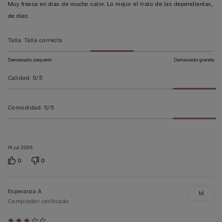
5
Muy fresca en dias de mucho calor. Lo mejor el trato de las dependientas,
sobre
de diez.
5
Talla
:
Talla correcta
Demasiado pequeño
Demasiado grande
Calidad
:
5/5
Comodidad
:
5/5
14 jul 2026
0
0
Esperanza A
M
Comprador verificado