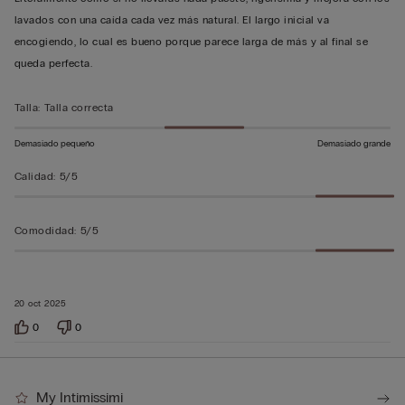
sobre
lavados con una caída cada vez más natural. El largo inicial va
5
encogiendo, lo cual es bueno porque parece larga de más y al final se
queda perfecta.
Talla
:
Talla correcta
Demasiado pequeño
Demasiado grande
Calidad
:
5/5
Comodidad
:
5/5
20 oct 2025
0
0
My Intimissimi