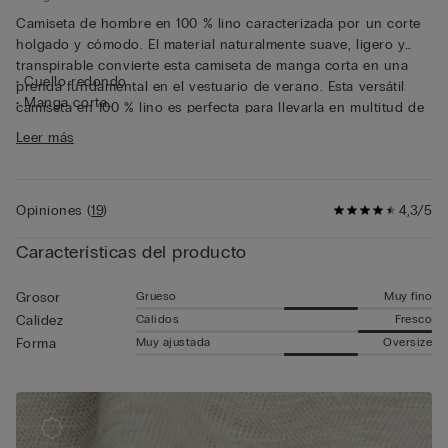
Camiseta de hombre en 100 % lino caracterizada por un corte
holgado y cómodo. El material naturalmente suave, ligero y
transpirable convierte esta camiseta de manga corta en una
• Cuello redondo
prenda fundamental en el vestuario de verano. Esta versátil
• Manga corta
camiseta en 100 % lino es perfecta para llevarla en multitud de
• Corte recto
ocasiones: tanto sola para un look informal y práctico, como
Leer más
• El modelo mide 185 cm y lleva la talla L
combinada con una chaqueta para un estilo más sofisticado.
Opiniones
(
19
)
4,3/5
Características del producto
Grueso
Muy fino
Grosor
Cálidos
Fresco
Calidez
Muy ajustada
Oversize
Forma