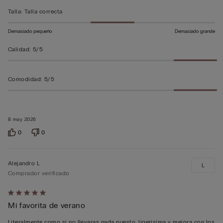
Talla
:
Talla correcta
Demasiado pequeño
Demasiado grande
Calidad
:
5/5
Comodidad
:
5/5
8 may 2026
0
0
Alejandro L
L
Comprador verificado
Calificación
Mi favorita de verano
de
5
Literalmente como si no llevaras nada puesto, ligerísima y mejora con los