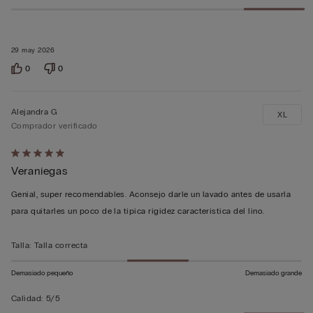
29 may 2026
0
0
Alejandra G
XL
Comprador verificado
Calificación
Veraniegas
de
5
Genial, super recomendables. Aconsejo darle un lavado antes de usarla
sobre
para quitarles un poco de la típica rigidez característica del lino.
5
Talla
:
Talla correcta
Demasiado pequeño
Demasiado grande
Calidad
:
5/5