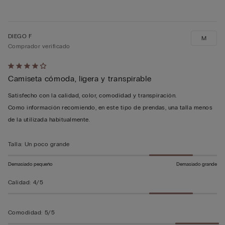
DIEGO F
M
Comprador verificado
Calificación
Camiseta cómoda, ligera y transpirable
de
4
Satisfecho con la calidad, color, comodidad y transpiración.
sobre
Como información recomiendo, en este tipo de prendas, una talla menos
5
de la utilizada habitualmente.
Talla
:
Un poco grande
Demasiado pequeño
Demasiado grande
Calidad
:
4/5
Comodidad
:
5/5