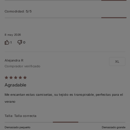
Comodidad
:
5/5
8 may 2026
1
0
Alejandra R
XL
Comprador verificado
Calificación
Agradable
de
5
Me encantan estas camisetas, su tejido es transpirable, perfectas para el
sobre
verano
5
Talla
:
Talla correcta
Demasiado pequeño
Demasiado grande