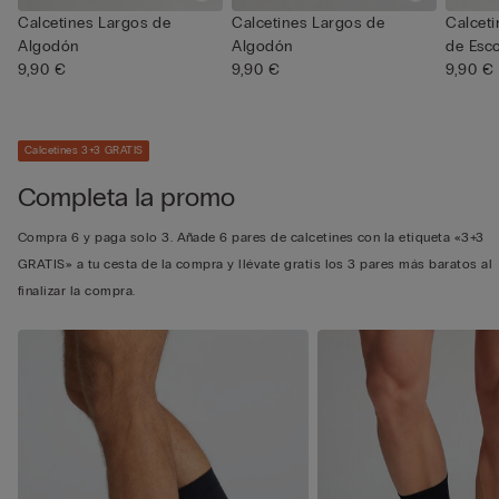
Calcetines Largos de
Calcetines Largos de
Calceti
Algodón
Algodón
de Esc
9,90 €
9,90 €
9,90 €
Calcetines 3+3 GRATIS
Completa la promo
Compra 6 y paga solo 3. Añade 6 pares de calcetines con la etiqueta «3+3
GRATIS» a tu cesta de la compra y llévate gratis los 3 pares más baratos al
finalizar la compra.