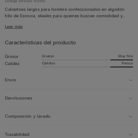
Código artículo: IL0150
Calcetines largos para hombre confeccionados en algodón
hilo de Escocia, ideales para quienes buscan comodidad y
elegancia a diario. El material ligero y naturalmente
Leer más
transpirable garantiza una sensación agradable de frescura
que dura todo el día.
Características del producto
Grueso
Muy fino
Grosor
Cálidos
Fresco
Calidez
Envío
Devoluciones
Composición y lavado
Trazabilidad