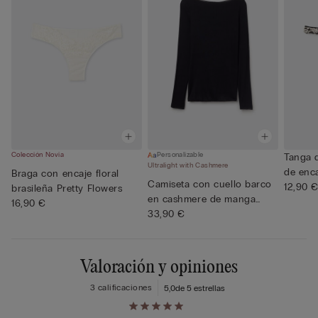
Colección Novia
Personalizable
Tanga d
Ultralight with Cashmere
de enca
Braga con encaje floral
Camiseta con cuello barco
12,90 
brasileña Pretty Flowers
en cashmere de manga
16,90 €
Lar...
33,90 €
Valoración y opiniones
3 calificaciones
5,0
de 5 estrellas