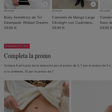
Novedad
Novedad
Novedad
Body Asimétrico de Tul
Camiseta de Manga Larga
Combin
Estampado Wildest Dreams
Ultralight con Cashmere
Raso d
39,90 €
Wi...
39,90 €
Estampa
59,90 
Promoción 3+1 | 5+2
Completa la promo
Compra 4 artículos de la selección por el precio de 3, 7 por el precio de 5 o,
si lo prefieres, 10 por el precio de 7.