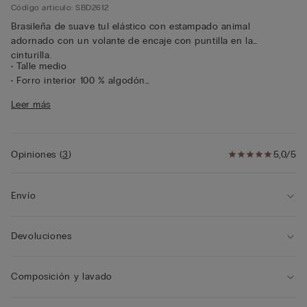
Código artículo: SBD2612
Brasileña de suave tul elástico con estampado animal
adornado con un volante de encaje con puntilla en la
cinturilla.
• Talle medio
• Forro interior 100 % algodón
• Corte ceñido
Leer más
• La modelo mide 175 cm y lleva la talla 2/S
Opiniones
(
3
)
5,0/5
Envío
Devoluciones
Composición y lavado