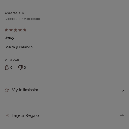
Anastasia M
Comprador verificado
Calificación
Sexy
de
5
Bonito y cómodo
sobre
5
24 jul 2026
0
0
My Intimissimi
Tarjeta Regalo