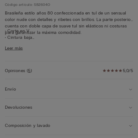
Código artículo: SB2604O
Brasileña estilo años 80 confeccionada en tul de un sensual
color nude con detalles y ribetes con brillos. La parte posterior
cuenta con doble capa de suave tul sin elásticos ni costuras
• Corte en V
para garantizar la máxima comodidad.
• Cintura baja
• Tira doble con brillos
Leer más
• Forro interior 100 % algodón
• Corte ceñido
• La modelo mide 175 cm y lleva la talla 2/S
Opiniones
(
5
)
5,0/5
Envío
Devoluciones
Composición y lavado