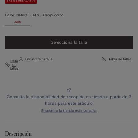
3x2 EN REBAJAS
Color:
Natural -
417i - Cappuccino
-50%
Selecciona la talla
Encuentra tu talla
Tabla de tallas
Guía
de
tallas
Consulta la disponibilidad de recogida en tienda a partir de 3
horas para este artículo
Encuentra la tienda más cercana
Descripción