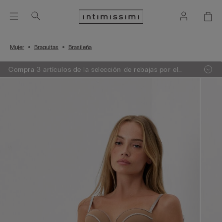
Mujer
Braguitas
Brasileña
Compra 3 artículos de la selección de rebajas por el
precio de 2. El descuento se aplicará automáticamente
en el carrito.