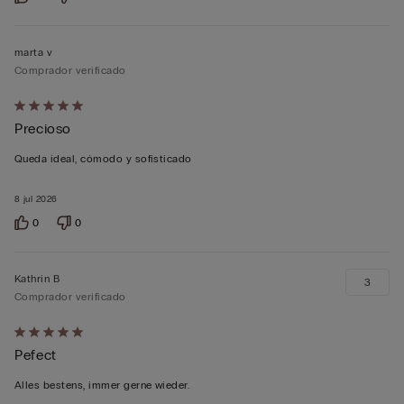
marta v
Comprador verificado
Calificación
Precioso
de
5
Queda ideal, cómodo y sofisticado
sobre
5
8 jul 2026
0
0
Kathrin B
3
Comprador verificado
Calificación
Pefect
de
5
Alles bestens, immer gerne wieder.
sobre