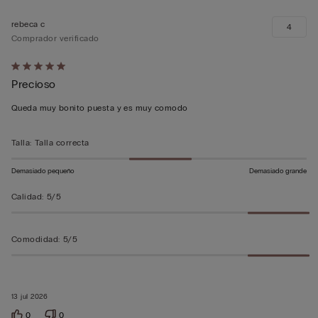
rebeca c
4
Comprador verificado
Calificación
Precioso
de
5
Queda muy bonito puesta y es muy comodo
sobre
5
Talla
:
Talla correcta
Demasiado pequeño
Demasiado grande
Calidad
:
5/5
Comodidad
:
5/5
13 jul 2026
0
0