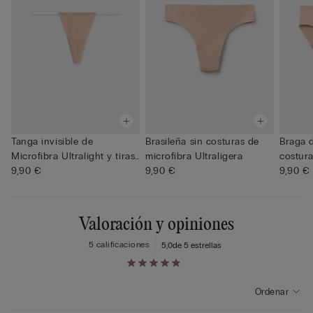
Tanga invisible de
Brasileña sin costuras de
Braga 
Microfibra Ultralight y tiras
microfibra Ultraligera
costur
t...
9,90 €
9,90 €
9,90 €
Valoración y opiniones
5 calificaciones
5,0
de 5 estrellas
Ordenar