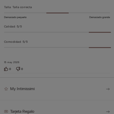
5
Talla
:
Talla correcta
Demasiado pequeño
Demasiado grande
Calidad
:
5/5
Comodidad
:
5/5
15 may 2026
0
0
My Intimissimi
Tarjeta Regalo