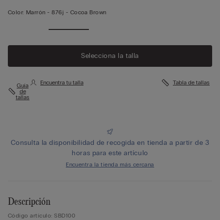
Color:
Marrón -
876j - Cocoa Brown
Selecciona la talla
Encuentra tu talla
Tabla de tallas
Guía
de
tallas
Consulta la disponibilidad de recogida en tienda a partir de 3
horas para este artículo
Encuentra la tienda más cercana
Descripción
Código artículo: SBD100