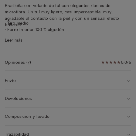
Brasileña con volante de tul con elegantes ribetes de
microfibra. Un tul muy ligero, casi imperceptible, muy
agradable al contacto con la piel y con un sensual efecto
• Tiro medio
brillante.
• Forro interior 100 % algodón
• Corte ceñido
Leer más
• La modelo mide 175 cm y lleva la talla S
Opiniones
(
7
)
5,0/5
Envío
Devoluciones
Composición y lavado
Trazabilidad