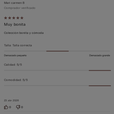
Mari carmen B
Comprador verificado
Calificación
Muy bonita
de
5
Colección bonita y cómoda
sobre
5
Talla
:
Talla correcta
Demasiado pequeño
Demasiado grande
Calidad
:
5/5
Comodidad
:
5/5
23 abr 2026
0
0