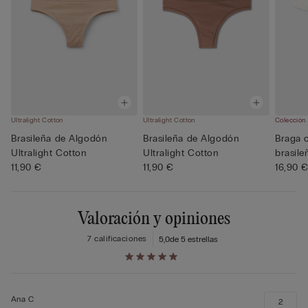
Ultralight Cotton
Ultralight Cotton
Colección
Brasileña de Algodón
Brasileña de Algodón
Braga c
Ultralight Cotton
Ultralight Cotton
brasile
11,90 €
11,90 €
16,90 
Valoración y opiniones
7 calificaciones
5,0
de 5 estrellas
Ana C
2