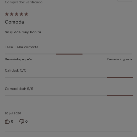
Comprador verificado
Calificación
Comoda
de
5
Se queda muy bonita
sobre
5
Talla
:
Talla correcta
Demasiado pequeño
Demasiado grande
Calidad
:
5/5
Comodidad
:
5/5
26 jul 2026
0
0