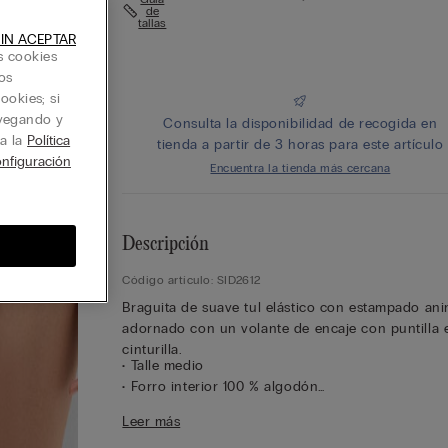
de
tallas
IN ACEPTAR
s cookies
os
ookies; si
avegando y
Consulta la disponibilidad de recogida en
ta la
Política
tienda a partir de 3 horas para este artículo
nfiguración
Encuentra la tienda más cercana
Descripción
Código artículo: SID2612
Braguita de suave tul elástico con estampado ani
adornado con un volante de encaje con puntilla 
cinturilla.
• Talle medio
• Forro interior 100 % algodón
• Corte ceñido
Leer más
• La modelo mide 175 cm y lleva la talla 2/S