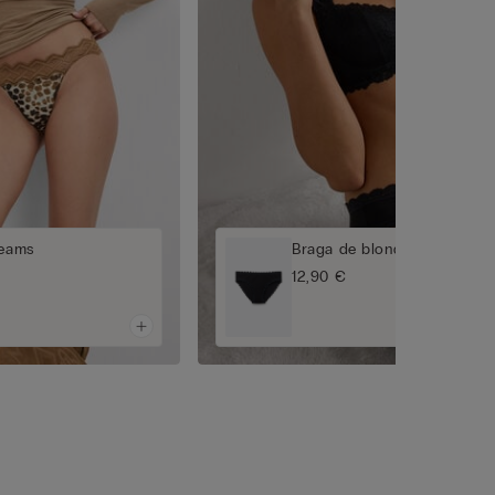
reams
Braga de blonda con encaj
12,90 €