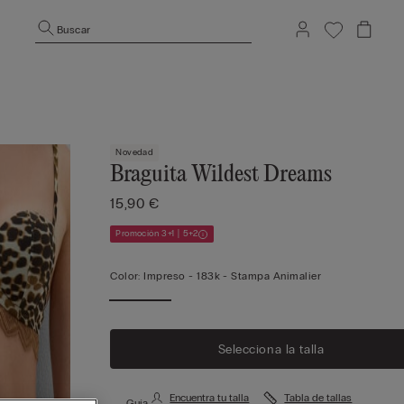
Buscar
Novedad
Braguita Wildest Dreams
15,90 €
Promoción 3+1 | 5+2
Color:
Impreso -
183k - Stampa Animalier
Selecciona la talla
Encuentra tu talla
Tabla de tallas
Guía