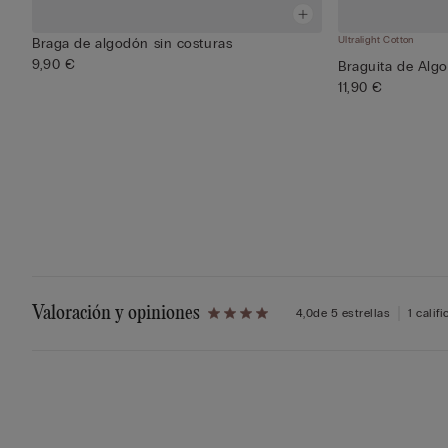
Ultralight Cotton
Braga de algodón sin costuras
9,90 €
Braguita de Algo
11,90 €
Valoración y opiniones
4,0
de 5 estrellas
1 calif