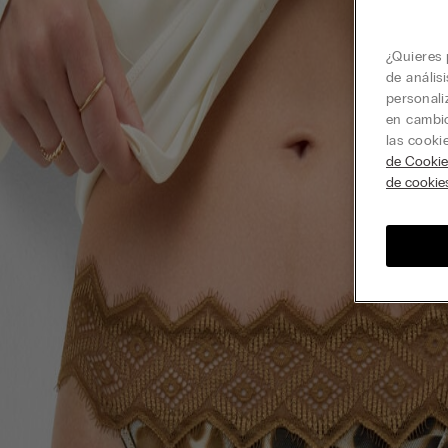
¿Quieres 
de anális
personali
en cambio
las cooki
de Cookie
de cookie