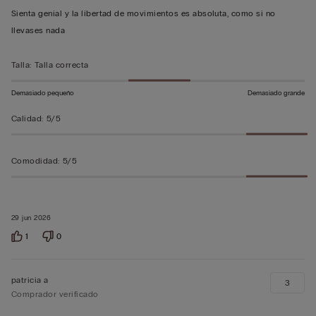
5
Sienta genial y la libertad de movimientos es absoluta, como si no
sobre
llevases nada
5
Talla
:
Talla correcta
Demasiado pequeño
Demasiado grande
Calidad
:
5/5
Comodidad
:
5/5
29 jun 2026
1
0
patricia a
3
Comprador verificado