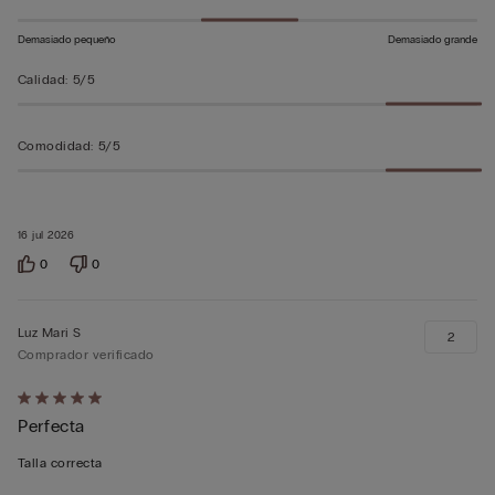
Demasiado pequeño
Demasiado grande
Calidad
:
5/5
Comodidad
:
5/5
16 jul 2026
0
0
Luz Mari S
2
Comprador verificado
Calificación
Perfecta
de
5
Talla correcta
sobre