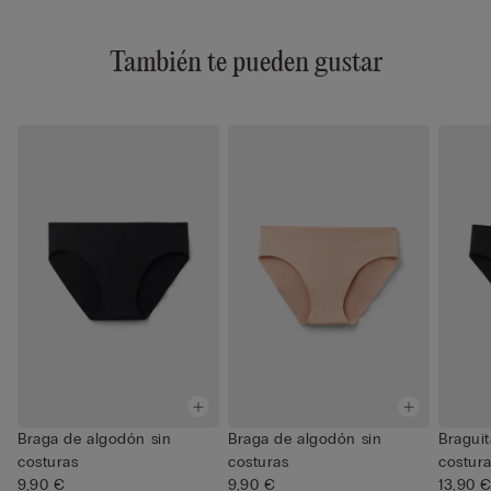
También te pueden gustar
Braga de algodón sin
Braga de algodón sin
Braguit
costuras
costuras
costur
9,90 €
9,90 €
13,90 