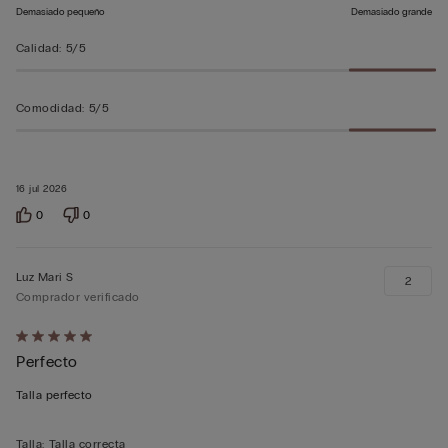
Demasiado pequeño
Demasiado grande
Calidad
:
5/5
Comodidad
:
5/5
16 jul 2026
0
0
Luz Mari S
2
Comprador verificado
Calificación
Perfecto
de
5
Talla perfecto
sobre
5
Talla
:
Talla correcta