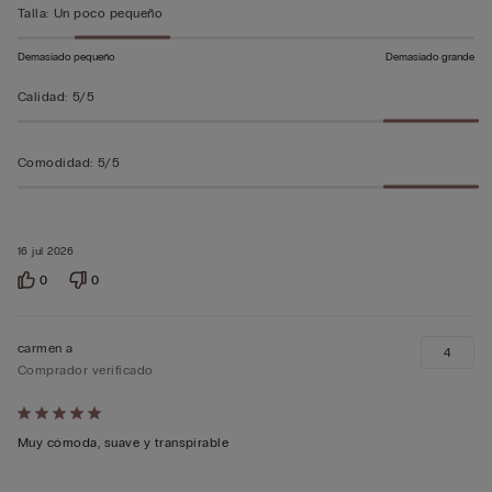
sobre
Talla
:
Un poco pequeño
5
Demasiado pequeño
Demasiado grande
Calidad
:
5/5
Comodidad
:
5/5
16 jul 2026
0
0
carmen a
4
Comprador verificado
Calificación
de
Muy cómoda, suave y transpirable
5