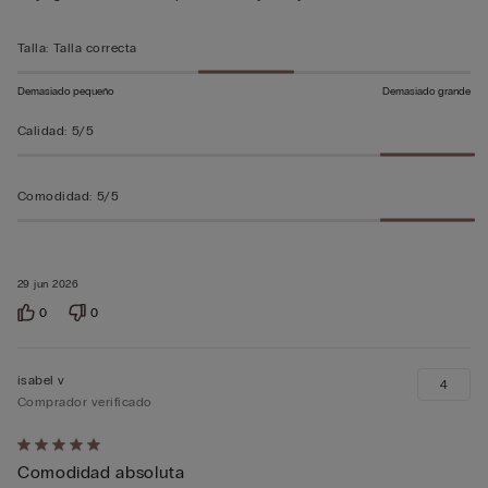
sobre
5
Talla
:
Talla correcta
Demasiado pequeño
Demasiado grande
Calidad
:
5/5
Comodidad
:
5/5
29 jun 2026
0
0
isabel v
4
Comprador verificado
Calificación
Comodidad absoluta
de