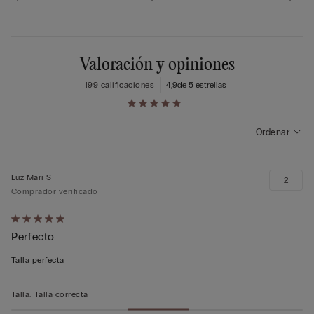
Valoración y opiniones
199 calificaciones
4,9
de 5 estrellas
Ordenar
Luz Mari S
2
Comprador verificado
Calificación
Perfecto
de
5
Talla perfecta
sobre
5
Talla
:
Talla correcta