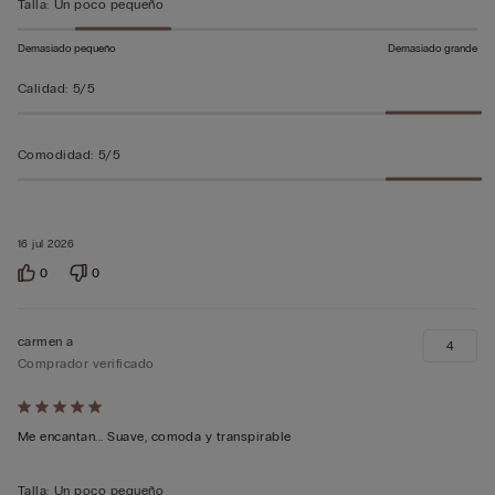
sobre
Talla
:
Un poco pequeño
5
Demasiado pequeño
Demasiado grande
Calidad
:
5/5
Comodidad
:
5/5
16 jul 2026
0
0
carmen a
4
Comprador verificado
Calificación
de
Me encantan... Suave, comoda y transpirable
5
sobre
Talla
:
Un poco pequeño