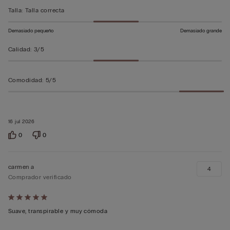
5
Talla
:
Talla correcta
Demasiado pequeño
Demasiado grande
Calidad
:
3/5
Comodidad
:
5/5
16 jul 2026
0
0
carmen a
4
Comprador verificado
Calificación
de
Suave, transpirable y muy cómoda
5