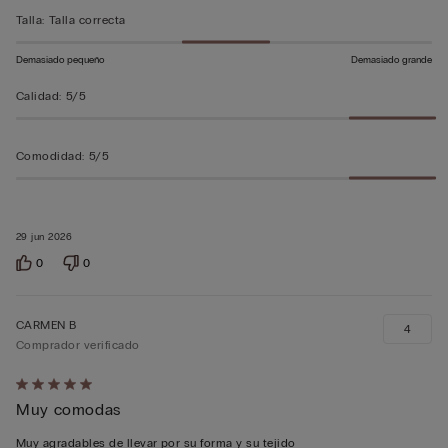
5
Talla
:
Talla correcta
Demasiado pequeño
Demasiado grande
Calidad
:
5/5
Comodidad
:
5/5
29 jun 2026
0
0
CARMEN B
4
Comprador verificado
Calificación
Muy comodas
de
5
Muy agradables de llevar por su forma y su tejido