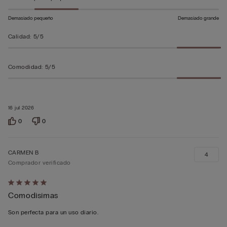
5
Demasiado pequeño
Demasiado grande
Calidad
:
5/5
Comodidad
:
5/5
16 jul 2026
0
0
CARMEN B
4
Comprador verificado
Calificación
Comodisimas
de
5
Son perfecta para un uso diario.
sobre