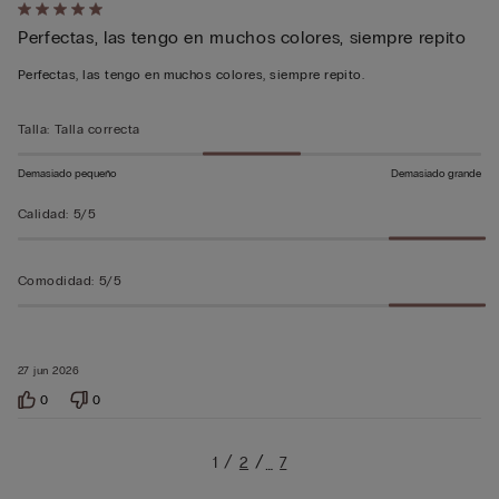
Calificación
Perfectas, las tengo en muchos colores, siempre repito
de
5
Perfectas, las tengo en muchos colores, siempre repito.
sobre
5
Talla
:
Talla correcta
Demasiado pequeño
Demasiado grande
Calidad
:
5/5
Comodidad
:
5/5
27 jun 2026
0
0
1
2
7
…