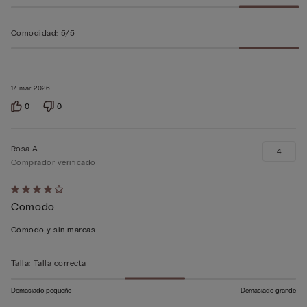
Comodidad
:
5/5
17 mar 2026
0
0
Rosa A
4
Comprador verificado
Calificación
Comodo
de
4
Cómodo y sin marcas
sobre
5
Talla
:
Talla correcta
Demasiado pequeño
Demasiado grande