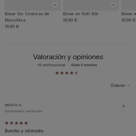
Bóxer Sin Costuras de
Bóxer en Soft Silk
Bóxer e
Microfibra
19,90 €
19,90 €
19,90 €
Valoración y opiniones
18 calificaciones
4,6
de 5 estrellas
Ordenar
MARTA O
5
Comprador verificado
Calificación
Bonito y cómodo
de