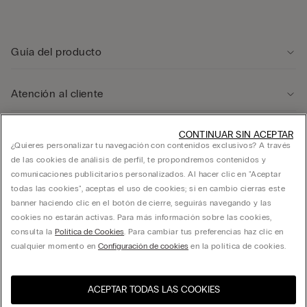
Guía del producto
Atención al cliente
Área legal
CONTINUAR SIN ACEPTAR
¿Quieres personalizar tu navegación con contenidos exclusivos? A través
de las cookies de análisis de perfil, te propondremos contenidos y
comunicaciones publicitarios personalizados. Al hacer clic en "Aceptar
Empresa
todas las cookies", aceptas el uso de cookies; si en cambio cierras este
banner haciendo clic en el botón de cierre, seguirás navegando y las
cookies no estarán activas. Para más información sobre las cookies,
consulta la
Política de Cookies
. Para cambiar tus preferencias haz clic en
FRANCHISING CALZEDONIA ESPAÑA, S.A. calle Ciencias 71-87, Polígono Pedrosa,
cualquier momento en
Configuración de cookies
en la política de cookies.
L’Hospitalet de Llobregat, Barcelona - 08908 - C.I.F. A60181294
ACEPTAR TODAS LAS COOKIES
Selecciona la talla
Visita la tienda online de tu
United States