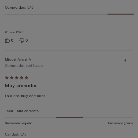
Comodidad
:
5/5
26 mar 2026
0
0
Miguel Ángel A
6
Comprador verificado
Calificación
Muy cómodos
de
5
Lo dicho muy cómodos
sobre
5
Talla
:
Talla correcta
Demasiado pequeño
Demasiado grande
Calidad
:
5/5