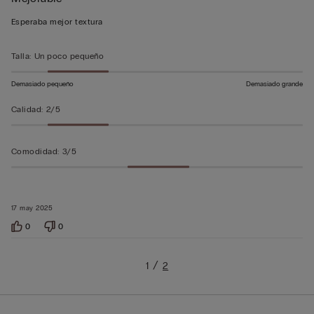
de
3
Esperaba mejor textura
sobre
5
Talla
:
Un poco pequeño
Demasiado pequeño
Demasiado grande
Calidad
:
2/5
Comodidad
:
3/5
17 may 2025
0
0
1
2