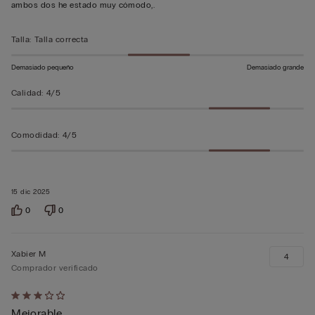
sobre
ambos dos he estado muy cómodo,.
5
Talla
:
Talla correcta
Demasiado pequeño
Demasiado grande
Calidad
:
4/5
Comodidad
:
4/5
15 dic 2025
0
0
Xabier M
4
Comprador verificado
Calificación
Mejorable