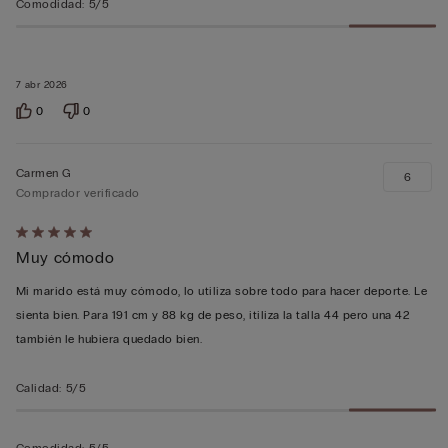
Comodidad
:
5/5
7 abr 2026
0
0
Carmen G
6
Comprador verificado
Calificación
Muy cómodo
de
5
Mi marido está muy cómodo, lo utiliza sobre todo para hacer deporte. Le
sobre
sienta bien. Para 191 cm y 88 kg de peso, itiliza la talla 44 pero una 42
5
también le hubiera quedado bien.
Calidad
:
5/5
Comodidad
:
5/5