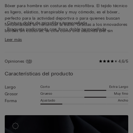
Bóxer para hombre sin costuras de microfibra. El tejido técnico
es ligero, elástico, transpirable y muy cómodo; es el bóxer
perfecto para la actividad deportiva o para quienes buscan
• Cintura doble de microfibra termosellada
funcionalidad sin renunciar al estilo. Gracias a los innovadores
• Bragueta preformada con forro doble termosellado
bordes sin costuras, se ciñe como una segunda piel sin
• Modelo largo
apretar, de manera que resulta invisible bajo los pantalones.
Leer más
• Se ajusta suavemente al cuerpo
• El modelo mide 185 cm y lleva la talla 5 / L / 42
Opiniones
(
18
)
4,6/5
Características del producto
Corto
Extra Largo
Largo
Grueso
Muy fino
Grosor
Ajustado
Ancho
Forma