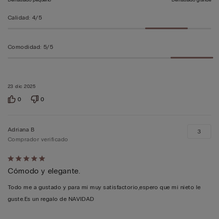
Calidad
:
4/5
Comodidad
:
5/5
23 dic 2025
0
0
Adriana B
3
Comprador verificado
Calificación
Cómodo y elegante.
de
5
Todo me a gustado y para mí muy satisfactorio,espero que mi nieto le
sobre
guste.Es un regalo de NAVIDAD
5