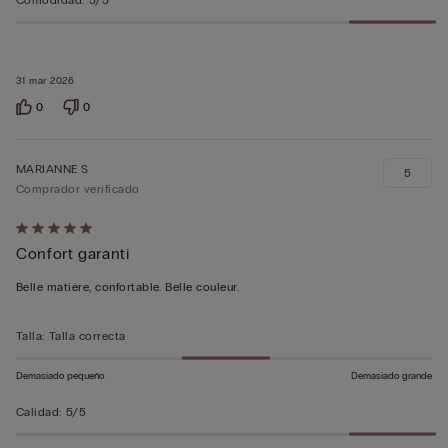
31 mar 2026
0
0
MARIANNE S
5
Comprador verificado
Calificación
Confort garanti
de
5
Belle matière, confortable. Belle couleur.
sobre
5
Talla
:
Talla correcta
Demasiado pequeño
Demasiado grande
Calidad
:
5/5