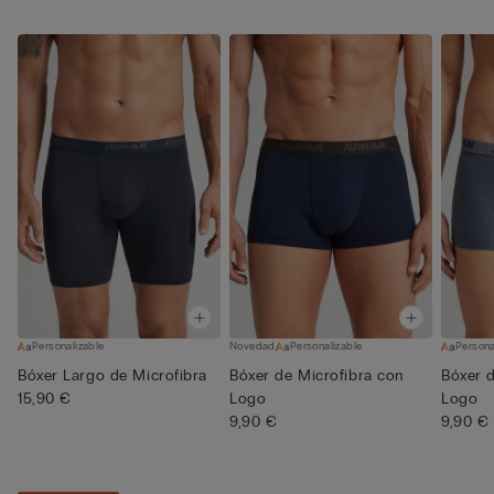
Personalizable
Novedad
Personalizable
Persona
Bóxer Largo de Microfibra
Bóxer de Microfibra con
Bóxer 
15,90 €
Logo
Logo
9,90 €
9,90 €