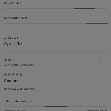
Calidad
:
4/5
Comodidad
:
5/5
23 dic 2025
0
0
Rosa A
4
Comprador verificado
Calificación
Comodo
de
4
Cómodo y sin marcas
sobre
5
Talla
:
Talla correcta
Demasiado pequeño
Demasiado grande