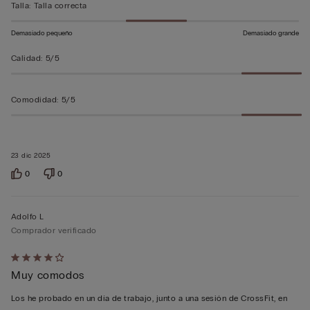
Talla
:
Talla correcta
Demasiado pequeño
Demasiado grande
Calidad
:
5/5
Comodidad
:
5/5
23 dic 2025
0
0
Adolfo L
Comprador verificado
Calificación
Muy comodos
de
4
Los he probado en un día de trabajo, junto a una sesión de CrossFit, en