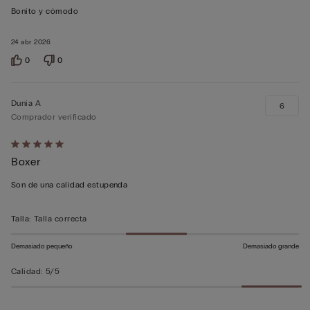
5
Bonito y cómodo
sobre
5
24 abr 2026
0
0
Dunia A
6
Comprador verificado
Calificación
Boxer
de
5
Son de una calidad estupenda
sobre
5
Talla
:
Talla correcta
Demasiado pequeño
Demasiado grande
Calidad
:
5/5