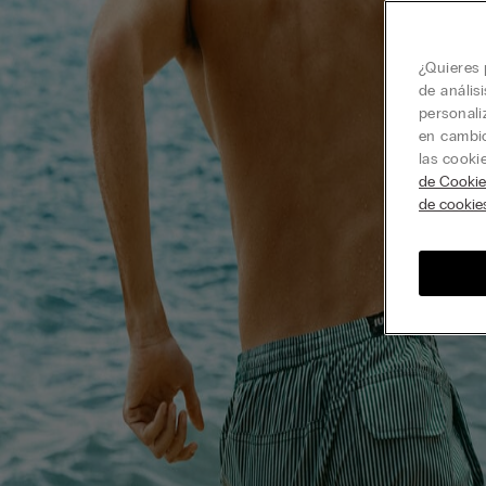
¿Quieres 
de anális
personali
en cambio
las cooki
de Cookie
de cookie