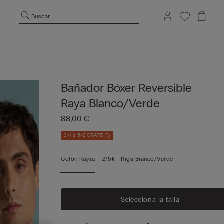
Buscar
Bañador Bóxer Reversible
Raya Blanco/Verde
88,00 €
3+1 o 5+2 GRATIS
Color:
Rayas -
215k - Riga Bianco/verde
Selecciona la talla