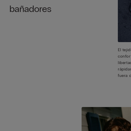
bañadores
El tej
confor
libert
rápida
fuera 