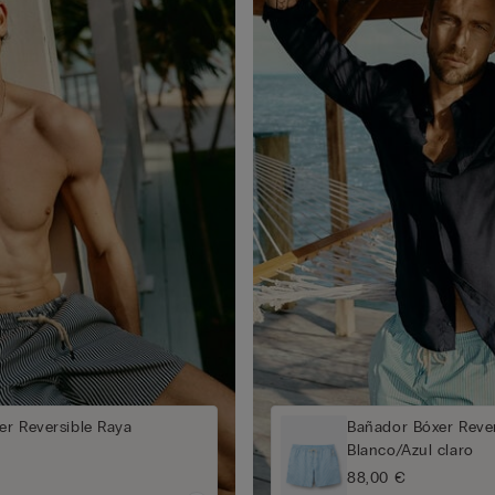
er Reversible Raya
Bañador Bóxer Rever
Blanco/Azul claro
88,00 €