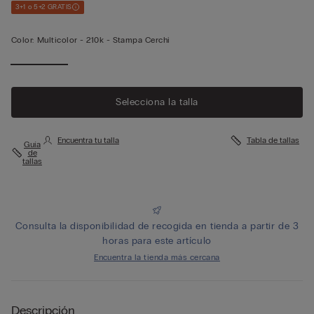
3+1 o 5+2 GRATIS
Color:
Multicolor -
210k - Stampa Cerchi
Selecciona la talla
Encuentra tu talla
Tabla de tallas
Guía
de
tallas
Consulta la disponibilidad de recogida en tienda a partir de 3
horas para este artículo
Encuentra la tienda más cercana
Descripción