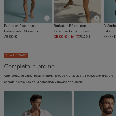
Bañador Bóxer con
Bañador Bóxer con
Bañado
Estampado Mosaico
Estampado de Gotas
Estamp
Mayólica
78,00 €
Azul/Blanco
39,00 €
(-50%)
78,00 
78,00 €
3+1 o 5+2 GRATIS
Completa la promo
Camisetas, pijamas, ropa interior… Escoge 4 artículos y llévate uno gratis o
escoge 7 artículos de la selección y llévate dos gratis!