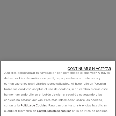
CONTINUAR SIN ACEPTAR
¿Quieres personalizar tu navegación con contenidos exclusivos? A través
de las cookies de análisis de perfil, te propondremos contenidos y
comunicaciones publicitarios personalizados. Al hacer clic en "Aceptar
todas las cookies", aceptas el uso de cookies; si en cambio cierras este
banner haciendo clic en el botón de cierre, seguirás navegando y las
cookies no estarán activas. Para más información sobre las cookies,
consulta la
Política de Cookies
. Para cambiar tus preferencias haz clic en
cualquier momento en
Configuración de cookies
en la política de cookies.