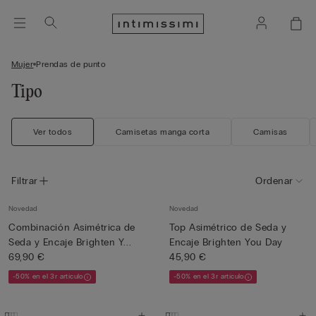
Mujer
Prendas de punto
Tipo
Ver todos
Camisetas manga corta
Camisas
Filtrar
Ordenar
Novedad
Novedad
Combinación Asimétrica de
Top Asimétrico de Seda y
Seda y Encaje Brighten Y...
Encaje Brighten You Day
69,90 €
45,90 €
-50% en el 3r artículo
-50% en el 3r artículo