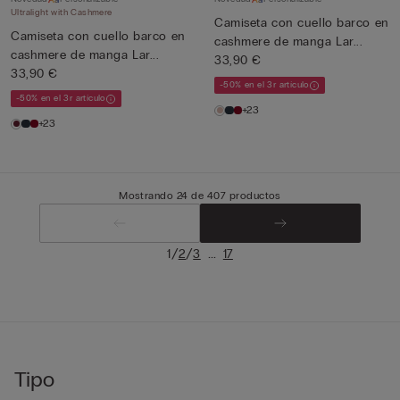
Ultralight with Cashmere
Camiseta con cuello barco en
Camiseta con cuello barco en
cashmere de manga Lar...
cashmere de manga Lar...
33,90 €
33,90 €
-50% en el 3r artículo
-50% en el 3r artículo
+23
+23
Mostrando 24 de 407 productos
/
/
...
1
2
3
17
Tipo