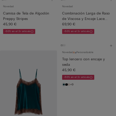
Novedad
Novedad
Camisa de Tela de Algodón
Combinación Larga de Raso
Preppy Stripes
de Viscosa y Encaje Lace...
45,90 €
69,90 €
-50% en el 3r artículo
-50% en el 3r artículo
Novedad
Personalizable
Top lencero con encaje y
seda
45,90 €
-50% en el 3r artículo
+9