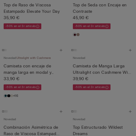
Top de Raso de Viscosa
Top de Seda con Encaje en
Estampado Elevate Your Day
Contraste
35,90 €
45,90 €
-50% en el 3r artículo
-50% en el 3r artículo
Novedad
Ultralight with Cashmere
Novedad
Camiseta con encaje de
Camiseta de Manga Larga
manga larga en modal y
Ultralight con Cashmere Wi...
cash...
33,90 €
39,90 €
-50% en el 3r artículo
-50% en el 3r artículo
+16
Novedad
Novedad
Combinación Asimétrica de
Top Estructurado Wildest
Raso de Viscosa Estampad...
Dreams