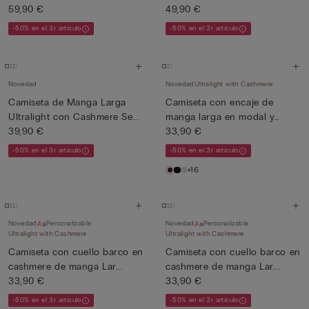
59,90 €
49,90 €
-50% en el 3r artículo
-50% en el 3r artículo
Novedad
Novedad
Ultralight with Cashmere
Camiseta de Manga Larga
Camiseta con encaje de
Ultralight con Cashmere Se...
manga larga en modal y
39,90 €
cash...
33,90 €
-50% en el 3r artículo
-50% en el 3r artículo
+16
Novedad
Personalizable
Novedad
Personalizable
Ultralight with Cashmere
Ultralight with Cashmere
Camiseta con cuello barco en
Camiseta con cuello barco en
cashmere de manga Lar...
cashmere de manga Lar...
33,90 €
33,90 €
-50% en el 3r artículo
-50% en el 3r artículo