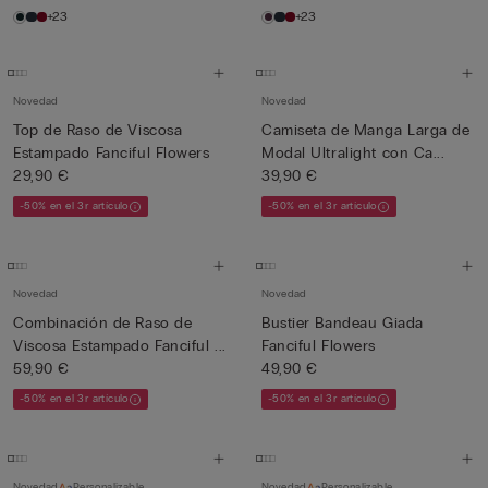
+23
+23
Novedad
Novedad
Top de Raso de Viscosa
Camiseta de Manga Larga de
Estampado Fanciful Flowers
Modal Ultralight con Ca...
29,90 €
39,90 €
-50% en el 3r artículo
-50% en el 3r artículo
Novedad
Novedad
Combinación de Raso de
Bustier Bandeau Giada
Viscosa Estampado Fanciful ...
Fanciful Flowers
59,90 €
49,90 €
-50% en el 3r artículo
-50% en el 3r artículo
Novedad
Personalizable
Novedad
Personalizable