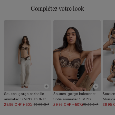
Complétez votre look
Soutien-gorge corbeille
Soutien-gorge balconnet
Soutie
animalier SIMPLY ICONIC
Sofia animalier SIMPLY
Monica
29.95 CHF
(-50%)
ICO...
29.95 CHF
(-50%)
ICON...
29.95
59.95 CHF
59.95 CHF