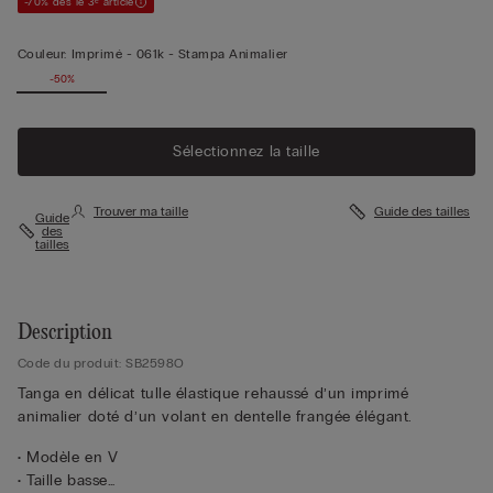
-70% dès le 3ᵉ article
Couleur:
Imprimé -
061k - Stampa Animalier
-50%
Sélectionnez la taille
Trouver ma taille
Guide des tailles
Guide
des
tailles
Description
Code du produit: SB2598O
Tanga en délicat tulle élastique rehaussé d’un imprimé
animalier doté d’un volant en dentelle frangée élégant.
• Modèle en V
• Taille basse