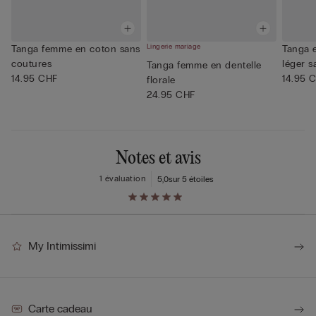
Lingerie mariage
Tanga femme en coton sans
Tanga e
coutures
léger s
Tanga femme en dentelle
14.95 CHF
14.95 
florale
24.95 CHF
Notes et avis
1 évaluation
5,0
sur 5 étoiles
My Intimissimi
Carte cadeau