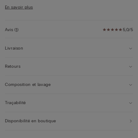
• Doublure intérieure 100 % coton
En savoir plus
• Coupe ajustée
Avis
(
1
)
5,0/5
Livraison
Retours
Composition et lavage
Traçabilité
Disponibilité en boutique