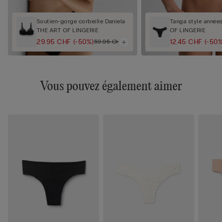
Soutien-gorge corbeille Daniela
Tanga style année
THE ART OF LINGERIE
OF LINGERIE
29.95 CHF
(-50%)
12.45 CHF
(-50%
59.95 CHF
Vous pouvez également aimer