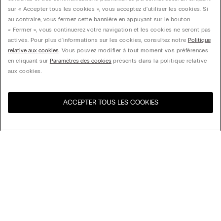
sur « Accepter tous les cookies », vous acceptez d'utiliser les cookies. Si
au contraire, vous fermez cette bannière en appuyant sur le bouton
« Fermer », vous continuerez votre navigation et les cookies ne seront pas
activés. Pour plus d'informations sur les cookies, consultez notre
Politique
relative aux cookies
. Vous pouvez modifier à tout moment vos préférences
en cliquant sur
Paramètres des cookies
présents dans la politique relative
aux cookies.
ACCEPTER TOUS LES COOKIES
Visitez l’e-store de votre
United States
pays
Trier par
top-sellers
Price High to Low
My Intimissimi
Price Low To High
New Arrivals